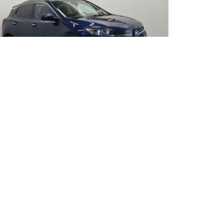
22 Buick Encore GX Select
 600
km
D / ESPACE / BONNE CONDUITE
7
$
/
sem
Soyez préqualifié
hat 84 mois
1 995
$
Détails