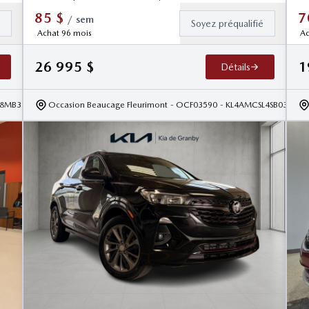
85
$
7
/
sem
é
Soyez préqualifié
Achat 96 mois
Ac
26 995
$
1
Détails
SB8MB320547
Occasion Beaucage Fleurimont
- OCF03590
- KL4AMCSL4SB039001