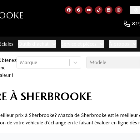
ROOKE
Lien vers notre page facebook
Lien vers notre compte Twitt
Lien vers notre chaîne 
Lien vers notre com
Lien vers notr
Lien vers
81
éciales
Outils d'achat
Service et pièces
À propos
Obtenez
Marque
Modèle
une
aleur !
RE À SHERBROOKE
eilleur prix à Sherbrooke? Mazda de Sherbrooke est le meilleur e
ion de votre véhicule d’échange en le faisant évaluer en ligne dès