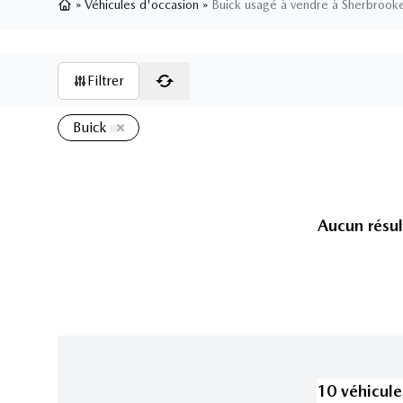
»
Véhicules d'occasion
»
Buick usagé à vendre à Sherbrook
Page d'accueil
Filtrer
Buick
Aucun résul
10
véhicule