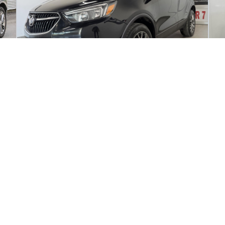
2019 Buick Encore Sport Touring
20
100 755
km
64
TRACTION INTÉGRALE | TRANSMISSION AUTOMATIQUE |
AW
CONSOMMATION RÉDUITE Le Buick Encore 2019 Sport Touring
e à
est un véhicule polyvalent avec une traction intégrale et une
r
transmission automatique garantissant une conduite
confortable.
65
$
7
/
sem
é
Soyez préqualifié
Achat 72 mois
Ac
15 995
$
2
Détails