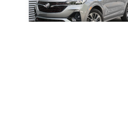
2023 Buick Encore GX GX SELECT AWD
6 465
km
ÉQUIPEMENT EN VEDETTE Version Essence AWD Traction
intégrale intelligente (AWD) Moteur turbo efficace
Transmission automatique CVT Apple CarPlay Android Auto
Écran tactile Buick Infotainment Caméra de recul Démarrag
distance Accès sans clé avec démarrage par bouton-poussoi
Sièges avant chauffant
86
$
/
sem
Soyez préqualifi
Achat 96 mois
27 295
$
Détails