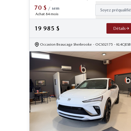
70
$
/
sem
Soyez préqualifi
Achat 84 mois
19 985
$
Détails
Occasion Beaucage Sherbrooke
- OCS02175
- KL4CJE