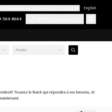
English
5119 boul. Bourque, Sherbrooke, QC, J1N 2K6
er
YouTube
pte Tiktok
e compte LinkedIn
 notre compte Instagram
9-564-8664
Rendez-vous au service
Année
ndroit! Trouvez le Buick qui répondra à vos besoins, et
 maintenant.