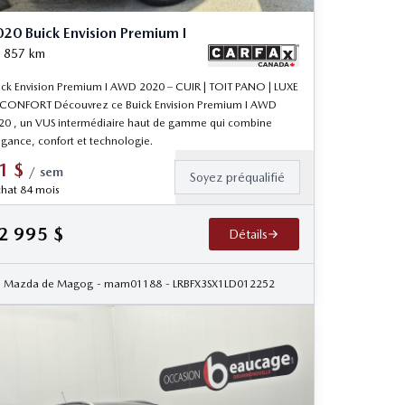
20 Buick Envision Premium I
 857
km
ick Envision Premium I AWD 2020 – CUIR | TOIT PANO | LUXE
 CONFORT Découvrez ce Buick Envision Premium I AWD
20 , un VUS intermédiaire haut de gamme qui combine
égance, confort et technologie.
1
$
/
sem
Soyez préqualifié
hat 84 mois
2 995
$
Détails
Mazda de Magog
- mam01188
- LRBFX3SX1LD012252