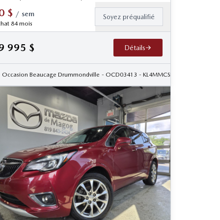
0
$
/
sem
Soyez préqualifié
hat 84 mois
9 995
$
Détails
Occasion Beaucage Drummondville
- OCD03413
- KL4MMCSL2LB135207