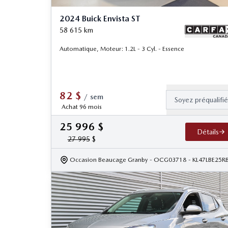
2024 Buick Envista ST
58 615
km
Automatique, Moteur: 1.2L - 3 Cyl. - Essence
82
$
/
sem
Soyez préqualifi
Achat 96 mois
25 996
$
Détails
27 995
$
Occasion Beaucage Granby
- OCG03718
- KL47LBE25R