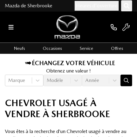
Mazda de Sherbrooke
Heures d'ouverture
Neufs
Occasions
Service
Offres
ÉCHANGEZ VOTRE VÉHICULE
Obtenez une valeur !
Marque
Modèle
Année
CHEVROLET USAGÉ À
VENDRE À SHERBROOKE
Vous êtes à la recherche d’un Chevrolet usagé à vendre au