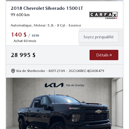
2018 Chevrolet Silverado 1500 LT
99 600
km
Automatique, Moteur: 5.3L - 8 Cyl. - Essence
140
$
/
sem
Soyez préqualifié
Achat 60 mois
28 995
$
Détails
Kia de Sherbrooke
- KIST1210A
- 3GCUKREC4JG606479