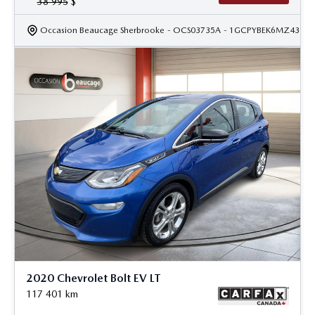
38 995
$
Occasion Beaucage Sherbrooke
- OCS03735A
- 1GCPYBEK6MZ43099
2020 Chevrolet Bolt EV LT
117 401
km