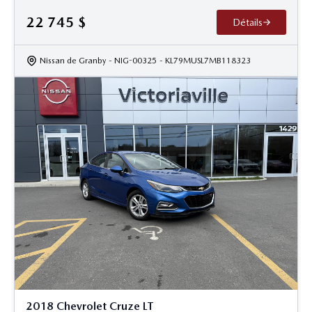
22 745
$
Détails
Nissan de Granby
- NIG-00325
- KL79MUSL7MB118323
2018 Chevrolet Cruze LT