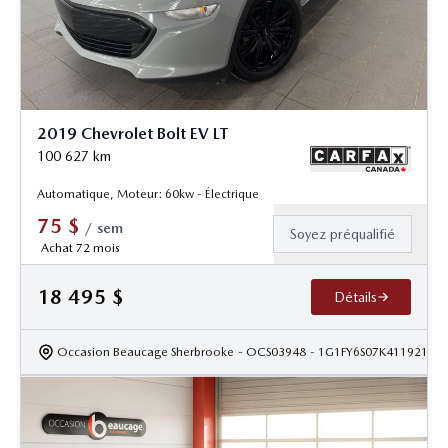
2019 Chevrolet Bolt EV LT
100 627
km
Automatique, Moteur: 60kw - Électrique
75
$
/
sem
Soyez préqualifié
Achat 72 mois
18 495
$
Détails
Occasion Beaucage Sherbrooke
- OCS03948
- 1G1FY6S07K4119218