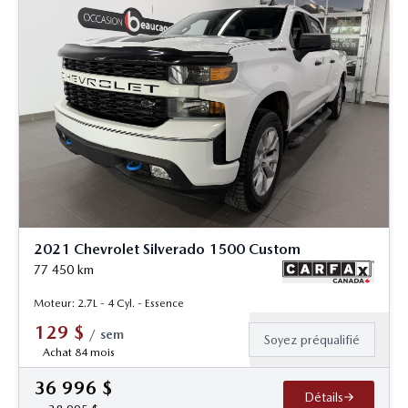
2021 Chevrolet Silverado 1500 Custom
77 450
km
Moteur: 2.7L - 4 Cyl. - Essence
129
$
/
sem
Soyez préqualifié
Achat 84 mois
36 996
$
Détails