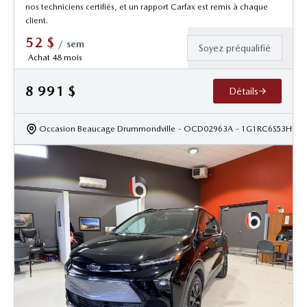
nos techniciens certifiés, et un rapport Carfax est remis à chaque
client.
52
$
/
sem
Soyez préqualifié
Achat 48 mois
8 991
$
Détails
Occasion Beaucage Drummondville
- OCD02963A
- 1G1RC6S53HU2