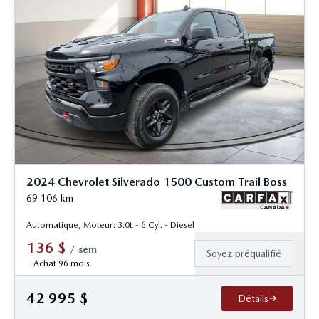
2024 Chevrolet Silverado 1500 Custom Trail Boss
69 106
km
Automatique, Moteur: 3.0L - 6 Cyl. - Diesel
136
$
/
sem
Soyez préqualifié
Achat 96 mois
42 995
$
Détails