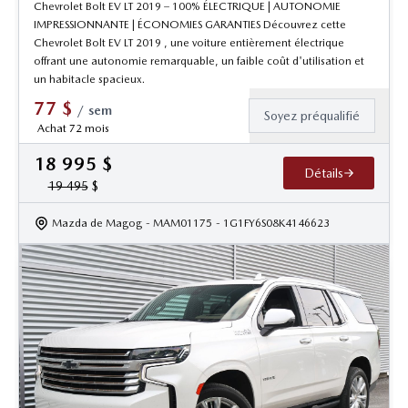
Chevrolet Bolt EV LT 2019 – 100% ÉLECTRIQUE | AUTONOMIE
IMPRESSIONNANTE | ÉCONOMIES GARANTIES Découvrez cette
Chevrolet Bolt EV LT 2019 , une voiture entièrement électrique
offrant une autonomie remarquable, un faible coût d'utilisation et
un habitacle spacieux.
77
$
/
sem
Soyez préqualifié
Achat 72 mois
18 995
$
Détails
19 495
$
Mazda de Magog
- MAM01175
- 1G1FY6S08K4146623