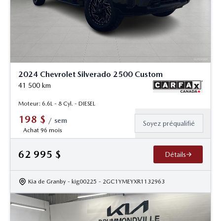
2024 Chevrolet Silverado 2500 Custom
41 500
km
Moteur: 6.6L - 8 Cyl. - DIESEL
198
$
/
sem
Soyez préqualifié
Achat 96 mois
62 995
$
Détails
Kia de Granby
- kig00225
- 2GC1YMEYXR1132963