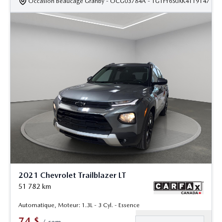
Occasion Beaucage Granby
- OCG03784A
- 1G1FY6S0XK4119147
2021 Chevrolet Trailblazer LT
51 782
km
Automatique, Moteur: 1.3L - 3 Cyl. - Essence
74
$