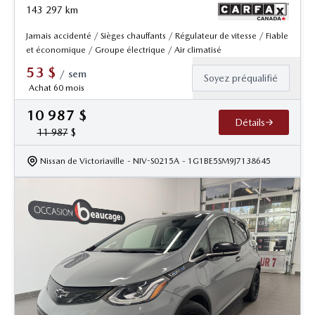
143 297
km
Jamais accidenté / Sièges chauffants / Régulateur de vitesse / Fiable
et économique / Groupe électrique / Air climatisé
53
$
/
sem
Soyez préqualifié
Achat 60 mois
10 987
$
Détails
11 987
$
Nissan de Victoriaville
- NIV-S0215A
- 1G1BE5SM9J7138645