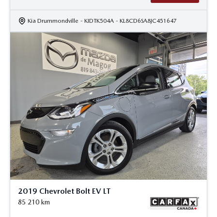
Kia Drummondville
- KIDTK504A
- KL8CD6SA8JC451647
2019 Chevrolet Bolt EV LT
85 210
km