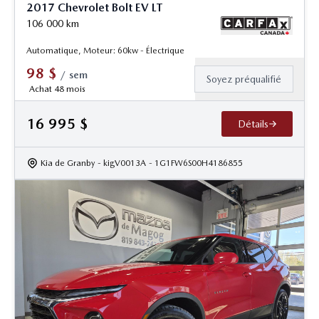
2017 Chevrolet Bolt EV LT
106 000
km
Automatique, Moteur: 60kw - Électrique
98
$
/
sem
Soyez préqualifié
Achat 48 mois
16 995
$
Détails
Kia de Granby
- kigV0013A
- 1G1FW6S00H4186855