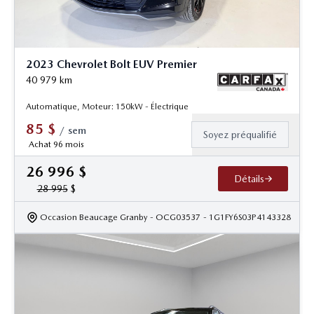
2023 Chevrolet Bolt EUV Premier
40 979
km
Automatique, Moteur: 150kW - Électrique
85
$
/
sem
Soyez préqualifié
Achat 96 mois
26 996
$
Détails
28 995
$
Occasion Beaucage Granby
- OCG03537
- 1G1FY6S03P4143328