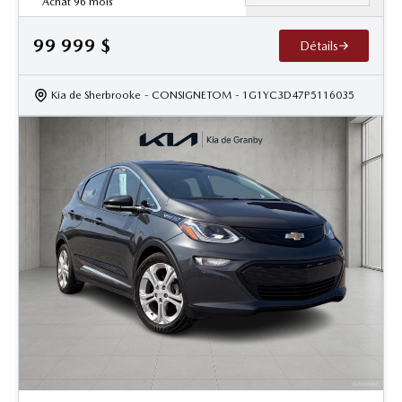
Achat 96 mois
99 999
$
Détails
Kia de Sherbrooke
- CONSIGNETOM
- 1G1YC3D47P5116035