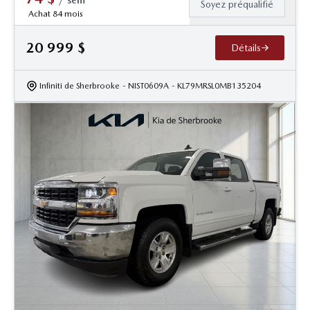
/
sem
Soyez préqualifié
Achat 84 mois
20 999
$
Détails
Infiniti de Sherbrooke
- NIST0609A
- KL79MRSL0MB135204