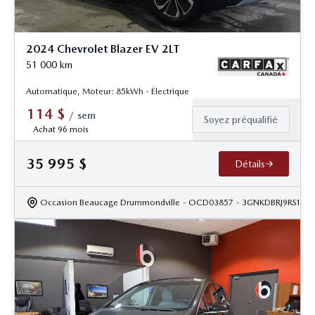
2024 Chevrolet Blazer EV 2LT
51 000
km
Automatique, Moteur: 85kWh - Électrique
114
$
/
sem
Soyez préqualifié
Achat 96 mois
35 995
$
Détails
Occasion Beaucage Drummondville
- OCD03857
- 3GNKDBRJ9RS197