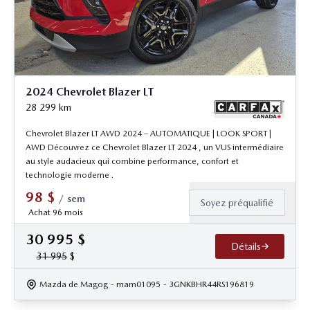
2024 Chevrolet Blazer LT
28 299
km
Chevrolet Blazer LT AWD 2024 – AUTOMATIQUE | LOOK SPORT |
AWD Découvrez ce Chevrolet Blazer LT 2024 , un VUS intermédiaire
au style audacieux qui combine performance, confort et
technologie moderne .
98
$
/
sem
Soyez préqualifié
Achat 96 mois
30 995
$
Détails
31 995
$
Mazda de Magog
- mam01095
- 3GNKBHR44RS196819