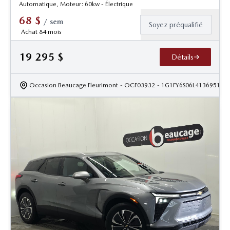
Automatique, Moteur: 60kw - Électrique
68
$
/
sem
Soyez préqualifié
Achat 84 mois
19 295
$
Détails
Occasion Beaucage Fleurimont
- OCF03932
- 1G1FY6S06L4136951