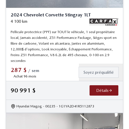
2024 Chevrolet Corvette Stingray 1LT
4 100
km
Pellicule protectrice (PPF) sur TOUT le véhicule, 1 seul propriétaire
local, Jamais accidenté, Z51 Performance Package, Sièges sport en
fibre de carbone, Volant en alcantara, Jantes en aluminium,
12,000$ d'options, Look incroyable, Échappement Performance,
Freins Z51 Performance, V8 6.2L de 495 chevaux, 0-100 en 2.9
secondes
287
$
/
sem
Soyez préqualifié
Achat 96 mois
90 991
$
Détails
Hyundai Magog
- 00235
- 1G1YA2D41R5112873