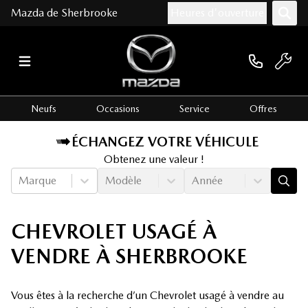
Mazda de Sherbrooke
Heures d'ouverture
Neufs
Occasions
Service
Offres
ÉCHANGEZ VOTRE VÉHICULE
Obtenez une valeur !
Marque
Modèle
Année
CHEVROLET USAGÉ À
VENDRE À SHERBROOKE
Vous êtes à la recherche d’un Chevrolet usagé à vendre au