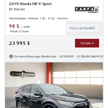
2019 Honda HR-V Sport
82 456
km
Automatique, Moteur: 1.8L - 4 Cyl. - Essence
98
$
/
sem
Soyez préqualifié
Achat 72 mois
23 995
$
Détails
Occasion Beaucage Sherbrooke
- OCS02905
- 3CZRU6H28KM10228