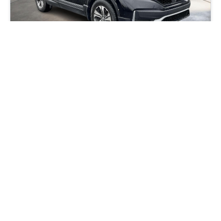
2021 Honda CR-V LX
89 688
km
Automatique, Moteur: 1.5L - 4 Cyl. - Essence
89
$
/
sem
Soyez préqualifié
Achat 84 mois
25 395
$
Détails
25 995
$
Occasion Beaucage Fleurimont
- OCF03395
- 2HKRW2H21MH227309