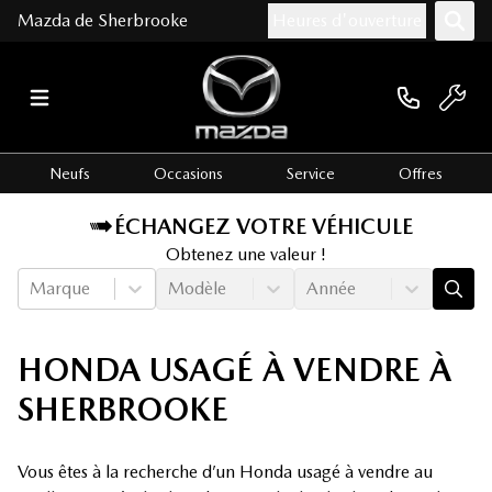
Mazda de Sherbrooke
Heures d'ouverture
Neufs
Occasions
Service
Offres
ÉCHANGEZ VOTRE VÉHICULE
Obtenez une valeur !
Marque
Modèle
Année
HONDA USAGÉ À VENDRE À
SHERBROOKE
Vous êtes à la recherche d’un Honda usagé à vendre au