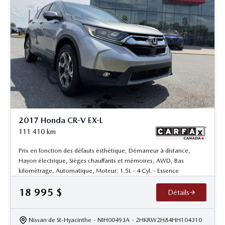
2017 Honda CR-V EX-L
111 410
km
Prix en fonction des défauts esthétique, Démarreur à distance,
Hayon électrique, Sièges chauffants et mémoires, AWD, Bas
kilomètrage, Automatique, Moteur: 1.5L - 4 Cyl. - Essence
18 995
$
Détails
Nissan de St-Hyacinthe
- NIH00493A
- 2HKRW2H84HH104310