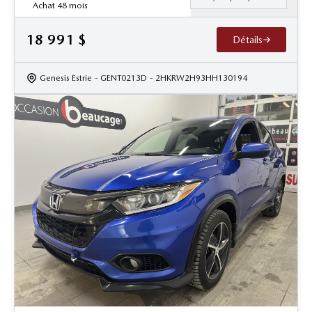
Achat 48 mois
18 991
$
Détails
Genesis Estrie
- GENT0213D
- 2HKRW2H93HH130194