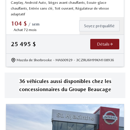
Carplay, Android Auto, Sièges avant chauffants, Essuie-glace
chauffants, Entrée sans clé, Toit ouvrant, Régulateur de vitesse
adaptatif
104
$
/
sem
Soyez préqualifié
Achat 72 mois
25 495
$
Détails
Mazda de Sherbrooke
- MAS00929
- 3CZRU6H99KM108936
36
véhicule
s
aussi disponible
s
chez les
concessionnaires
du Groupe Beaucage