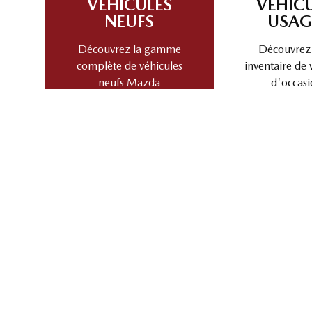
VÉHICULES
VÉHIC
NEUFS
USAG
Découvrez la gamme
Découvrez
complète de véhicules
inventaire de 
neufs Mazda
d'occasi
ÉCHANGEZ VOTRE VÉHICULE
Découvrez la valeur de reprise et les avantages de 
Choisir une marque
Cho