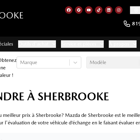
ROOKE
Lien vers notre page facebook
Lien vers notre compte Twitt
Lien vers notre chaîne 
Lien vers notre com
Lien vers notr
Lien vers
81
éciales
Outils d'achat
Service et pièces
À propos
Obtenez
Marque
Modèle
une
aleur !
NDRE À SHERBROOKE
u meilleur prix à Sherbrooke? Mazda de Sherbrooke est le meille
ur l'évaluation de votre véhicule d’échange en le faisant évaluer 