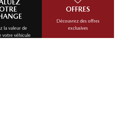
ALUEZ
OTRE
OFFRES
HANGE
Découvrez des offres
 la valeur de
exclusives
e votre véhicule
cas!
Évaluez mon échange!