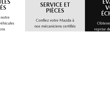
ULES
ÉV
SERVICE ET
ÉS
V
PIÈCES
ÉC
 notre
Confiez votre Mazda à
véhicules
Obtenez
nos mécaniciens certifiés
ons
reprise d
nous vendre votre véhicule directement. Simple, rapide et sans tra
isir un modèle
Choisir une année