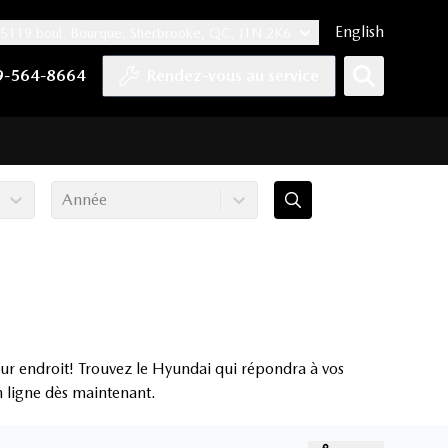
English
5119 boul. Bourque, Sherbrooke, QC, J1N 2K6
er
YouTube
pte Tiktok
e compte LinkedIn
 notre compte Instagram
9-564-8664
Rendez-vous au service
Année
ur endroit! Trouvez le Hyundai qui répondra à vos
en ligne dès maintenant.