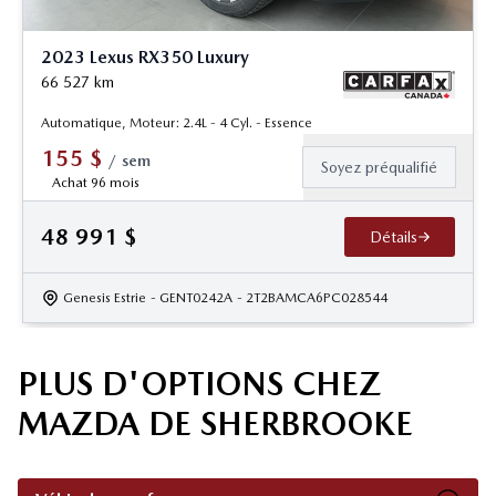
2023 Lexus RX350 Luxury
66 527
km
Automatique, Moteur: 2.4L - 4 Cyl. - Essence
155
$
/
sem
Soyez préqualifié
Achat 96 mois
48 991
$
Détails
Genesis Estrie
- GENT0242A
- 2T2BAMCA6PC028544
PLUS D'OPTIONS CHEZ
MAZDA DE SHERBROOKE