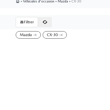
»
Véhicules d'occasion
»
Mazda
»
CX-30
Page d'accueil
Filtrer
Mazda
CX-30