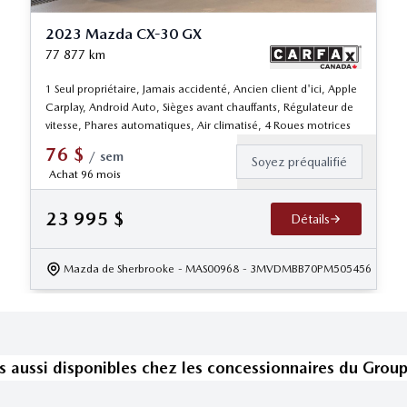
2023 Mazda CX-30 GX
77 877
km
1 Seul propriétaire, Jamais accidenté, Ancien client d'ici, Apple
Carplay, Android Auto, Sièges avant chauffants, Régulateur de
vitesse, Phares automatiques, Air climatisé, 4 Roues motrices
76
$
/
sem
Soyez préqualifié
Achat 96 mois
23 995
$
Détails
Mazda de Sherbrooke
- MAS00968
- 3MVDMBB70PM505456
s
aussi disponible
s
chez les concessionnaires
du Grou