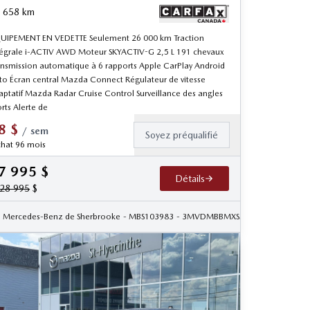
 658
km
UIPEMENT EN VEDETTE Seulement 26 000 km Traction
tégrale i-ACTIV AWD Moteur SKYACTIV-G 2,5 L 191 chevaux
ansmission automatique à 6 rapports Apple CarPlay Android
to Écran central Mazda Connect Régulateur de vitesse
aptatif Mazda Radar Cruise Control Surveillance des angles
rts Alerte de
8
$
/
sem
Soyez préqualifié
hat 96 mois
7 995
$
Détails
28 995
$
Mercedes-Benz de Sherbrooke
- MBS103983
- 3MVDMBBMXSM832011