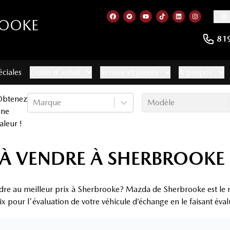
ROOKE
Lien vers notre page facebook
Lien vers notre compte Twitt
Lien vers notre chaîne 
Lien vers notre com
Lien vers notr
Lien vers
81
éciales
Outils d'achat
Service et pièces
À propos
Obtenez
Marque
Modèle
une
aleur !
À VENDRE À SHERBROOKE
dre au meilleur prix à Sherbrooke? Mazda de Sherbrooke est le 
rix pour l'évaluation de votre véhicule d’échange en le faisant éva