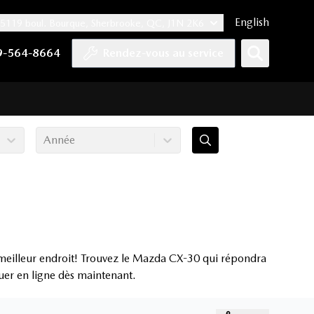
English
5119 boul. Bourque, Sherbrooke, QC, J1N 2K6
er
YouTube
pte Tiktok
e compte LinkedIn
 notre compte Instagram
9-564-8664
Rendez-vous au service
Année
meilleur endroit! Trouvez le Mazda CX-30 qui répondra
luer en ligne dès maintenant.