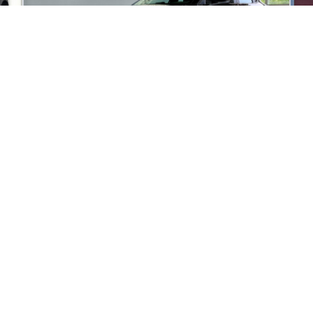
2024 Mazda CX-30 GX
2
36 000
km
57
Mazda CX-30 GX AWD 2024 – AWD | APPLE CARPLAY |
AW
SÉCURITÉ MAZDA | ÉCONOMIQUE Découvrez ce Mazda CX-
Ca
30 GX AWD 2024 , un VUS compact qui combine élégance,
confort et plaisir de conduire.
82
$
8
/
sem
é
Soyez préqualifié
Achat 96 mois
Ac
25 995
$
2
Détails