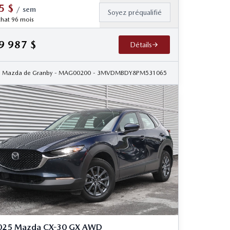
5
$
/
sem
Soyez préqualifié
hat 96 mois
9 987
$
Détails
Mazda de Granby
- MAG00200
- 3MVDMBDY8PM531065
025 Mazda CX-30 GX AWD