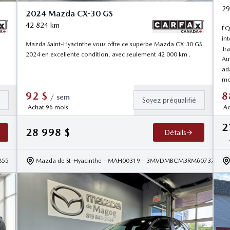
29
2024 Mazda CX-30 GS
42 824
km
ÉQ
in
Mazda Saint-Hyacinthe vous offre ce superbe Mazda CX-30 GS
Tr
2024 en excellente condition, avec seulement 42 000 km .
Au
ad
mo
92
$
8
/
sem
é
Soyez préqualifié
Achat 96 mois
Ac
2
28 998
$
Détails
855
Mazda de St-Hyacinthe
- MAH00319
- 3MVDMBCM3RM607373