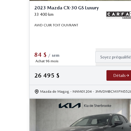
2023 Mazda CX-30 GS Luxury
33 400
km
AWD CUIR TOIT OUVRANT
84
$
/
sem
Soyez préqualifi
Achat 96 mois
26 495
$
Détails
Mazda de Magog
- MAM01204
- 3MVDMBCM1PM552