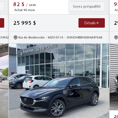
82
$
9
/
sem
é
Soyez préqualifié
Achat 96 mois
Ac
25 995
$
2
Détails
1MM276812
Kia de Sherbrooke
- KIS51011A
- 3MVDMBBM0SM847648
2