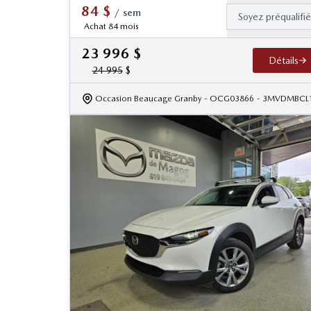
84
$
/
sem
Soyez préqualifi
Achat 84 mois
23 996
$
Détails
24 995
$
Occasion Beaucage Granby
- OCG03866
- 3MVDMBCL