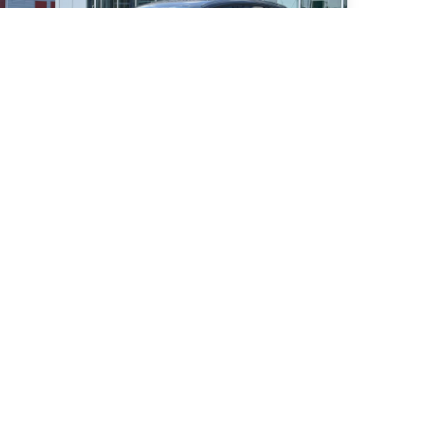
021 Mazda CX-30 GS
 000
km
D , Sieges et volant chauffants , Camera de recul, Apple
rplay , Angle mort et plus
3
$
/
sem
Soyez préqualifié
hat 84 mois
3 698
$
Détails