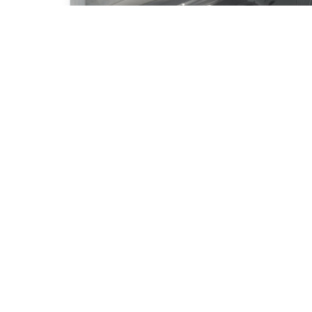
2025 Mazda CX-30 GS
19 000
km
Automatique, Moteur: 2.5L - 4 Cyl. - Essence
98
$
/
sem
Soyez préqualifi
Achat 96 mois
30 995
$
Détails