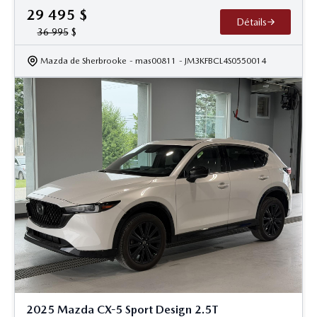
29 495
$
Détails
36 995
$
Mazda de Sherbrooke
- mas00811
- JM3KFBCL4S0550014
2025 Mazda CX-5 Sport Design 2.5T