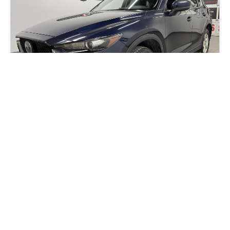
2019 Mazda CX-5 GS
100 846
km
Automatique, Moteur: 2.5L - 4 Cyl. - Essence
85
$
/
sem
Soyez préqualifié
Achat 72 mois
20 995
$
Détails