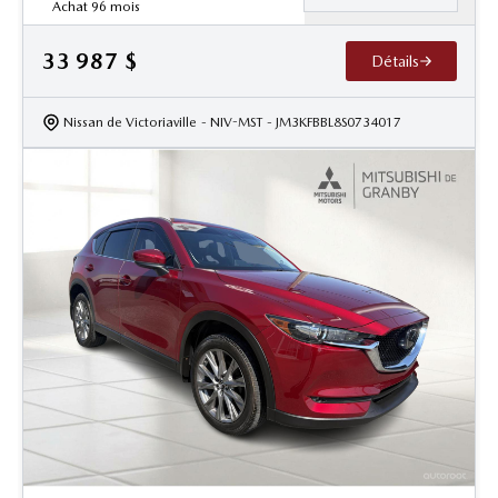
Achat 96 mois
33 987
$
Détails
Nissan de Victoriaville
- NIV-MST
- JM3KFBBL8S0734017