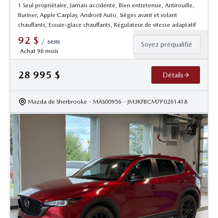
1 Seul propriétaire, Jamais accidenté, Bien entretenue, Antirouille,
Buriner, Apple Carplay, Android Auto, Sièges avant et volant
chauffants, Essuie-glace chauffants, Régulateur de vitesse adaptatif
92
$
/
sem
Soyez préqualifié
Achat 96 mois
28 995
$
Détails
Mazda de Sherbrooke
- MAS00956
- JM3KFBCM7P0261418