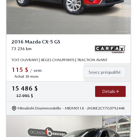
2016 Mazda CX-5 GS
73 236
km
TOIT OUVRANT | SIÈGES CHAUFFANTS | TRACTION AVANT
115
$
/
sem
Soyez préqualifié
Achat 36 mois
15 486
$
Détails
17 995
$
Mitsubishi Drummondville
- MIDM0118
- JM3KE2CY7G0792446