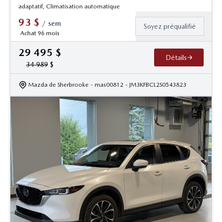
adaptatif, Climatisation automatique
93
$
/
sem
Soyez préqualifié
Achat 96 mois
29 495
$
Détails
34 989
$
Mazda de Sherbrooke
- mas00812
- JM3KFBCL2S0543823