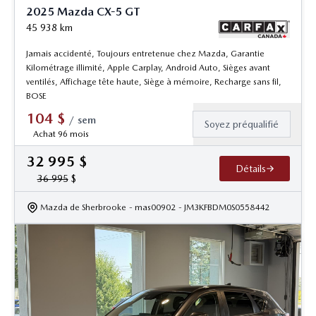
2025 Mazda CX-5 GT
45 938
km
Jamais accidenté, Toujours entretenue chez Mazda, Garantie
Kilométrage illimité, Apple Carplay, Android Auto, Sièges avant
ventilés, Affichage tête haute, Siège à mémoire, Recharge sans fil,
BOSE
104
$
/
sem
Soyez préqualifié
Achat 96 mois
32 995
$
Détails
36 995
$
Mazda de Sherbrooke
- mas00902
- JM3KFBDM0S0558442