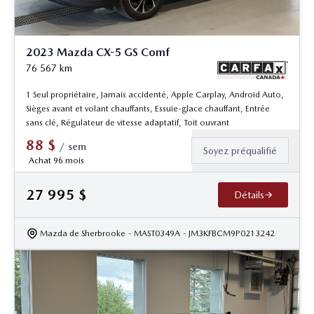
2023 Mazda CX-5 GS Comf
76 567
km
1 Seul propriétaire, Jamais accidenté, Apple Carplay, Android Auto,
Sièges avant et volant chauffants, Essuie-glace chauffant, Entrée
sans clé, Régulateur de vitesse adaptatif, Toit ouvrant
88
$
/
sem
Soyez préqualifié
Achat 96 mois
27 995
$
Détails
Mazda de Sherbrooke
- MAST0349A
- JM3KFBCM9P0213242