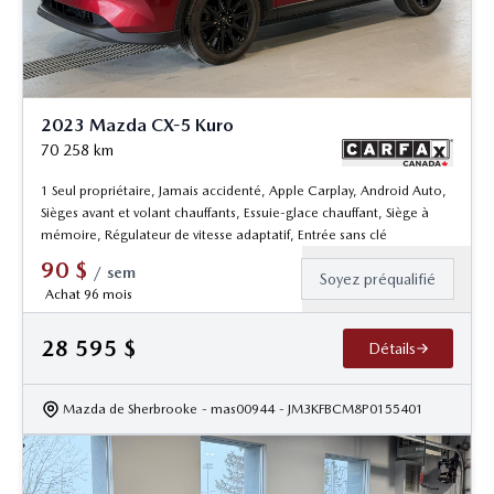
2023 Mazda CX-5 Kuro
70 258
km
1 Seul propriétaire, Jamais accidenté, Apple Carplay, Android Auto,
Sièges avant et volant chauffants, Essuie-glace chauffant, Siège à
mémoire, Régulateur de vitesse adaptatif, Entrée sans clé
90
$
/
sem
Soyez préqualifié
Achat 96 mois
28 595
$
Détails
Mazda de Sherbrooke
- mas00944
- JM3KFBCM8P0155401