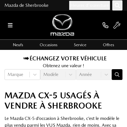
Mazda de Sherbrooke
Heures d'ouverture
Neufs
Occasions
Service
Offres
ÉCHANGEZ VOTRE VÉHICULE
Obtenez une valeur !
Marque
Modèle
Année
MAZDA CX-5 USAGÉS À
VENDRE À SHERBROOKE
Le Mazda CX-5 d’occasion à Sherbrooke, c’est le modèle le
plus vendu parmi les VUS Mazda, rien de moins. Avec sa