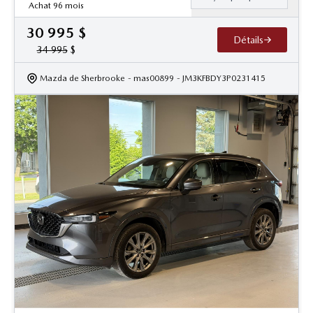
Achat 96 mois
30 995
$
Détails
34 995
$
Mazda de Sherbrooke
- mas00899
- JM3KFBDY3P0231415