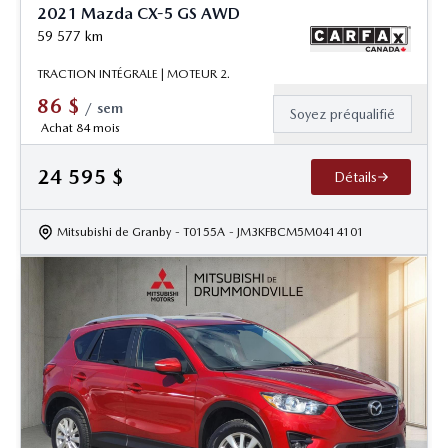
2021 Mazda CX-5 GS AWD
59 577
km
TRACTION INTÉGRALE | MOTEUR 2.
86
$
/
sem
Soyez préqualifié
Achat 84 mois
24 595
$
Détails
Mitsubishi de Granby
- T0155A
- JM3KFBCM5M0414101