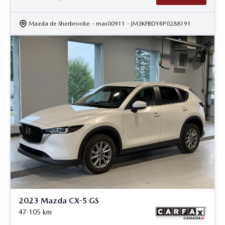
Mazda de Sherbrooke
- mas00911
- JM3KFBDY6P0288191
2023 Mazda CX-5 GS
47 105
km