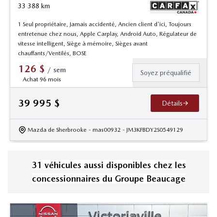
33 388
km
1 Seul propriétaire, Jamais accidenté, Ancien client d'ici, Toujours
entretenue chez nous, Apple Carplay, Android Auto, Régulateur de
vitesse intelligent, Siège à mémoire, Sièges avant
chauffants/Ventilés, BOSE
126
$
/
sem
Soyez préqualifié
Achat 96 mois
39 995
$
Détails
Mazda de Sherbrooke
- mas00932
- JM3KFBDY2S0549129
31
véhicule
s
aussi disponible
s
chez les
concessionnaires
du Groupe Beaucage