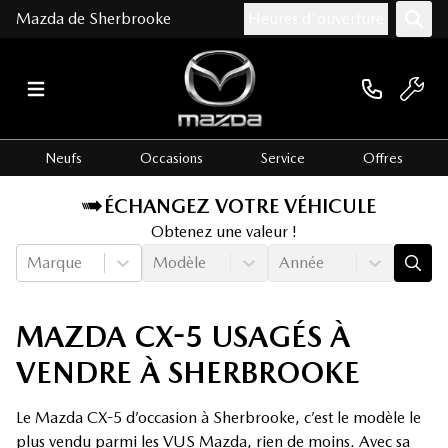
Mazda de Sherbrooke
Heures d'ouverture
Neufs
Occasions
Service
Offres
ÉCHANGEZ VOTRE VÉHICULE
Obtenez une valeur !
Marque
Modèle
Année
MAZDA CX-5 USAGÉS À
VENDRE À SHERBROOKE
Le Mazda CX-5 d’occasion à Sherbrooke, c’est le modèle le
plus vendu parmi les VUS Mazda, rien de moins. Avec sa