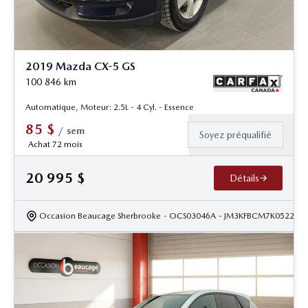
2019 Mazda CX-5 GS
100 846
km
Automatique, Moteur: 2.5L - 4 Cyl. - Essence
85
$
/
sem
Soyez préqualifié
Achat 72 mois
20 995
$
Détails
Occasion Beaucage Sherbrooke
- OCS03046A
- JM3KFBCM7K052213