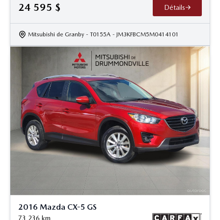
24 595
$
Détails
Mitsubishi de Granby
- T0155A
- JM3KFBCM5M0414101
2016 Mazda CX-5 GS
73 236
km