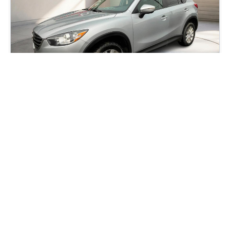
2016 Mazda CX-5 GS
140 760
km
Automatique, Moteur: 2.5L TOIT OUVRANT, JAMAIS ACCIDENTÉ
96
$
/
sem
Soyez préqualifié
Achat 36 mois
12 995
$
Détails
13 995
$
Occasion Beaucage Fleurimont
- 03566A
- JM3KE4CY5G0610965