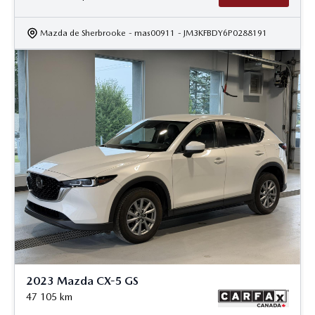
Mazda de Sherbrooke
- mas00911
- JM3KFBDY6P0288191
2023 Mazda CX-5 GS
47 105
km