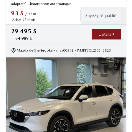
adaptatif, Climatisation automatique
93
$
/
sem
Soyez préqualifié
Achat 96 mois
29 495
$
Détails
34 989
$
Mazda de Sherbrooke
- mas00812
- JM3KFBCL2S0543823