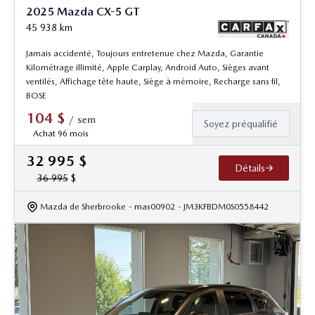
2025 Mazda CX-5 GT
45 938
km
Jamais accidenté, Toujours entretenue chez Mazda, Garantie
Kilométrage illimité, Apple Carplay, Android Auto, Sièges avant
ventilés, Affichage tête haute, Siège à mémoire, Recharge sans fil,
BOSE
104
$
/
sem
Soyez préqualifié
Achat 96 mois
32 995
$
Détails
36 995
$
Mazda de Sherbrooke
- mas00902
- JM3KFBDM0S0558442