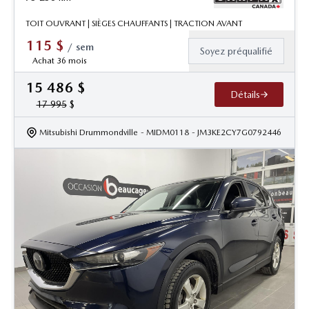
TOIT OUVRANT | SIÈGES CHAUFFANTS | TRACTION AVANT
115
$
/
sem
Soyez préqualifié
Achat 36 mois
15 486
$
Détails
17 995
$
Mitsubishi Drummondville
- MIDM0118
- JM3KE2CY7G0792446