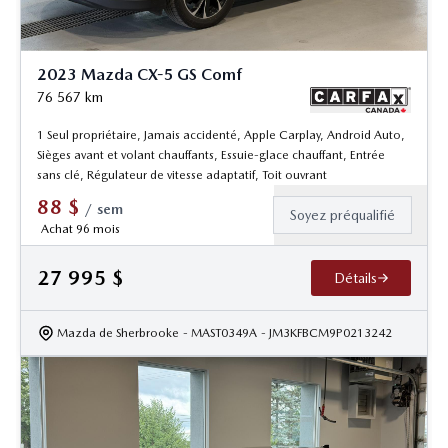
2023 Mazda CX-5 GS Comf
76 567
km
1 Seul propriétaire, Jamais accidenté, Apple Carplay, Android Auto,
Sièges avant et volant chauffants, Essuie-glace chauffant, Entrée
sans clé, Régulateur de vitesse adaptatif, Toit ouvrant
88
$
/
sem
Soyez préqualifié
Achat 96 mois
27 995
$
Détails
Mazda de Sherbrooke
- MAST0349A
- JM3KFBCM9P0213242