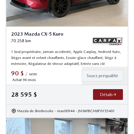
2023 Mazda CX-5 Kuro
70 258
km
1 Seul propriétaire, Jamais accidenté, Apple Carplay, Android Auto,
Sièges avant et volant chauffants, Essuie-glace chauffant, Siège à
mémoire, Régulateur de vitesse adaptatif, Entrée sans clé
90
$
/
sem
Soyez préqualifié
Achat 96 mois
28 595
$
Détails
Mazda de Sherbrooke
- mas00944
- JM3KFBCM8P0155401