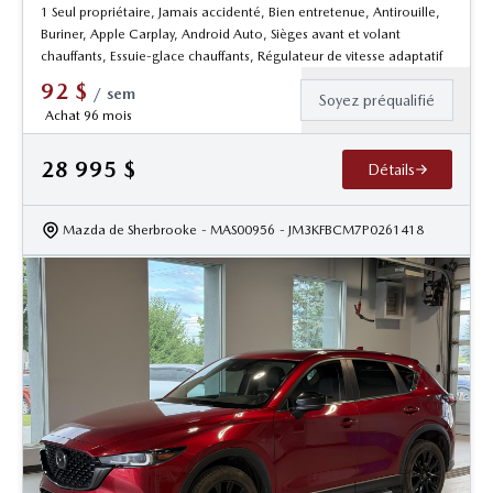
1 Seul propriétaire, Jamais accidenté, Bien entretenue, Antirouille,
Buriner, Apple Carplay, Android Auto, Sièges avant et volant
chauffants, Essuie-glace chauffants, Régulateur de vitesse adaptatif
92
$
/
sem
Soyez préqualifié
Achat 96 mois
28 995
$
Détails
Mazda de Sherbrooke
- MAS00956
- JM3KFBCM7P0261418