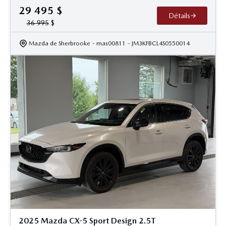
29 495
$
Détails
36 995
$
Mazda de Sherbrooke
- mas00811
- JM3KFBCL4S0550014
2025 Mazda CX-5 Sport Design 2.5T