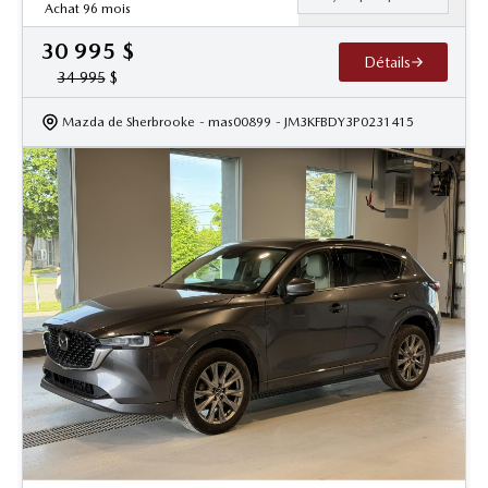
Achat 96 mois
30 995
$
Détails
34 995
$
Mazda de Sherbrooke
- mas00899
- JM3KFBDY3P0231415