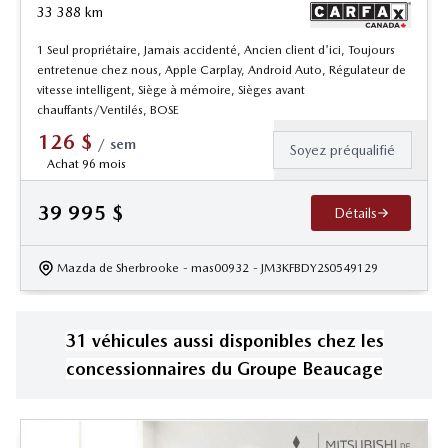
33 388
km
1 Seul propriétaire, Jamais accidenté, Ancien client d'ici, Toujours
entretenue chez nous, Apple Carplay, Android Auto, Régulateur de
vitesse intelligent, Siège à mémoire, Sièges avant
chauffants/Ventilés, BOSE
126
$
/
sem
Soyez préqualifié
Achat 96 mois
39 995
$
Détails
Mazda de Sherbrooke
- mas00932
- JM3KFBDY2S0549129
31
véhicule
s
aussi disponible
s
chez les
concessionnaires
du Groupe Beaucage