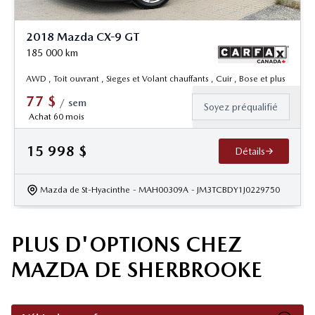
2018 Mazda CX-9 GT
185 000
km
AWD , Toit ouvrant , Sieges et Volant chauffants , Cuir , Bose et plus
77
$
/
sem
Soyez préqualifié
Achat 60 mois
15 998
$
Détails
Mazda de St-Hyacinthe
- MAH00309A
- JM3TCBDY1J0229750
PLUS D'OPTIONS CHEZ
MAZDA DE SHERBROOKE