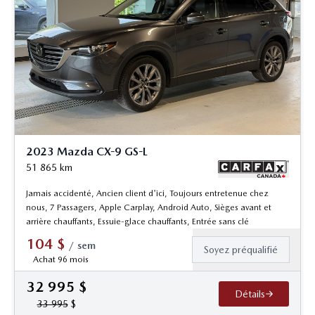
2023 Mazda CX-9 GS-L
51 865
km
Jamais accidenté, Ancien client d'ici, Toujours entretenue chez
nous, 7 Passagers, Apple Carplay, Android Auto, Sièges avant et
arrière chauffants, Essuie-glace chauffants, Entrée sans clé
104
$
/
sem
Soyez préqualifié
Achat 96 mois
32 995
$
Détails
33 995
$