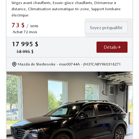
Sièges avant chauffants, Essuie-glace chauffants, Démarreur à
distance, Climatisation automatique tri-zone, Support lombaire
électrique
73
$
/
sem
Soyez préqualifié
Achat 72 mois
17 995
$
Détails
18 995
$
Mazda de Sherbrooke
- mas00744A
- JM3TCABY9K0318271