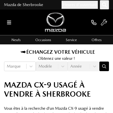
Mazda de Sherbrooke
Heures d'ouverture
Neufs
Occasions
Service
Offres
ÉCHANGEZ VOTRE VÉHICULE
Obtenez une valeur !
Marque
Modèle
Année
MAZDA CX-9 USAGÉ À
VENDRE À SHERBROOKE
Vous êtes à la recherche d’un Mazda CX-9 usagé à vendre