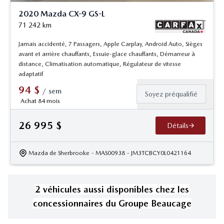
2020 Mazda CX-9 GS-L
71 242
km
Jamais accidenté, 7 Passagers, Apple Carplay, Android Auto, Sièges
avant et arrière chauffants, Essuie-glace chauffants, Démarreur à
distance, Climatisation automatique, Régulateur de vitesse
adaptatif
94
$
/
sem
Soyez préqualifié
Achat 84 mois
26 995
$
Détails
Mazda de Sherbrooke
- MAS00938
- JM3TCBCY0L0421164
2
véhicule
s
aussi disponible
s
chez les
concessionnaires
du Groupe Beaucage