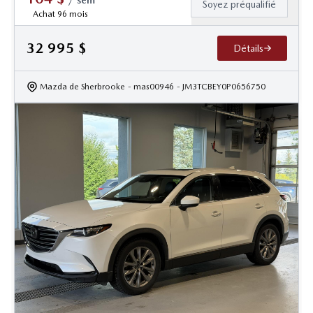
Soyez préqualifié
Achat 96 mois
32 995
$
Détails
Mazda de Sherbrooke
- mas00946
- JM3TCBEY0P0656750