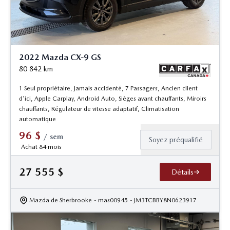
2022 Mazda CX-9 GS
80 842
km
1 Seul propriétaire, Jamais accidenté, 7 Passagers, Ancien client
d'ici, Apple Carplay, Android Auto, Sièges avant chauffants, Miroirs
chauffants, Régulateur de vitesse adaptatif, Climatisation
automatique
96
$
/
sem
Soyez préqualifié
Achat 84 mois
27 555
$
Détails
Mazda de Sherbrooke
- mas00945
- JM3TCBBY8N0623917