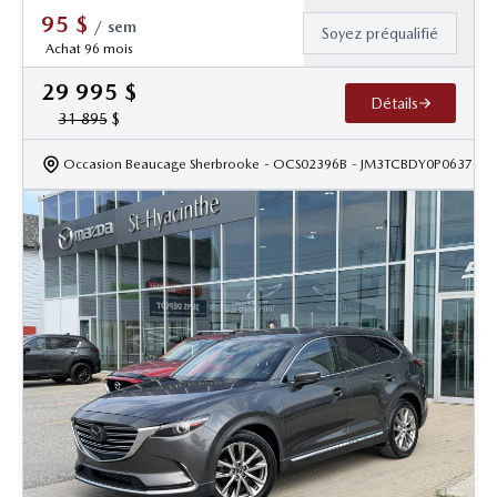
95
$
/
sem
Soyez préqualifié
Achat 96 mois
29 995
$
Détails
31 895
$
Occasion Beaucage Sherbrooke
- OCS02396B
- JM3TCBDY0P0637844