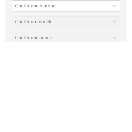
Choisir une marque
Choisir un modèle
Choisir une année
Évaluez mon échange!
Malgré notre engagement à garantir l'exactitude des
informations, nous déclinons toute responsabilité en cas d'erreurs
ou d'omissions présentes sur ces pages. Veuillez consulter votre
concessionnaire local pour connaître les modalités et conditions
réelles. Les Prix des véhicules affichés sont sujet à changement
sans préavis.
Conditions d'utilisation