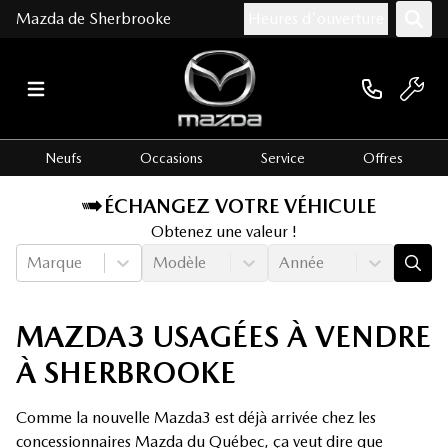
Mazda de Sherbrooke
Heures d'ouverture
Neufs
Occasions
Service
Offres
ÉCHANGEZ VOTRE VÉHICULE
Obtenez une valeur !
Marque
Modèle
Année
MAZDA3 USAGÉES À VENDRE
À SHERBROOKE
Comme
la nouvelle Mazda3
est déjà arrivée chez les
concessionnaires Mazda du Québec, ça veut dire que