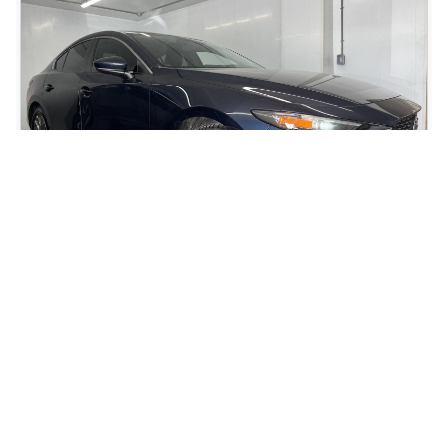
2019 Mazda Mazda3 GX
77 884
km
Moteur: 2.0L - 4 Cyl. - Essence
67
$
/
sem
Soyez préqualifié
Achat 72 mois
16 495
$