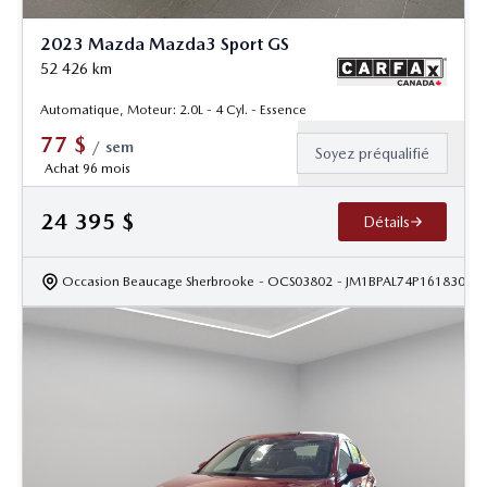
2023 Mazda Mazda3 Sport GS
52 426
km
Automatique, Moteur: 2.0L - 4 Cyl. - Essence
77
$
/
sem
Soyez préqualifié
Achat 96 mois
24 395
$
Détails
Occasion Beaucage Sherbrooke
- OCS03802
- JM1BPAL74P1618302