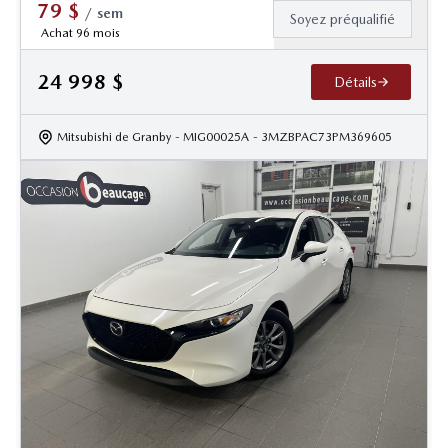
79
$
/
sem
Soyez préqualifié
Achat 96 mois
24 998
$
Détails
Mitsubishi de Granby
- MIG00025A
- 3MZBPAC73PM369605