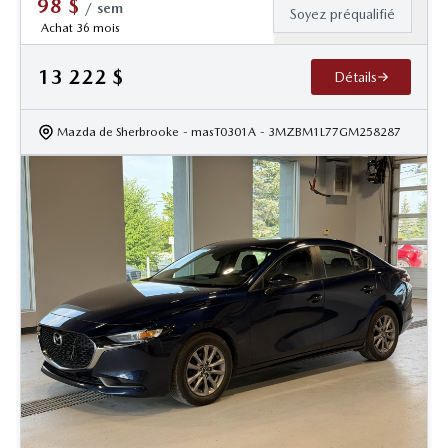
98
$
/
sem
Soyez préqualifié
Achat 36 mois
13 222
$
Détails
Mazda de Sherbrooke
- masT0301A
- 3MZBM1L77GM258287