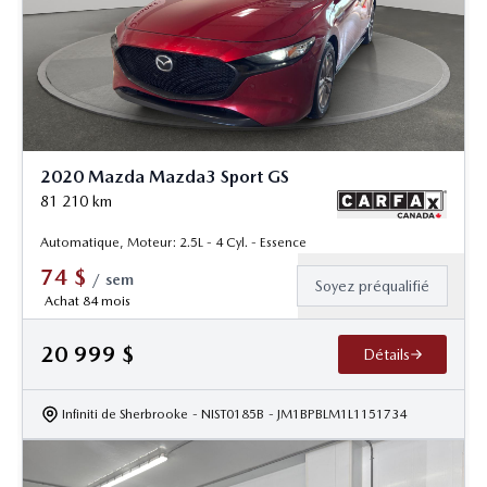
2020 Mazda Mazda3 Sport GS
81 210
km
Automatique, Moteur: 2.5L - 4 Cyl. - Essence
74
$
/
sem
Soyez préqualifié
Achat 84 mois
20 999
$
Détails
Infiniti de Sherbrooke
- NIST0185B
- JM1BPBLM1L1151734