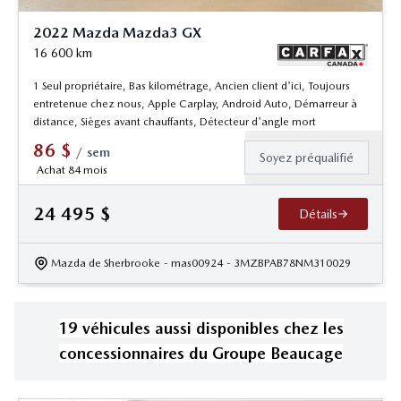
2022 Mazda Mazda3 GX
16 600
km
1 Seul propriétaire, Bas kilométrage, Ancien client d'ici, Toujours
entretenue chez nous, Apple Carplay, Android Auto, Démarreur à
distance, Sièges avant chauffants, Détecteur d'angle mort
86
$
/
sem
Soyez préqualifié
Achat 84 mois
24 495
$
Détails
Mazda de Sherbrooke
- mas00924
- 3MZBPAB78NM310029
19
véhicule
s
aussi disponible
s
chez les
concessionnaires
du Groupe Beaucage