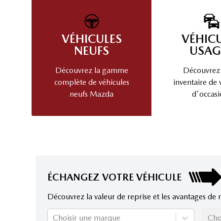
VÉHICULES
VÉHIC
NEUFS
USAG
Découvrez la gamme
Découvrez
complète de véhicules
inventaire de 
neufs Mazda
d'occasi
ÉCHANGEZ VOTRE VÉHICULE
Découvrez la valeur de reprise et les avantages de 
Choisir une marque
Cho