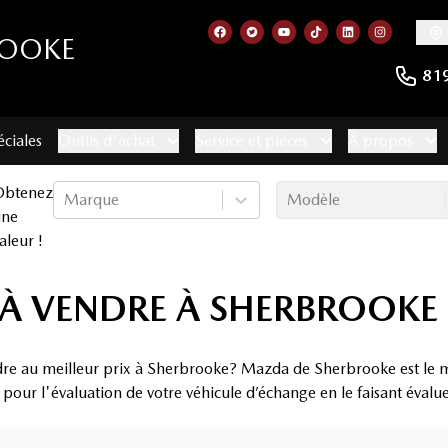
ROOKE
Lien vers notre page facebook
Lien vers notre compte Twitt
Lien vers notre chaîne 
Lien vers notre com
Lien vers notr
Lien vers
81
éciales
Outils d'achat
Service et pièces
À propos
Obtenez
Marque
Modèle
une
aleur !
À VENDRE À SHERBROOKE
dre au meilleur prix à Sherbrooke? Mazda de Sherbrooke est le m
x pour l'évaluation de votre véhicule d’échange en le faisant évalu