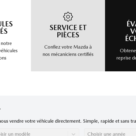
ULES
ÉV
SERVICE ET
ÉS
V
PIÈCES
ÉC
 notre
Confiez votre Mazda à
véhicules
Obtenez
nos mécaniciens certifiés
ons
reprise d
nous vendre votre véhicule directement. Simple, rapide et sans tra
isir un modèle
Choisir une année