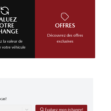
ALUEZ
OTRE
OFFRES
HANGE
Découvrez des offres
 la valeur de
exclusives
e votre véhicule
cas!
Évaluez mon échange!