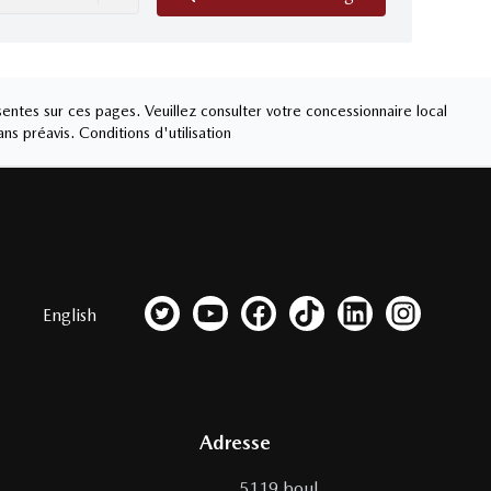
entes sur ces pages. Veuillez consulter votre concessionnaire local
ans préavis.
Conditions d'utilisation
English
Lien vers notre compte Twitter
Lien vers notre chaîne YouTube
Lien vers notre page facebook
Lien vers notre compte T
Lien vers notre c
Lien vers n
Adresse
5119 boul.