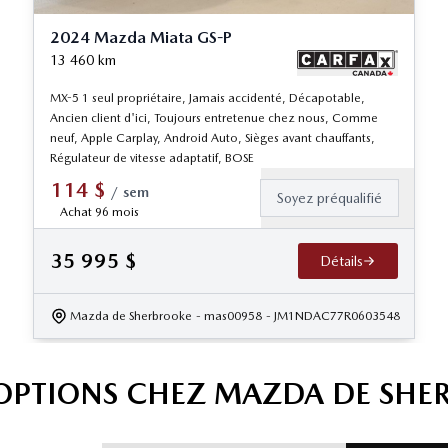
2024 Mazda Miata GS-P
13 460
km
MX-5 1 seul propriétaire, Jamais accidenté, Décapotable,
Ancien client d'ici, Toujours entretenue chez nous, Comme
neuf, Apple Carplay, Android Auto, Sièges avant chauffants,
Régulateur de vitesse adaptatif, BOSE
114
$
/
sem
Soyez préqualifié
Achat 96 mois
35 995
$
Détails
Mazda de Sherbrooke
- mas00958
- JM1NDAC77R0603548
'OPTIONS CHEZ MAZDA DE SHE