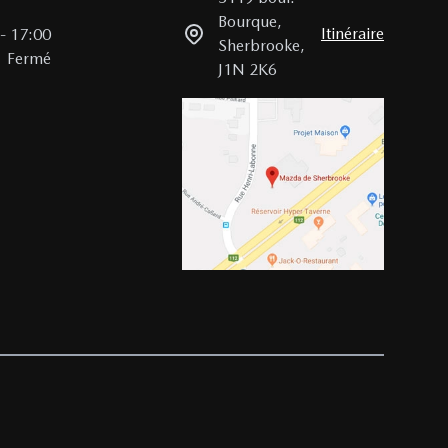
Bourque
,
Itinéraire
-
17:00
Sherbrooke
,
Fermé
J1N 2K6