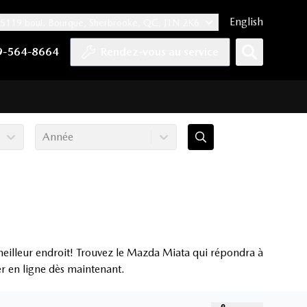
English
5119 boul. Bourque, Sherbrooke, QC, J1N 2K6
er
YouTube
pte Tiktok
e compte LinkedIn
 notre compte Instagram
9-564-8664
Rendez-vous au service
Année
eilleur endroit! Trouvez le Mazda Miata qui répondra à
er en ligne dès maintenant.