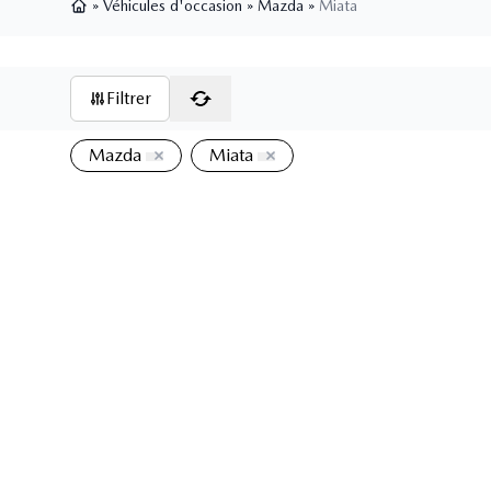
»
Véhicules d'occasion
»
Mazda
»
Miata
Page d'accueil
Filtrer
Mazda
Miata