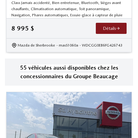
Class Jamais accidenté, Bien entretenue, Bluetooth, Sièges avant
chauffants, Climatisation automatique, Toit panoramique,
Navigation, Phares automatiques, Essuie-glace à capteur de pluie
8 995
$
Détails
Mazda de Sherbrooke
- masS1060a
- WDCGG0EB6FG426743
55
véhicule
s
aussi disponible
s
chez les
concessionnaires
du Groupe Beaucage