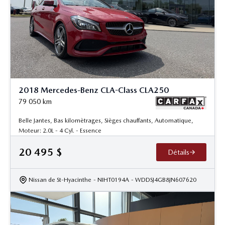
2018 Mercedes-Benz CLA-Class CLA250
79 050
km
Belle Jantes, Bas kilomètrages, Sièges chauffants, Automatique,
Moteur: 2.0L - 4 Cyl. - Essence
20 495
$
Détails
Nissan de St-Hyacinthe
- NIHT0194A
- WDDSJ4GB8JN607620