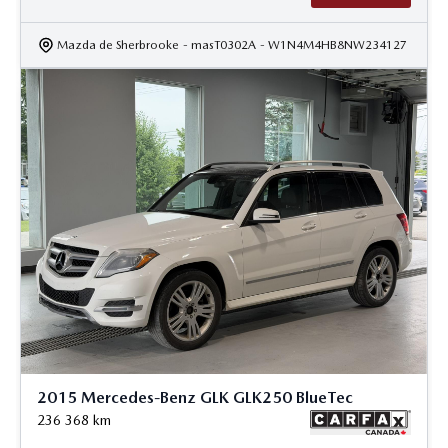
Mazda de Sherbrooke
- masT0302A
- W1N4M4HB8NW234127
2015 Mercedes-Benz GLK GLK250 BlueTec
236 368
km