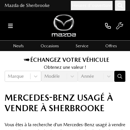
Mazda de Sherbrooke
Heures d'ouverture
Neufs
Occasions
Service
Offres
ÉCHANGEZ VOTRE VÉHICULE
Obtenez une valeur !
Marque
Modèle
Année
MERCEDES-BENZ USAGÉ À
VENDRE À SHERBROOKE
Vous êtes à la recherche d’un Mercedes-Benz usagé à vendre