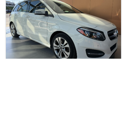
2018 Mercedes-Benz B-Class B250
76 043
km
Automatique, Moteur: 2.0L - 4 Cyl. - Essence
89
$
/
sem
Soyez préqualifié
Achat 60 mois
18 491
$
Détails