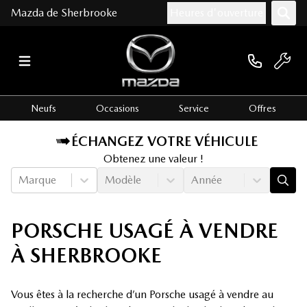
Mazda de Sherbrooke
Heures d'ouverture
Neufs
Occasions
Service
Offres
ÉCHANGEZ VOTRE VÉHICULE
Obtenez une valeur !
Marque
Modèle
Année
PORSCHE USAGÉ À VENDRE
À SHERBROOKE
Vous êtes à la recherche d’un Porsche usagé à vendre au