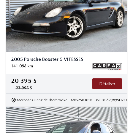
2005 Porsche Boxster 5 VITESSES
141 088
km
20 395
$
Détails
23 995
$
Mercedes-Benz de Sherbrooke
- MBS250301B
- WP0CA29895U71040