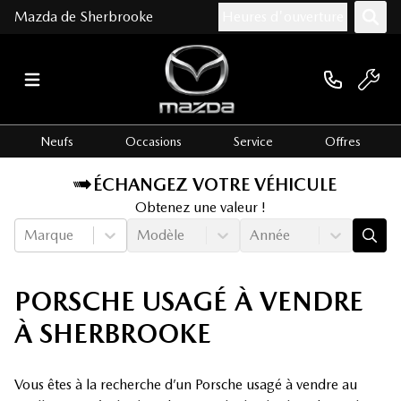
Mazda de Sherbrooke
Heures d'ouverture
Neufs
Occasions
Service
Offres
ÉCHANGEZ VOTRE VÉHICULE
Obtenez une valeur !
Marque
Modèle
Année
PORSCHE USAGÉ À VENDRE
À SHERBROOKE
Vous êtes à la recherche d’un Porsche usagé à vendre au