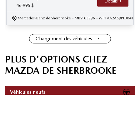
Détails
46 995
$
Mercedes-Benz de Sherbrooke
- MBS103996
- WP1AA2A59PLB04114
Chargement des véhicules
PLUS D'OPTIONS CHEZ
MAZDA DE SHERBROOKE
Véhicules neufs
Véhicules usagés
Service et pièces
Évaluez votre échange