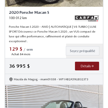
2020 Porsche Macan S
100 012
km
Porsche Macan S 2020 – AWD | AUTOMATIQUE | V6 TURBO | LUXE
SPORT Découvrez ce Porsche Macan S 2020 , un VUS compact de
luxe qui offre performance, raffinement et plaisir de conduite
exceptionnel .
129
$
/
sem
Soyez préqualifié
Achat 84 mois
36 995
$
Détails
Mazda de Magog
- mam01038
- WP1AB2A59LLB32373