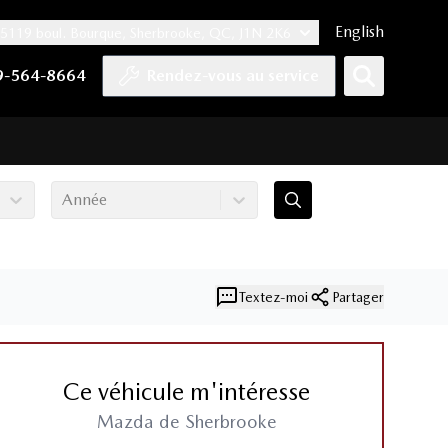
English
5119 boul. Bourque, Sherbrooke, QC, J1N 2K6
er
YouTube
pte Tiktok
e compte LinkedIn
 notre compte Instagram
9-564-8664
Rendez-vous au service
Année
Textez-moi
Partager
Ce véhicule m'intéresse
Mazda de Sherbrooke