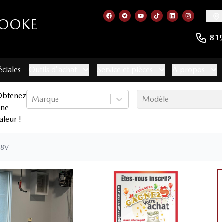
ROOKE
Lien vers notre page facebook
Lien vers notre compte Twitt
Lien vers notre chaîne 
Lien vers notre com
Lien vers notr
Lien vers
81
éciales
Outils d'achat
Service et pièces
À propos
Obtenez
Marque
Modèle
une
aleur !
98V