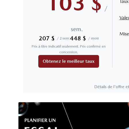
103
$
Taux
/
Vale
sem.
Mise
207
$
448
$
/
2 sem.
/
mois
Prix à titre indicatif seulement. Prix confirmé en
concession.
Obtenez le meilleur taux
Détails de l'offre et