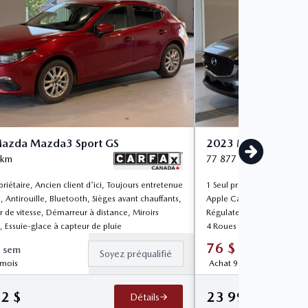
azda Mazda3 Sport GS
2023 Mazda CX-30
km
77 877
km
priétaire, Ancien client d'ici, Toujours entretenue
1 Seul propriétaire, Jamais 
 Antirouille, Bluetooth, Sièges avant chauffants,
Apple Carplay, Android Aut
 de vitesse, Démarreur à distance, Miroirs
Régulateur de vitesse, Pha
, Essuie-glace à capteur de pluie
4 Roues motrices
76
$
sem
/
sem
Soyez préqualifié
 mois
Achat 96 mois
22
$
23 995
$
Détails