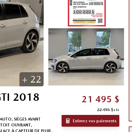
+
22
TI
2018
21 495
$
22 495
$
+tx
 AUTO, SIÈGES AVANT
Estimez vos paiements
, TOIT OUVRANT,
LACE À CAPTEUR DE PLUIE,