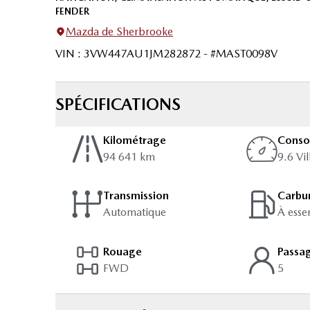
FENDER
Mazda de Sherbrooke
VIN
:
3VW447AU1JM282872
- #
MAST0098V
SPÉCIFICATIONS
Kilométrage
Cons
94 641 km
9.6 Vi
Transmission
Carbu
Automatique
À esse
Rouage
Passa
FWD
5