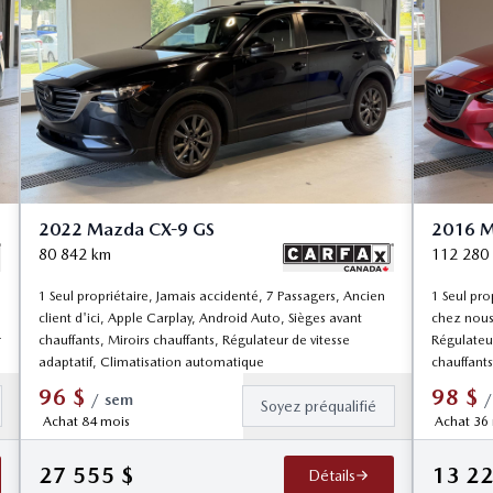
2022 Mazda CX-9 GS
2016 M
80 842
km
112 280
1 Seul propriétaire, Jamais accidenté, 7 Passagers, Ancien
1 Seul pro
client d'ici, Apple Carplay, Android Auto, Sièges avant
chez nous,
r
chauffants, Miroirs chauffants, Régulateur de vitesse
Régulateur
adaptatif, Climatisation automatique
chauffants
96
$
98
$
/
sem
/
Soyez préqualifié
Achat 84 mois
Achat 36
27 555
$
13 2
Détails