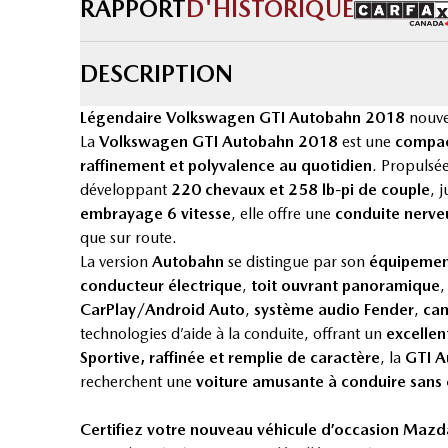
RAPPORT
D'HISTORIQUE
DESCRIPTION
Légendaire Volkswagen GTI Autobahn 2018
nouve
La
Volkswagen GTI Autobahn 2018
est une
compac
raffinement et polyvalence au quotidien
. Propulsé
développant
220 chevaux et 258 lb-pi de couple
, 
embrayage 6 vitesse
, elle offre une
conduite nerve
que sur route.
La version
Autobahn
se distingue par son
équipemen
conducteur électrique
,
toit ouvrant panoramique
CarPlay/Android Auto
,
système audio Fender
,
cam
technologies d’aide à la conduite, offrant un
excellen
Sportive, raffinée et remplie de caractère
, la
GTI A
recherchent une
voiture amusante à conduire sans 
Certifiez votre nouveau véhicule d’occasion Mazd