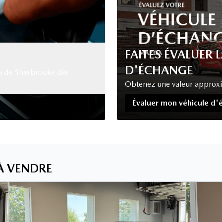
FAITES ÉVALUER 
D'ÉCHANGE
a de Sherbrooke dès
Obtenez une valeur approxima
Évaluer mon véhicule d
 À VENDRE