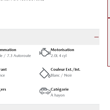
ommation
Motorisation
lle / 7.3 Autoroute
2.0L 4 cyl
rant
Couleur Ext./Int.
nce
Blanc / Noir
gers
Catégorie
À hayon