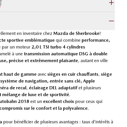
llement en inventaire chez
Mazda de Sherbrooke
!
te sportive emblématique
qui combine
performance,
e par un moteur
2,0 L TSI turbo 4 cylindres
jumelé à une
transmission automatique DSG à double
use, précise et extrêmement plaisante
, autant en ville
t haut de gamme
avec
sièges en cuir chauffants
,
siège
,
système de navigation, entrée sans clé,
Apple
éra de recul
,
éclairage DEL adaptatif
et plusieurs
t mélange de luxe et de sportivité
.
utobahn 2018
est un
excellent choix
pour ceux qui
compromis sur le confort et la polyvalence
.
a
pour bénéficier de plusieurs avantages : taux d’intérêts à