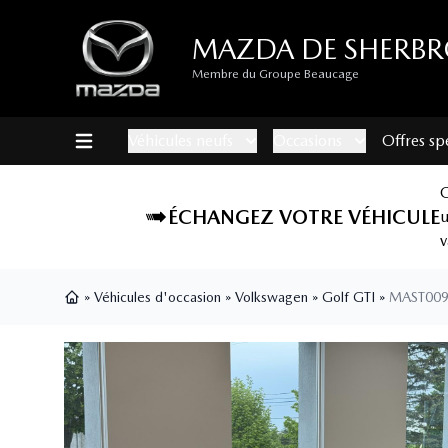
MAZDA DE SHERB
Membre du Groupe Beaucage
Véhicules neufs
Occasions
Offres sp
ÉCHANGEZ VOTRE VÉHICULE
v
»
Véhicules d'occasion
»
Volkswagen
»
Golf GTI
»
MAST00
Page d'accueil