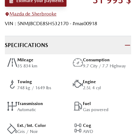
31 995
$
Estimate your payments
Mazda de Sherbrooke
VIN
:
5NMJBCDE8SH532170
- #
mas00918
SPECIFICATIONS
Mileage
Consumption
35 834 km
9.7 City / 7.7 Highway
Towing
Engine
748 kg / 1649 lbs
2.5L 4 cyl
Transmission
Fuel
Automatic
Gas powered
Ext./Int. Color
Cog
Gris / Noir
AWD