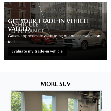
GET YOUR TRADE-IN VEHICLE
VALUED
Get an approximate value using our online evaluation
tool.
Evaluate my trade-in vehicle
MORE SUV