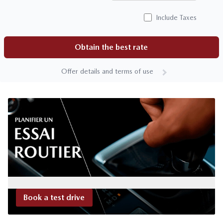
Include Taxes
Obtain the best rate
Offer details and terms of use
Book a test drive