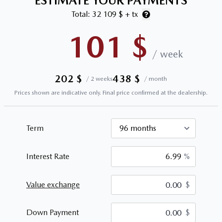
ESTIMATE YOUR PAYMENTS
Total:
32 109 $
+ tx
101
$
/
week
202
$
438
$
/
2 weeks
/
month
Prices shown are indicative only. Final price confirmed at the dealership.
Term
Interest Rate
%
Value exchange
$
$
Down Payment
$