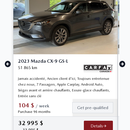
2023 Mazda CX-9 GS-L
20
51 865
km
71 
Jamais accidenté, Ancien client d'ici, Toujours entretenue
Appl
chez nous, 7 Passagers, Apple Carplay, Android Auto,
avan
Sièges avant et arrière chauffants, Essuie-glace chauffants,
Affi
Entrée sans clé
vite
104
$
9
/
week
Get pre-qualified
Purchase 96 months
Pur
32 995
$
30
Details
33 995
$
3