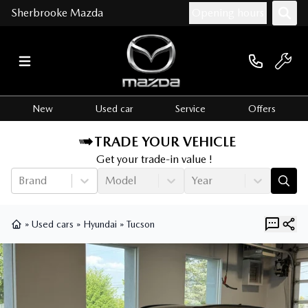
Sherbrooke Mazda
Opening hours
New
Used car
Service
Offers
TRADE YOUR VEHICLE
Get your trade-in value !
Brand
Model
Year
»
Used cars
»
Hyundai
»
Tucson
Home