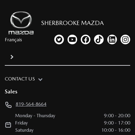
SHERBROOKE MAZDA
Français
Link to our Twitter account
Link to our YouTube channel
Link to our Facebook p
Link to our TikTo
Link to our
Link
CONTACT US
Sales
819-564-8664
Monday
-
Thursday
9:00
-
20:00
Friday
9:00
-
17:00
Saturday
10:00
-
16:00