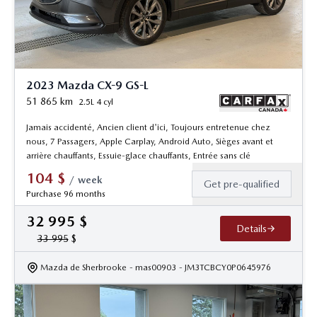
2023 Mazda CX-9 GS-L
51 865
km
2.5L 4 cyl
Jamais accidenté, Ancien client d'ici, Toujours entretenue chez
nous, 7 Passagers, Apple Carplay, Android Auto, Sièges avant et
arrière chauffants, Essuie-glace chauffants, Entrée sans clé
104
$
/
week
Get pre-qualified
Purchase 96 months
32 995
$
Details
33 995
$
Mazda de Sherbrooke
- mas00903
- JM3TCBCY0P0645976