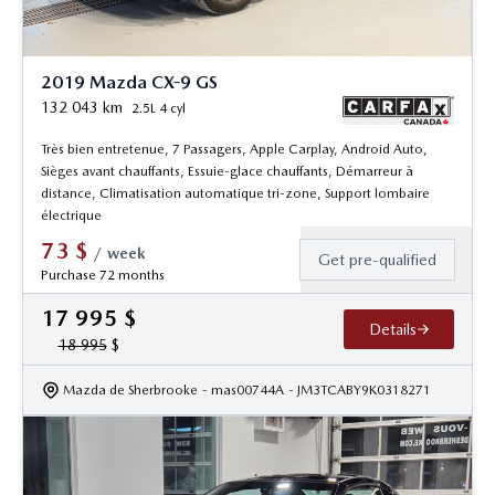
2019 Mazda CX-9 GS
132 043
km
2.5L 4 cyl
Très bien entretenue, 7 Passagers, Apple Carplay, Android Auto,
Sièges avant chauffants, Essuie-glace chauffants, Démarreur à
distance, Climatisation automatique tri-zone, Support lombaire
électrique
73
$
/
week
Get pre-qualified
Purchase 72 months
17 995
$
Details
18 995
$
Mazda de Sherbrooke
- mas00744A
- JM3TCABY9K0318271