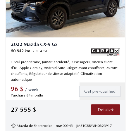
2022 Mazda CX-9 GS
80 842
km
2.5L 4 cyl
1 Seul propriétaire, Jamais accidenté, 7 Passagers, Ancien client
d'ici, Apple Carplay, Android Auto, Sièges avant chauffants, Miroirs
chauffants, Régulateur de vitesse adaptatif, Climatisation
automatique
96
$
/
week
Get pre-qualified
Purchase 84 months
27 555
$
Details
Mazda de Sherbrooke
- mas00945
- JM3TCBBY8N0623917