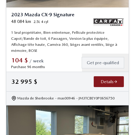
2023 Mazda CX-9 Signature
48 084
km
2.5L 4 cyl
1 Seul propriétaire, Bien entretenue, Pellicule protectrice
Capot/Bande de toit, 6 Passagers, Version la plus équipée,
Affichage tête haute, Caméra 360, Sièges avant ventilés, Siège à
mémoire, BOSE
104
$
/
week
Get pre-qualified
Purchase 96 months
32 995
$
Details
Mazda de Sherbrooke
- mas00946
- JM3TCBEY0P0656750