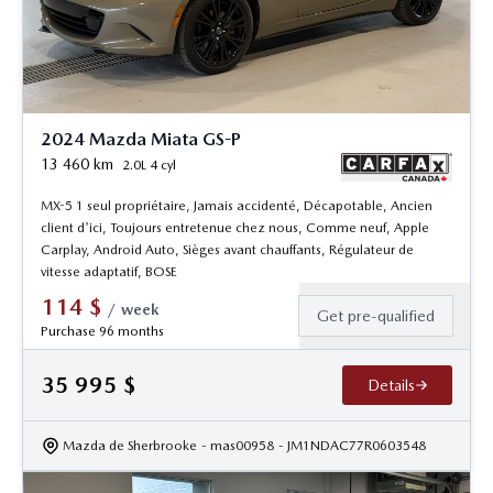
2024 Mazda Miata GS-P
13 460
km
2.0L 4 cyl
MX-5 1 seul propriétaire, Jamais accidenté, Décapotable, Ancien
client d'ici, Toujours entretenue chez nous, Comme neuf, Apple
Carplay, Android Auto, Sièges avant chauffants, Régulateur de
vitesse adaptatif, BOSE
114
$
/
week
Get pre-qualified
Purchase 96 months
35 995
$
Details
Mazda de Sherbrooke
- mas00958
- JM1NDAC77R0603548