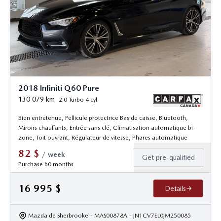
2018 Infiniti Q60 Pure
130 079
km
2.0 Turbo 4 cyl
Bien entretenue, Pellicule protectrice Bas de caisse, Bluetooth,
Miroirs chauffants, Entrée sans clé, Climatisation automatique bi-
zone, Toit ouvrant, Régulateur de vitesse, Phares automatique
82
$
/
week
Get pre-qualified
Purchase 60 months
16 995
$
Details
Mazda de Sherbrooke
- MAS00878A
- JN1CV7EL0JM250085