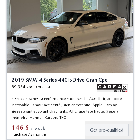
2019 BMW 4 Series 440i xDrive Gran Cpe
89 984
km
3.0L 6 cyl
4 Series 4-Series M Performance Pack, 320 hp/330 lb-ft, Sonorité
incroyable, Jamais accidenté, Bien entretenue, Apple Carplay,
Sièges avant et volant chauffants, Affichage tête haute, Siège à
mémoire, Harman Kardon, TAG
146
$
/
week
Get pre-qualified
Purchase 72 months