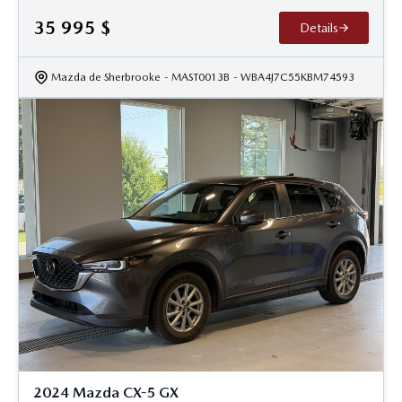
35 995
$
Details
Mazda de Sherbrooke
- MAST0013B
- WBA4J7C55KBM74593
2024 Mazda CX-5 GX