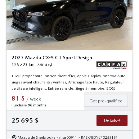
2023 Mazda CX-5 GT Sport Design
126 823
km
2.5L 4 cyl
1 Seul propriétaire, Ancien client d'ici, Apple Carplay, Android Auto,
Sièges avant chauffants/Ventilés, Affichage tête haute, Régulateur
de vitesse intelligent, Entrée sans clé, Siège à mémoire, BOSE
81
$
/
week
Get pre-qualified
Purchase 96 months
25 695
$
Details
Mazda de Sherbrooke
- mas00911
- JM3KFBDY6P0288191