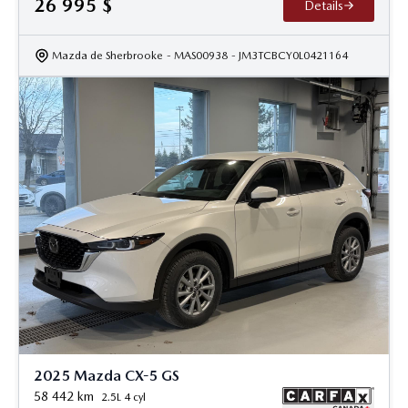
26 995
$
Details
Mazda de Sherbrooke
- MAS00938
- JM3TCBCY0L0421164
2025 Mazda CX-5 GS
58 442
km
2.5L 4 cyl