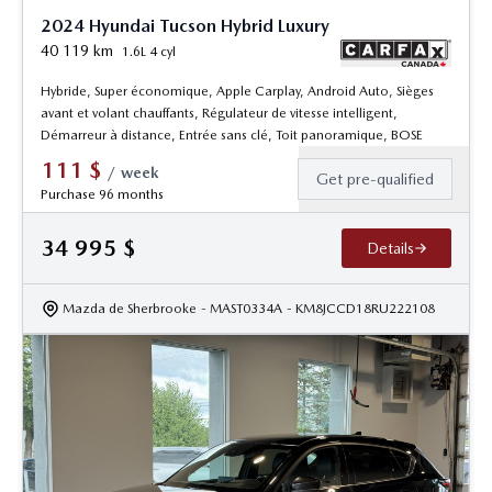
2024 Hyundai Tucson Hybrid Luxury
40 119
km
1.6L 4 cyl
Hybride, Super économique, Apple Carplay, Android Auto, Sièges
avant et volant chauffants, Régulateur de vitesse intelligent,
Démarreur à distance, Entrée sans clé, Toit panoramique, BOSE
111
$
/
week
Get pre-qualified
Purchase 96 months
34 995
$
Details
Mazda de Sherbrooke
- MAST0334A
- KM8JCCD18RU222108