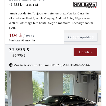
45 938
km
2.5L 4 cyl
Jamais accidenté, Toujours entretenue chez Mazda, Garantie
Kilométrage illimité, Apple Carplay, Android Auto, Sièges avant
ventilés, Affichage tête haute, Siège à mémoire, Recharge sans fil,
BOSE
104
$
/
week
Get pre-qualified
Purchase 96 months
32 995
$
Details
36 995
$
Mazda de Sherbrooke
- mas00902
- JM3KFBDM0S0558442