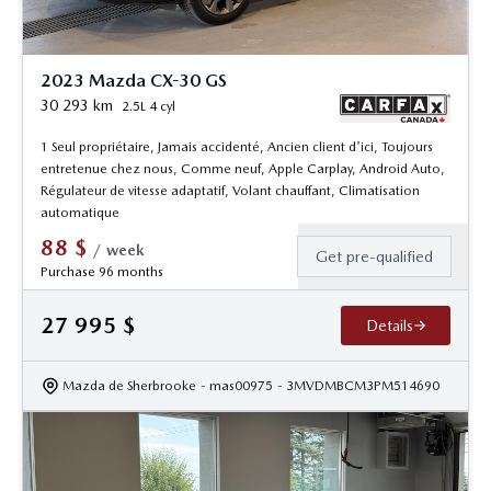
2023 Mazda CX-30 GS
30 293
km
2.5L 4 cyl
1 Seul propriétaire, Jamais accidenté, Ancien client d'ici, Toujours
entretenue chez nous, Comme neuf, Apple Carplay, Android Auto,
Régulateur de vitesse adaptatif, Volant chauffant, Climatisation
automatique
88
$
/
week
Get pre-qualified
Purchase 96 months
27 995
$
Details
Mazda de Sherbrooke
- mas00975
- 3MVDMBCM3PM514690