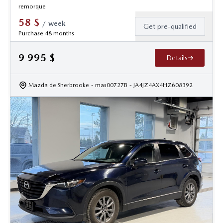
remorque
58
$
/
week
Get pre-qualified
Purchase 48 months
9 995
$
Details
Mazda de Sherbrooke
- mas00727B
- JA4JZ4AX4HZ608392