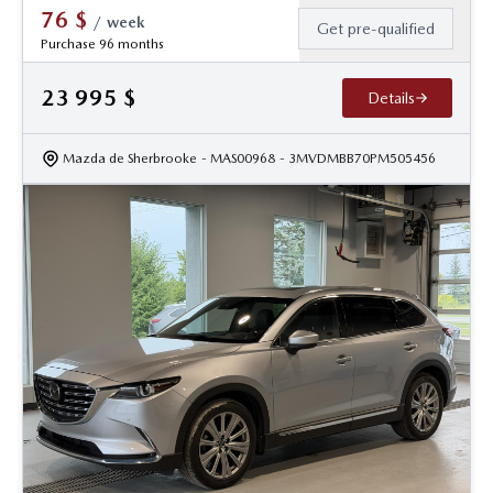
76
$
/
week
Get pre-qualified
Purchase 96 months
23 995
$
Details
Mazda de Sherbrooke
- MAS00968
- 3MVDMBB70PM505456