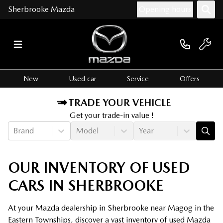
Sherbrooke Mazda
Opening hours
New
Used car
Service
Offers
TRADE YOUR VEHICLE
Get your trade-in value !
Brand
Model
Year
OUR INVENTORY OF USED
CARS IN SHERBROOKE
At your Mazda dealership in Sherbrooke near Magog in the
Eastern Townships, discover a vast inventory of used Mazda