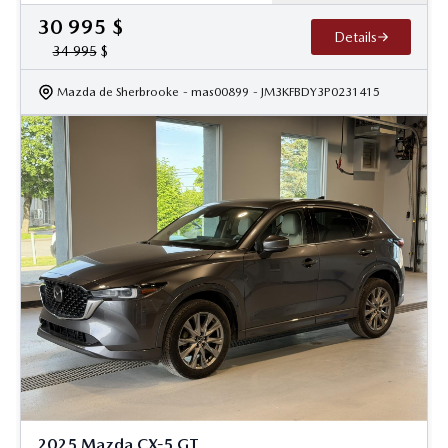
30 995
$
Details
34 995
$
Mazda de Sherbrooke
- mas00899
- JM3KFBDY3P0231415
2025 Mazda CX-5 GT