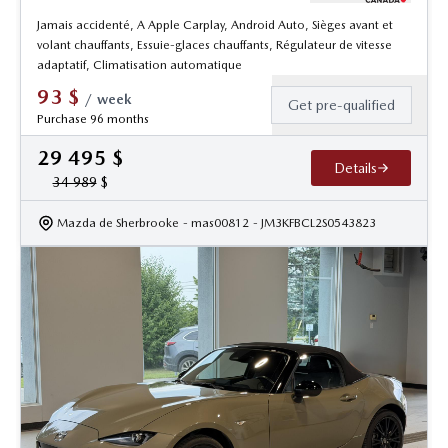
Jamais accidenté, A Apple Carplay, Android Auto, Sièges avant et
volant chauffants, Essuie-glaces chauffants, Régulateur de vitesse
adaptatif, Climatisation automatique
93
$
/
week
Get pre-qualified
Purchase 96 months
29 495
$
Details
34 989
$
Mazda de Sherbrooke
- mas00812
- JM3KFBCL2S0543823