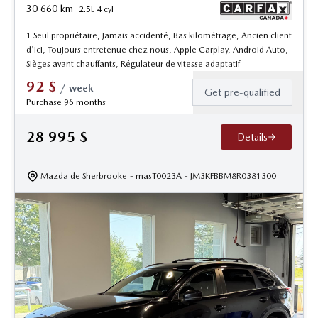
30 660
km
2.5L 4 cyl
1 Seul propriétaire, Jamais accidenté, Bas kilométrage, Ancien client
d'ici, Toujours entretenue chez nous, Apple Carplay, Android Auto,
Sièges avant chauffants, Régulateur de vitesse adaptatif
92
$
/
week
Get pre-qualified
Purchase 96 months
28 995
$
Details
Mazda de Sherbrooke
- masT0023A
- JM3KFBBM8R0381300