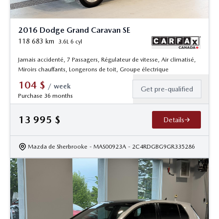
2016 Dodge Grand Caravan SE
118 683
km
3.6L 6 cyl
Jamais accidenté, 7 Passagers, Régulateur de vitesse, Air climatisé,
Miroirs chauffants, Longerons de toit, Groupe électrique
104
$
/
week
Get pre-qualified
Purchase 36 months
13 995
$
Details
Mazda de Sherbrooke
- MAS00923A
- 2C4RDGBG9GR335286