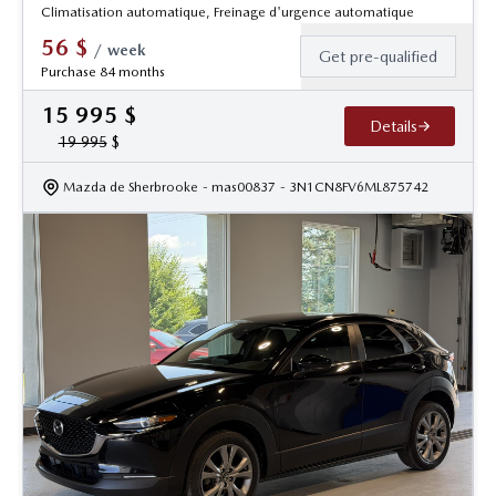
Climatisation automatique, Freinage d'urgence automatique
56
$
/
week
Get pre-qualified
Purchase 84 months
15 995
$
Details
19 995
$
Mazda de Sherbrooke
- mas00837
- 3N1CN8FV6ML875742