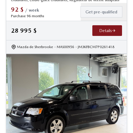
92
$
/
week
Get pre-qualified
Purchase 96 months
28 995
$
Details
Mazda de Sherbrooke
- MAS00956
- JM3KFBCM7P0261418