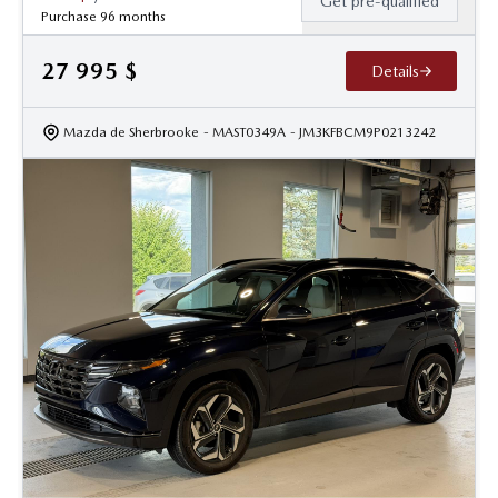
Get pre-qualified
Purchase 96 months
27 995
$
Details
Mazda de Sherbrooke
- MAST0349A
- JM3KFBCM9P0213242