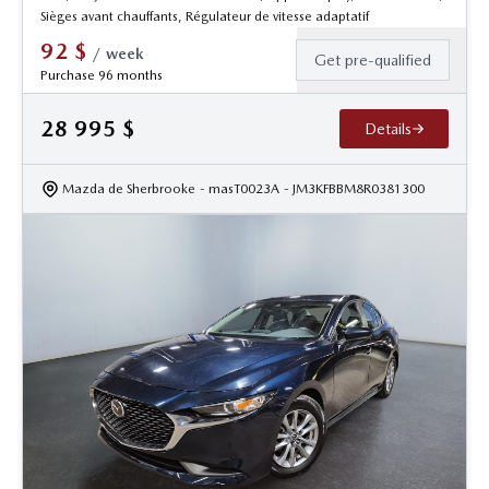
Sièges avant chauffants, Régulateur de vitesse adaptatif
92
$
/
week
Get pre-qualified
Purchase 96 months
28 995
$
Details
Mazda de Sherbrooke
- masT0023A
- JM3KFBBM8R0381300