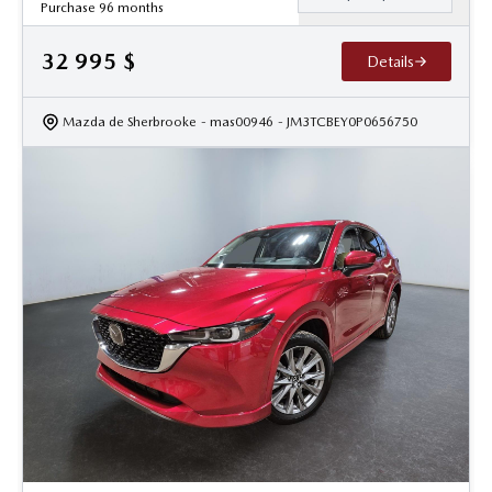
Purchase 96 months
32 995
$
Details
Mazda de Sherbrooke
- mas00946
- JM3TCBEY0P0656750