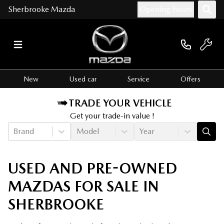
Sherbrooke Mazda
Opening hours
New
Used car
Service
Offers
TRADE YOUR VEHICLE
Get your trade-in value !
Brand
Model
Year
USED AND PRE-OWNED
MAZDAS FOR SALE IN
SHERBROOKE