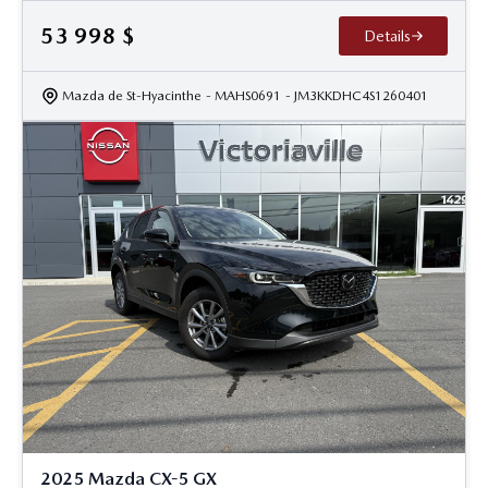
53 998
$
Details
Mazda de St-Hyacinthe
- MAHS0691
- JM3KKDHC4S1260401
2025 Mazda CX-5 GX