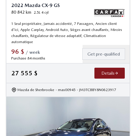
2022 Mazda CX-9 GS
80 842
km
2.5L 4 cyl
1 Seul propriétaire, Jamais accidenté, 7 Passagers, Ancien client
d'ici, Apple Carplay, Android Auto, Sièges avant chauffants, Miroirs
chauffants, Régulateur de vitesse adaptatif, Climatisation
automatique
96
$
/
week
Get pre-qualified
Purchase 84 months
27 555
$
Details
Mazda de Sherbrooke
- mas00945
- JM3TCBBY8N0623917