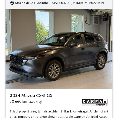
Mazda de St-Hyacinthe
- MAH00320
- JM3KFBCM0P0220449
2024 Mazda CX-5 GX
30 660
km
2.5L 4 cyl
1 Seul propriétaire, Jamais accidenté, Bas kilométrage, Ancien client
d'ici, Toujours entretenue chez nous, Apple Carplay, Android Auto,