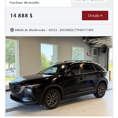
Purchase 48 months
14 888
$
Details
Infiniti de Sherbrooke
- I0153
- JM1DKDC77H0171495