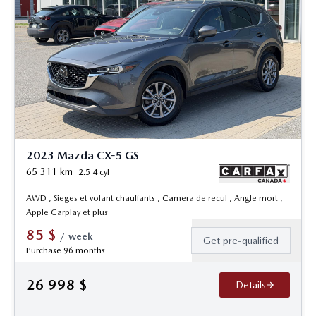
2023 Mazda CX-5 GS
65 311
km
2.5 4 cyl
AWD , Sieges et volant chauffants , Camera de recul , Angle mort ,
Apple Carplay et plus
85
$
/
week
Get pre-qualified
Purchase 96 months
26 998
$
Details