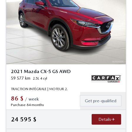
2021 Mazda CX-5 GS AWD
59 577
km
2.5L 4 cyl
TRACTION INTÉGRALE | MOTEUR 2.
86
$
/
week
Get pre-qualified
Purchase 84 months
24 595
$
Details