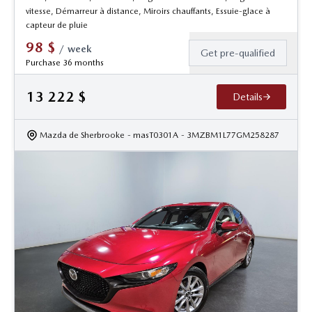
vitesse, Démarreur à distance, Miroirs chauffants, Essuie-glace à
capteur de pluie
98
$
/
week
Get pre-qualified
Purchase 36 months
13 222
$
Details
Mazda de Sherbrooke
- masT0301A
- 3MZBM1L77GM258287