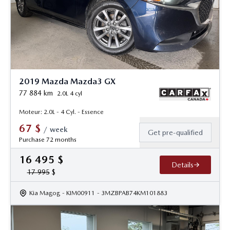
2019 Mazda Mazda3 GX
77 884
km
2.0L 4 cyl
Moteur: 2.0L - 4 Cyl. - Essence
67
$
/
week
Get pre-qualified
Purchase 72 months
16 495
$
Details
17 995
$
Kia Magog
- KIM00911
- 3MZBPAB74KM101883