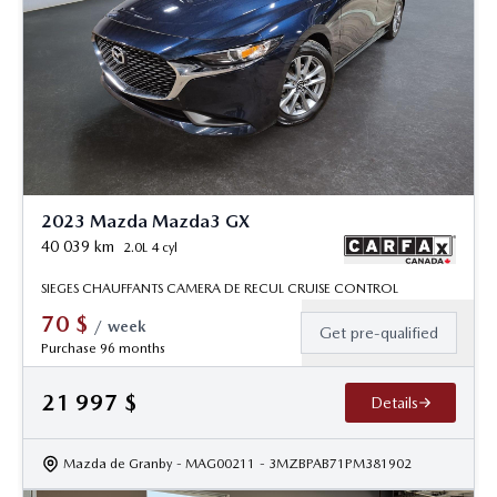
2023 Mazda Mazda3 GX
40 039
km
2.0L 4 cyl
SIEGES CHAUFFANTS CAMERA DE RECUL CRUISE CONTROL
70
$
/
week
Get pre-qualified
Purchase 96 months
21 997
$
Details
Mazda de Granby
- MAG00211
- 3MZBPAB71PM381902