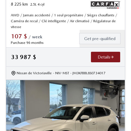
8 225
km
2.5L 4 cyl
AWD / Jamais accidenté / 1 seul propriétaire / Sièges chauffants /
Caméra de recul / Clé intelligente / Air climatisé / Régulateur de
vitesse
107
$
/
week
Get pre-qualified
Purchase 96 months
33 987
$
Details
Nissan de Victoriaville
- NIV-MST
- JM3KFBBL8S0734017