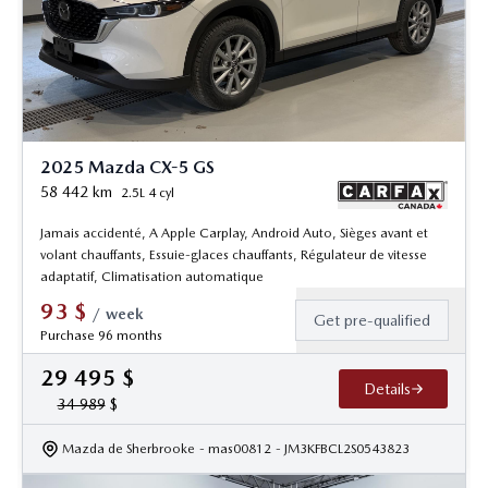
2025 Mazda CX-5 GS
58 442
km
2.5L 4 cyl
Jamais accidenté, A Apple Carplay, Android Auto, Sièges avant et
volant chauffants, Essuie-glaces chauffants, Régulateur de vitesse
adaptatif, Climatisation automatique
93
$
/
week
Get pre-qualified
Purchase 96 months
29 495
$
Details
34 989
$
Mazda de Sherbrooke
- mas00812
- JM3KFBCL2S0543823