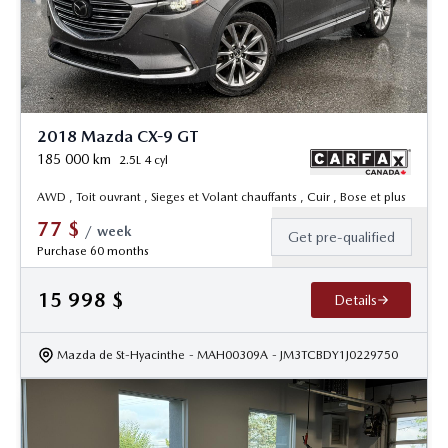
2018 Mazda CX-9 GT
185 000
km
2.5L 4 cyl
AWD , Toit ouvrant , Sieges et Volant chauffants , Cuir , Bose et plus
77
$
/
week
Get pre-qualified
Purchase 60 months
15 998
$
Details
Mazda de St-Hyacinthe
- MAH00309A
- JM3TCBDY1J0229750