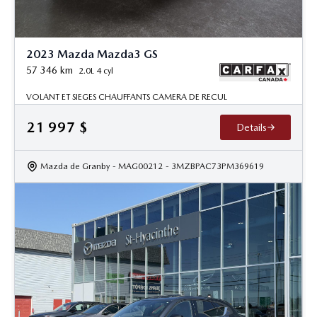
2023 Mazda Mazda3 GS
57 346
km
2.0L 4 cyl
VOLANT ET SIEGES CHAUFFANTS CAMERA DE RECUL
21 997
$
Details
Mazda de Granby
- MAG00212
- 3MZBPAC73PM369619