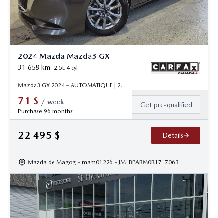
2024 Mazda Mazda3 GX
31 658
km
2.5L 4 cyl
Mazda3 GX 2024 – AUTOMATIQUE | 2.
71
$
/
week
Get pre-qualified
Purchase 96 months
22 495
$
Details
Mazda de Magog
- mam01226
- JM1BPABM0R1717063