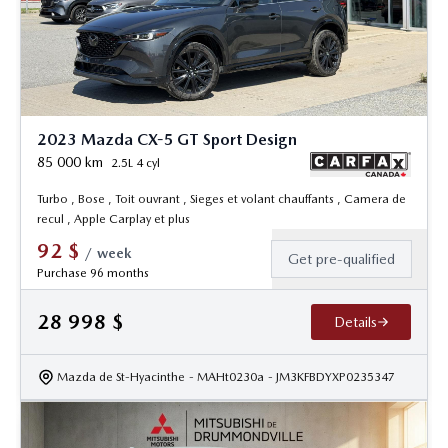
2023 Mazda CX-5 GT Sport Design
85 000
km
2.5L 4 cyl
Turbo , Bose , Toit ouvrant , Sieges et volant chauffants , Camera de
recul , Apple Carplay et plus
92
$
/
week
Get pre-qualified
Purchase 96 months
28 998
$
Details
Mazda de St-Hyacinthe
- MAHt0230a
- JM3KFBDYXP0235347