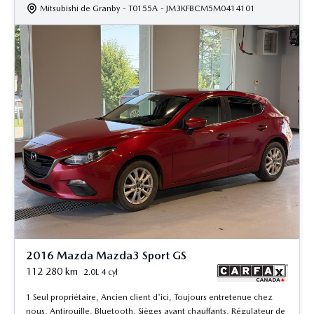
Mitsubishi de Granby
- T0155A
- JM3KFBCM5M0414101
2016 Mazda Mazda3 Sport GS
112 280
km
2.0L 4 cyl
1 Seul propriétaire, Ancien client d'ici, Toujours entretenue chez
nous, Antirouille, Bluetooth, Sièges avant chauffants, Régulateur de