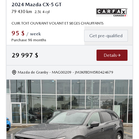
2024 Mazda CX-5 GT
79 430
km
2.5L 4 cyl
CUIR TOIT OUVRANT VOLANT ET SIEGES CHAUFFANTS
95
$
/
week
Get pre-qualified
Purchase 96 months
29 997
$
Details
Mazda de Granby
- MAG00209
- JM3KFBDM5R0424679