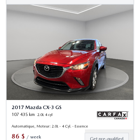
2017 Mazda CX-3 GS
107 435
km
2.0L 4 cyl
Automatique, Moteur: 2.0L - 4 Cyl. - Essence
86
$
/
week
Get pre-qualified