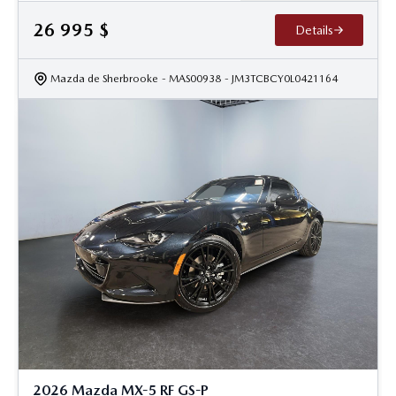
26 995
$
Details
Mazda de Sherbrooke
- MAS00938
- JM3TCBCY0L0421164
2026 Mazda MX-5 RF GS-P