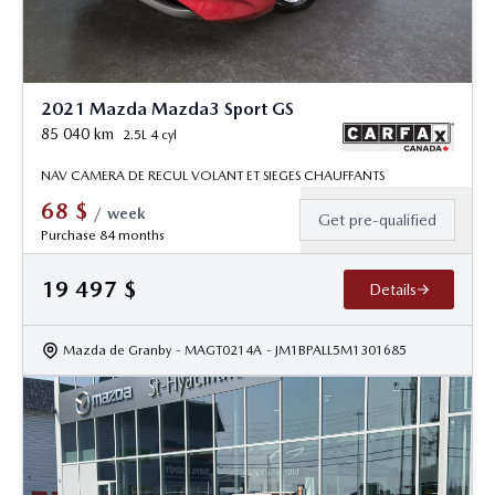
2021 Mazda Mazda3 Sport GS
85 040
km
2.5L 4 cyl
NAV CAMERA DE RECUL VOLANT ET SIEGES CHAUFFANTS
68
$
/
week
Get pre-qualified
Purchase 84 months
19 497
$
Details
Mazda de Granby
- MAGT0214A
- JM1BPALL5M1301685