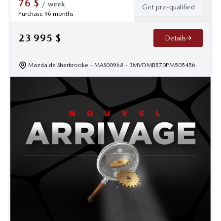
76
$
/
week
Get pre-qualified
Purchase 96 months
23 995
$
Details
Mazda de Sherbrooke
- MAS00968
- 3MVDMBB70PM505456