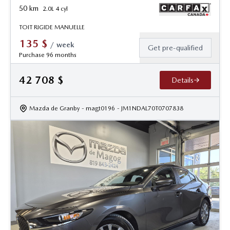
50
km
2.0L 4 cyl
TOIT RIGIDE MANUELLE
135
$
/
week
Get pre-qualified
Purchase 96 months
42 708
$
Details
Mazda de Granby
- magt0196
- JM1NDAL70T0707838