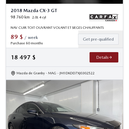
2018 Mazda CX-3 GT
98 760
km
2.0L 4 cyl
NAV CUIR TOIT OUVRANT VOLANT ET SIEGES CHAUFFANTS
89
$
/
week
Get pre-qualified
Purchase 60 months
18 497
$
Details
Mazda de Granby
- MAG
- JM1DKDD7XJ0302522