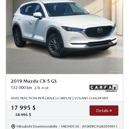
2019 Mazda CX-5 GS
132 000
km
2.5L 4 cyl
AWD TRACTION INTÉGRALE | CARPLAY | VOLANT CHAUFFANT
17 995
$
Details
18 995
$
Mitsubishi Drummondville
- MIDM0130
- JM3KFBCM2K0590911