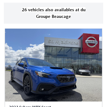
26
vehicle
s
also available
s
at
du
Groupe Beaucage