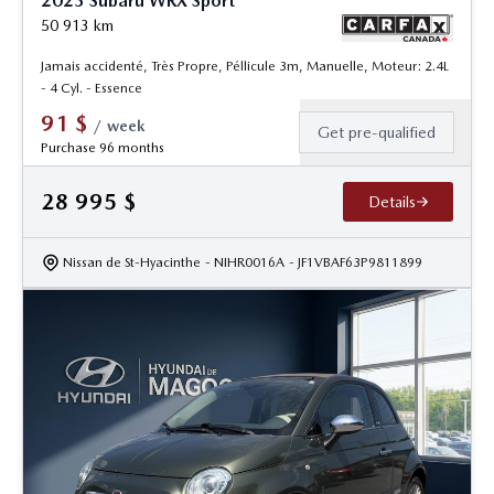
2023 Subaru WRX Sport
50 913
km
Jamais accidenté, Très Propre, Péllicule 3m, Manuelle, Moteur: 2.4L
- 4 Cyl. - Essence
91
$
/
week
Get pre-qualified
Purchase 96 months
28 995
$
Details
Nissan de St-Hyacinthe
- NIHR0016A
- JF1VBAF63P9811899