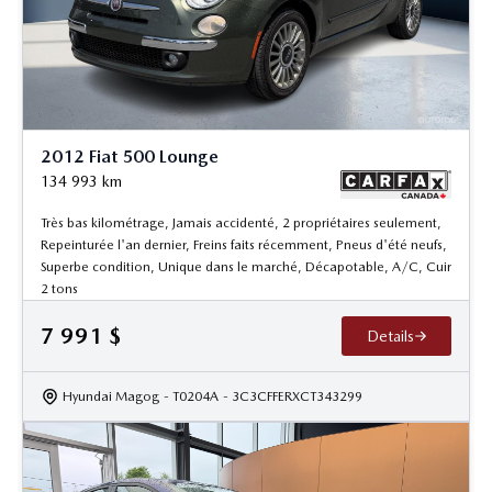
2012 Fiat 500 Lounge
134 993
km
Très bas kilométrage, Jamais accidenté, 2 propriétaires seulement,
Repeinturée l'an dernier, Freins faits récemment, Pneus d'été neufs,
Superbe condition, Unique dans le marché, Décapotable, A/C, Cuir
2 tons
7 991
$
Details
Hyundai Magog
- T0204A
- 3C3CFFERXCT343299