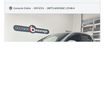
Genesis Estrie
- 00165A
- 3KPF24AD6KE129464
2018 Volkswagen GTI Golf
86 600
km
Manuelle, Moteur: 2.0L - 4 Cyl. - Essence