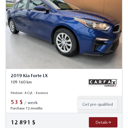
2019 Kia Forte LX
109 160
km
Moteur: 4 Cyl. - Essence
53
$
/
week
Get pre-qualified
Purchase 72 months
12 891
$
Details