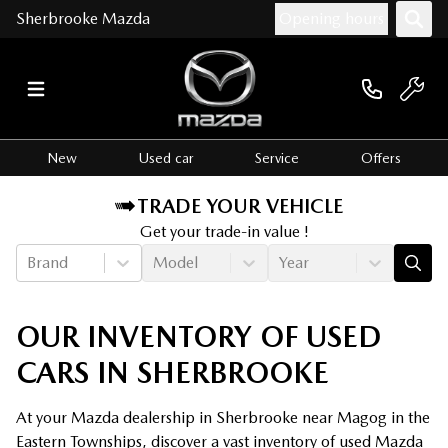
Sherbrooke Mazda
Opening hours
New
Used car
Service
Offers
TRADE YOUR VEHICLE
Get your trade-in value !
Brand
Model
Year
OUR INVENTORY OF USED
CARS IN SHERBROOKE
At your Mazda dealership in Sherbrooke near Magog in the
Eastern Townships, discover a vast inventory of used Mazda