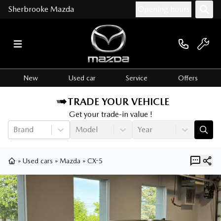
Sherbrooke Mazda
Opening hours
New
Used car
Service
Offers
TRADE YOUR VEHICLE
Get your trade-in value !
Brand
Model
Year
»
Used cars
»
Mazda
»
CX-5
Home