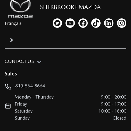
SHERBROOKE MAZDA
Français
Link to our Twitter account
Link to our YouTube channel
Link to our Facebook p
Link to our TikTo
Link to our
Link
CONTACT US
Sales
819-564-8664
Monday
-
Thursday
9:00
-
20:00
Friday
9:00
-
17:00
Saturday
10:00
-
16:00
Sunday
Closed