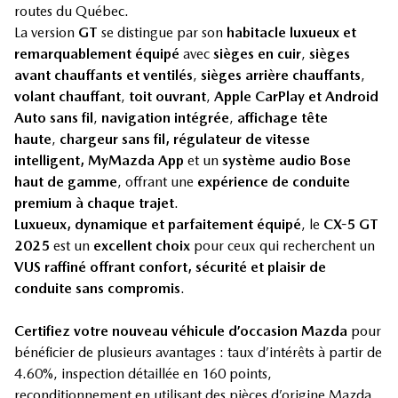
routes du Québec.
La version
GT
se distingue par son
habitacle luxueux et
remarquablement équipé
avec
sièges en cuir
,
sièges
avant chauffants et ventilés
,
sièges arrière chauffants
,
volant chauffant
,
toit ouvrant
,
Apple CarPlay et Android
Auto sans fil
,
navigation intégrée
,
affichage tête
haute
,
chargeur sans fil, régulateur de vitesse
intelligent, MyMazda App
et un
système audio Bose
haut de gamme
, offrant une
expérience de conduite
premium à chaque trajet
.
Luxueux, dynamique et parfaitement équipé
, le
CX-5 GT
2025
est un
excellent choix
pour ceux qui recherchent un
VUS raffiné offrant confort, sécurité et plaisir de
conduite sans compromis
.
Certifiez votre nouveau véhicule d’occasion Mazda
pour
bénéficier de plusieurs avantages : taux d’intérêts à partir de
4.60%, inspection détaillée en 160 points,
reconditionnement en utilisant des pièces d’origine Mazda,