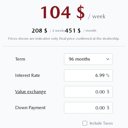
104
$
/
week
208
$
451
$
/
2 weeks
/
month
Prices shown are indicative only. Final price confirmed at the dealership.
Term
Interest Rate
%
Value exchange
$
$
Down Payment
$
Include Taxes