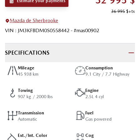
32 995
$
Estimate your payments
36 995
$
+tx
Mazda de Sherbrooke
VIN
:
JM3KFBDM0S0558442
- #
mas00902
SPECIFICATIONS
Mileage
Consumption
45 938 km
9.1 City / 7.7 Highway
Towing
Engine
907 kg / 2000 lbs
2.5L 4 cyl
Transmission
Fuel
Automatic
Gas powered
Ext./Int. Color
Cog