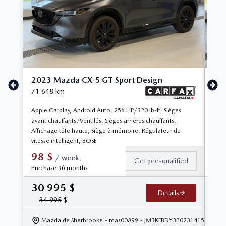
2023 Mazda CX-5 GT Sport Design
20
71 648
km
30 
Apple Carplay, Android Auto, 256 HP/320 lb-ft, Sièges
1 Se
avant chauffants/Ventilés, Sièges arrières chauffants,
Anci
Affichage tête haute, Siège à mémoire, Régulateur de
Carp
vitesse intelligent, BOSE
de v
98
$
9
/
week
Get pre-qualified
Purchase 96 months
Pur
30 995
$
28
Details
34 995
$
Mazda de Sherbrooke
- mas00899
- JM3KFBDY3P0231415