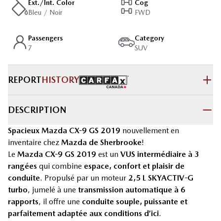
Ext./Int. Color
Cog
Bleu / Noir
FWD
Passengers
Category
7
SUV
REPORT
HISTORY
DESCRIPTION
Spacieux Mazda CX-9 GS 2019
nouvellement en
inventaire chez
Mazda de Sherbrooke
!
Le
Mazda CX-9 GS 2019
est un
VUS intermédiaire à 3
rangées
qui combine
espace, confort et plaisir de
conduite
. Propulsé par un moteur
2,5 L SKYACTIV-G
turbo
, jumelé à une
transmission automatique à 6
rapports
, il offre une
conduite souple, puissante et
parfaitement adaptée aux conditions d’ici
.