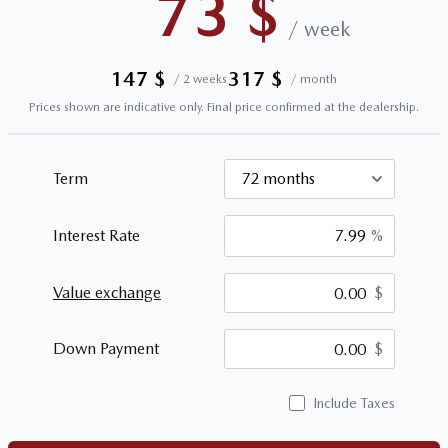
73
$
/
week
147
$
317
$
/
2 weeks
/
month
Prices shown are indicative only. Final price confirmed at the dealership.
Term
Interest Rate
%
Value exchange
$
$
Down Payment
$
Include Taxes