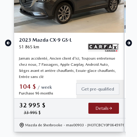
2023 Mazda CX-9 GS-L
20
51 865
km
80 
Jamais accidenté, Ancien client d'ici, Toujours entretenue
1 Se
chez nous, 7 Passagers, Apple Carplay, Android Auto,
clie
Sièges avant et arrière chauffants, Essuie-glace chauffants,
chau
Entrée sans clé
adap
104
$
9
/
week
Get pre-qualified
Purchase 96 months
Pur
32 995
$
27
Details
33 995
$
Mazda de Sherbrooke
- mas00903
- JM3TCBCY0P0645976