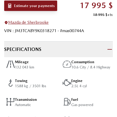
17 995
$
Estimate your payments
18 995
$
+tx
Mazda de Sherbrooke
VIN
:
JM3TCABY9K0318271
- #
mas00744A
SPECIFICATIONS
Mileage
Consumption
132 043 km
10.6 City / 8.4 Highway
Towing
Engine
1588 kg / 3501 lbs
2.5L 4 cyl
Transmission
Fuel
Automatic
Gas powered