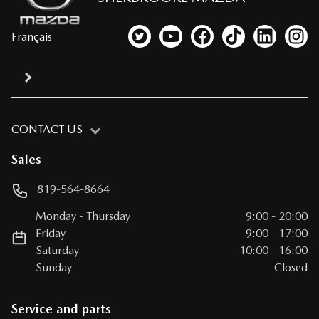
Français
Link to our Twitter account
Link to our YouTube channel
Link to our Facebook p
Link to our TikTo
Link to our
Link
CONTACT US
Sales
819-564-8664
Monday
-
Thursday
9:00
-
20:00
Friday
9:00
-
17:00
Saturday
10:00
-
16:00
Sunday
Closed
Service and parts