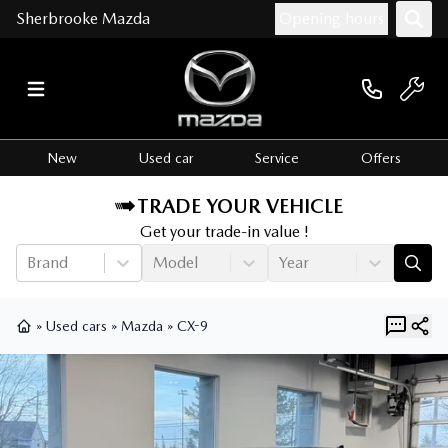
Sherbrooke Mazda
Opening hours
New
Used car
Service
Offers
TRADE YOUR VEHICLE
Get your trade-in value !
Brand
Model
Year
»
Used cars
»
Mazda
»
CX-9
Home