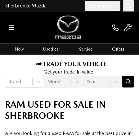
Sherbrooke Mazda
Opening hours
New
Used car
Service
Offers
TRADE YOUR VEHICLE
Get your trade-in value !
Brand
Model
Year
RAM USED FOR SALE IN
SHERBROOKE
Are you looking for a used RAM for sale at the best price in