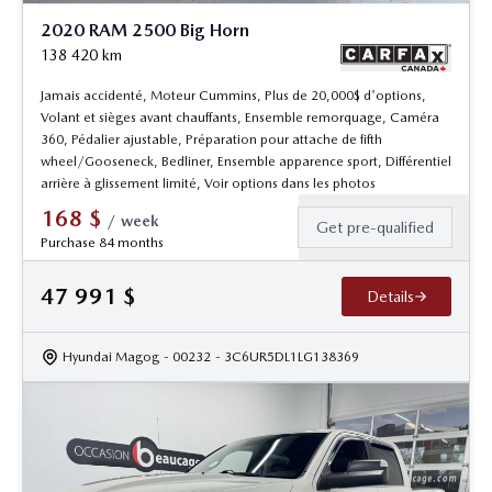
2020 RAM 2500 Big Horn
138 420
km
Jamais accidenté, Moteur Cummins, Plus de 20,000$ d'options,
Volant et sièges avant chauffants, Ensemble remorquage, Caméra
360, Pédalier ajustable, Préparation pour attache de fifth
wheel/Gooseneck, Bedliner, Ensemble apparence sport, Différentiel
arrière à glissement limité, Voir options dans les photos
168
$
/
week
Get pre-qualified
Purchase 84 months
47 991
$
Details
Hyundai Magog
- 00232
- 3C6UR5DL1LG138369