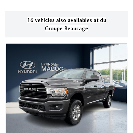
16
vehicle
s
also available
s
at
du
Groupe Beaucage