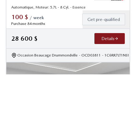
Automatique, Moteur: 5.7L - 8 Cyl. - Essence
100
$
/
week
Get pre-qualified
Purchase 84 months
28 600
$
Details
Occasion Beaucage Drummondville
- OCD03811
- 1C6RR7LT1NS1687