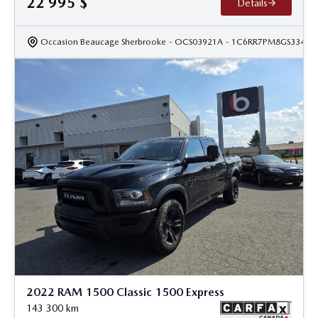
22 995
$
Details
Occasion Beaucage Sherbrooke
- OCS03921A
- 1C6RR7PM8GS33471
2022 RAM 1500 Classic 1500 Express
143 300
km