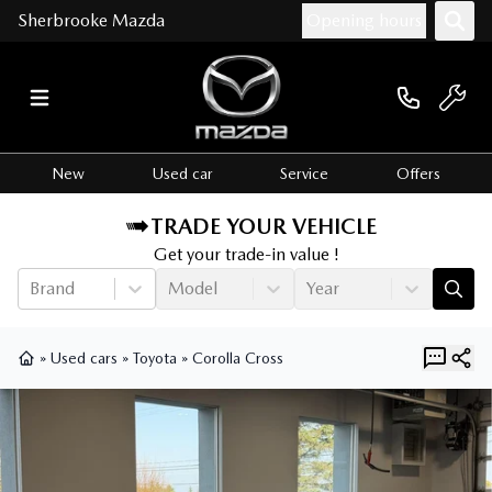
Sherbrooke Mazda
Opening hours
New
Used car
Service
Offers
TRADE YOUR VEHICLE
Get your trade-in value !
Brand
Model
Year
»
Used cars
»
Toyota
»
Corolla Cross
Home