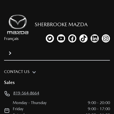
SHERBROOKE MAZDA
Français
Link to our Twitter account
Link to our YouTube channel
Link to our Facebook p
Link to our TikTo
Link to our
Link
CONTACT US
Sales
819-564-8664
Monday
-
Thursday
9:00
-
20:00
Friday
9:00
-
17:00