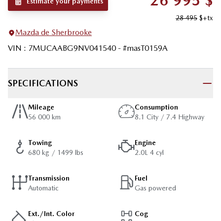
26 995
$
Estimate your payments
28 495
$
+tx
Mazda de Sherbrooke
VIN
:
7MUCAABG9NV041540
- #
masT0159A
SPECIFICATIONS
Mileage
Consumption
56 000 km
8.1 City / 7.4 Highway
Towing
Engine
680 kg / 1499 lbs
2.0L 4 cyl
Transmission
Fuel
Automatic
Gas powered
Ext./Int. Color
Cog