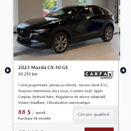
2023 Mazda CX-30 GS
20
30 293
km
30 
1 Seul propriétaire, Jamais accidenté, Ancien client d'ici,
1 Se
Toujours entretenue chez nous, Comme neuf, Apple
Anci
Carplay, Android Auto, Régulateur de vitesse adaptatif,
Carp
Volant chauffant, Climatisation automatique
de v
88
$
9
/
week
Get pre-qualified
Purchase 96 months
Pur