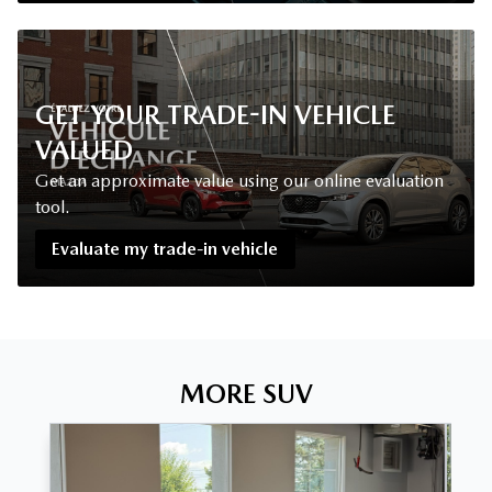
GET YOUR TRADE-IN VEHICLE
VALUED
Get an approximate value using our online evaluation
tool.
Evaluate my trade-in vehicle
MORE SUV