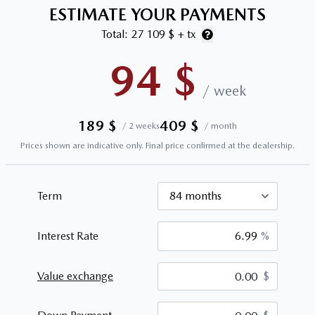
ESTIMATE YOUR PAYMENTS
Total:
27 109 $
+ tx
94
$
/
week
189
$
409
$
/
2 weeks
/
month
Prices shown are indicative only. Final price confirmed at the dealership.
Term
Interest Rate
%
Value exchange
$
$