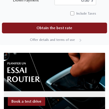
Down Payment
$
Include Taxes
Obtain the best rate
Offer details and terms of use
Book a test drive