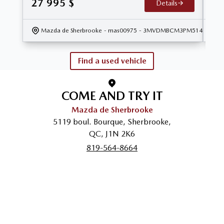
27 995
$
28
Details
Mazda de Sherbrooke
- mas00975
- 3MVDMBCM3PM514690
Find a used vehicle
COME AND TRY IT
Mazda de Sherbrooke
5119 boul. Bourque
,
Sherbrooke
,
QC
,
J1N 2K6
819-564-8664