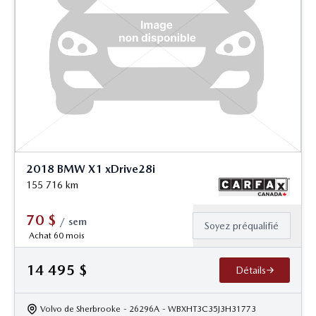
2018 BMW X1 xDrive28i
155 716
km
70
$
/
sem
Soyez préqualifié
Achat 60 mois
14 495
$
Détails
Volvo de Sherbrooke
- 26296A
- WBXHT3C35J3H31773