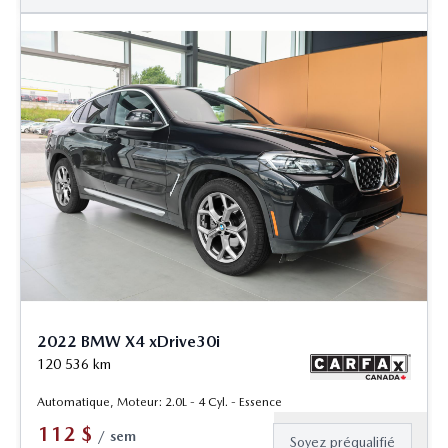
2022 BMW X4 xDrive30i
120 536
km
Automatique, Moteur: 2.0L - 4 Cyl. - Essence
112
$
/
sem
Soyez préqualifié