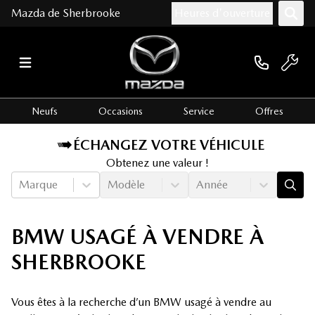
Mazda de Sherbrooke
Heures d'ouverture
Neufs
Occasions
Service
Offres
ÉCHANGEZ VOTRE VÉHICULE
Obtenez une valeur !
Marque
Modèle
Année
BMW USAGÉ À VENDRE À
SHERBROOKE
Vous êtes à la recherche d’un BMW usagé à vendre au