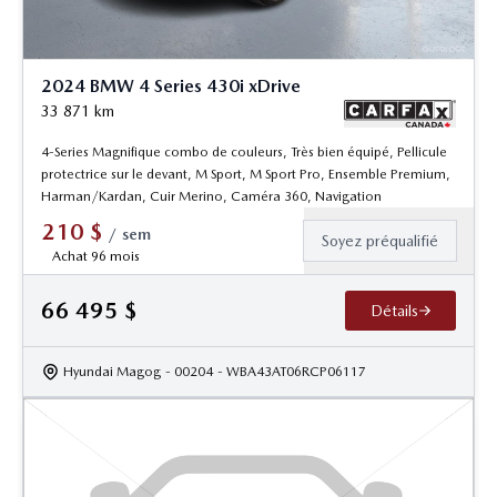
2024 BMW 4 Series 430i xDrive
33 871
km
4-Series Magnifique combo de couleurs, Très bien équipé, Pellicule
protectrice sur le devant, M Sport, M Sport Pro, Ensemble Premium,
Harman/Kardan, Cuir Merino, Caméra 360, Navigation
210
$
/
sem
Soyez préqualifié
Achat 96 mois
66 495
$
Détails
Hyundai Magog
- 00204
- WBA43AT06RCP06117