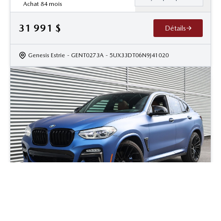
Achat 84 mois
31 991
$
Détails
Genesis Estrie
- GENT0273A
- 5UX33DT06N9J41020
2019 BMW X4 M40i