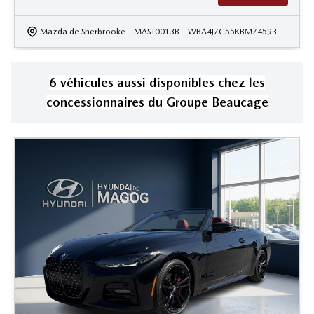
Mazda de Sherbrooke
- MAST0013B
- WBA4J7C55KBM74593
6
véhicule
s
aussi disponible
s
chez les
concessionnaires
du Groupe Beaucage