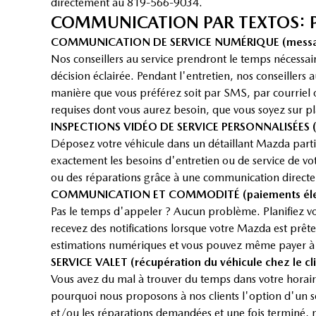
directement au 819-566-9034.
COMMUNICATION PAR TEXTOS: PL
COMMUNICATION DE SERVICE NUMÉRIQUE (messag
Nos conseillers au service prendront le temps nécessa
décision éclairée. Pendant l'entretien, nos conseillers
manière que vous préférez soit par SMS, par courriel ou
requises dont vous aurez besoin, que vous soyez sur p
INSPECTIONS VIDÉO DE SERVICE PERSONNALISÉES (e
Déposez votre véhicule dans un détaillant Mazda partic
exactement les besoins d'entretien ou de service de vot
ou des réparations grâce à une communication directe 
COMMUNICATION ET COMMODITÉ (paiements élect
Pas le temps d'appeler ? Aucun problème. Planifiez vot
recevez des notifications lorsque votre Mazda est prête
estimations numériques et vous pouvez même payer à dis
SERVICE VALET (récupération du véhicule chez le cl
Vous avez du mal à trouver du temps dans votre horaire
pourquoi nous proposons à nos clients l'option d'un ser
et/ou les réparations demandées et une fois terminé, n