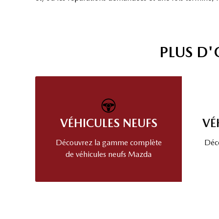
PLUS D
VÉHICULES NEUFS
VÉ
Découvrez la gamme complète
Déco
de véhicules neufs Mazda