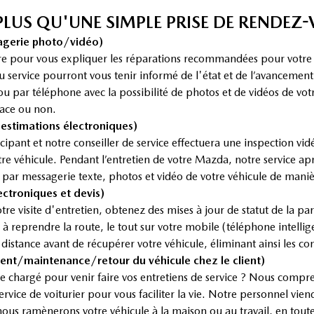
US QU'UNE SIMPLE PRISE DE RENDEZ-V
erie photo/vidéo)
ire pour vous expliquer les réparations recommandées pour votre
 au service pourront vous tenir informé de l'état et de l’avanceme
 par téléphone avec la possibilité de photos et de vidéos de votr
lace ou non.
stimations électroniques)
ipant et notre conseiller de service effectuera une inspection vi
re véhicule. Pendant l’entretien de votre Mazda, notre service apr
par messagerie texte, photos et vidéo de votre véhicule de maniè
roniques et devis)
re visite d'entretien, obtenez des mises à jour de statut de la 
 à reprendre la route, le tout sur votre mobile (téléphone intelli
tance avant de récupérer votre véhicule, éliminant ainsi les con
ient/maintenance/retour du véhicule chez le client)
 chargé pour venir faire vos entretiens de service ? Nous compre
vice de voiturier pour vous faciliter la vie. Notre personnel viend
ous ramènerons votre véhicule à la maison ou au travail, en toute