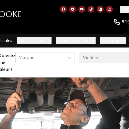
ROOKE
Lien vers notre page facebook
Lien vers notre compte Twitt
Lien vers notre chaîne 
Lien vers notre com
Lien vers notr
Lien vers
81
éciales
Outils d'achat
Service et pièces
À propos
Obtenez
Marque
Modèle
une
aleur !