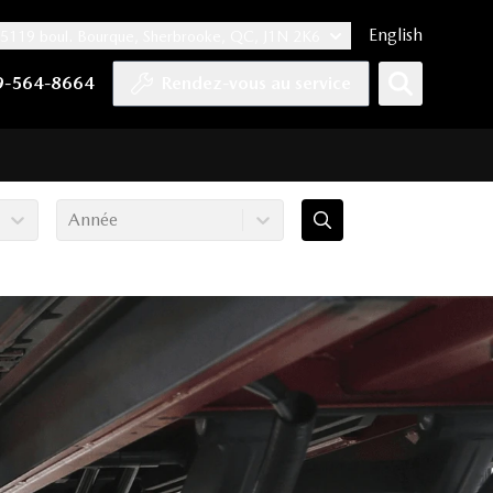
English
5119 boul. Bourque, Sherbrooke, QC, J1N 2K6
er
YouTube
pte Tiktok
e compte LinkedIn
 notre compte Instagram
9-564-8664
Rendez-vous au service
Année