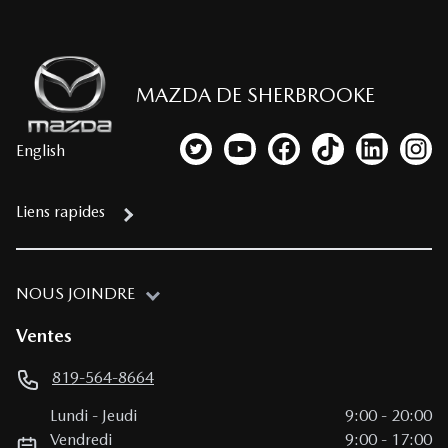
MAZDA DE SHERBROOKE
English
Lien vers notre compte Twitter
Lien vers notre chaîne YouTub
Lien vers notre page fa
Lien vers notre c
Lien vers 
Lien
Liens rapides
NOUS JOINDRE
Ventes
819-564-8664
Lundi
-
Jeudi
9:00
-
20:00
Vendredi
9:00
-
17:00