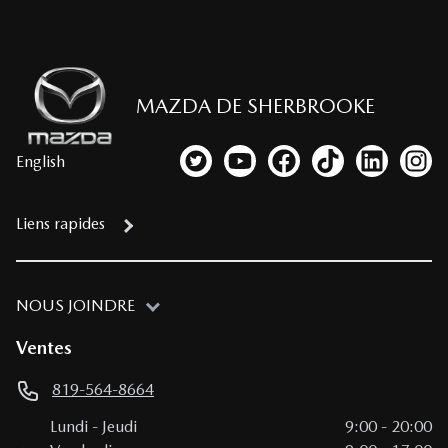
MAZDA DE SHERBROOKE
English
Lien vers notre compte Twitter
Lien vers notre chaîne YouTub
Lien vers notre page fa
Lien vers notre c
Lien vers 
Lien
Liens rapides
NOUS JOINDRE
Ventes
819-564-8664
Lundi
-
Jeudi
9:00
-
20:00