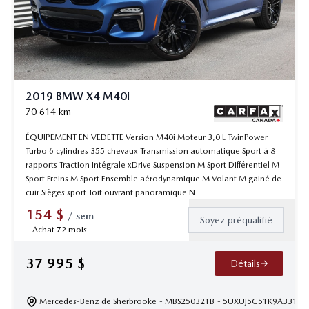
2019 BMW X4 M40i
70 614
km
ÉQUIPEMENT EN VEDETTE Version M40i Moteur 3,0 L TwinPower
Turbo 6 cylindres 355 chevaux Transmission automatique Sport à 8
rapports Traction intégrale xDrive Suspension M Sport Différentiel M
Sport Freins M Sport Ensemble aérodynamique M Volant M gainé de
cuir Sièges sport Toit ouvrant panoramique N
154
$
/
sem
Soyez préqualifié
Achat 72 mois
37 995
$
Détails
Mercedes-Benz de Sherbrooke
- MBS250321B
- 5UXUJ5C51K9A33169