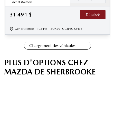
Achat 84 mois
31 491
$
Détails
Genesis Estrie
- T0244B
- 5UX2V1C03L9C88433
Chargement des véhicules
PLUS D'OPTIONS CHEZ
MAZDA DE SHERBROOKE
Véhicules neufs
Véhicules usagés
Service et pièces