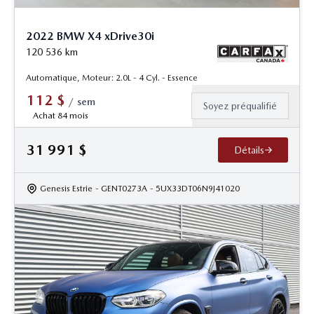
2022 BMW X4 xDrive30i
120 536
km
Automatique, Moteur: 2.0L - 4 Cyl. - Essence
112
$
/
sem
Soyez préqualifié
Achat 84 mois
31 991
$
Détails
Genesis Estrie
- GENT0273A
- 5UX33DT06N9J41020