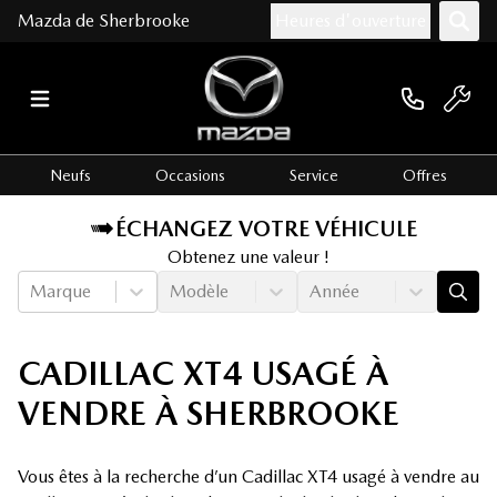
Mazda de Sherbrooke
Heures d'ouverture
Neufs
Occasions
Service
Offres
ÉCHANGEZ VOTRE VÉHICULE
Obtenez une valeur !
Marque
Modèle
Année
CADILLAC XT4 USAGÉ À
VENDRE À SHERBROOKE
Vous êtes à la recherche d’un Cadillac XT4 usagé à vendre au