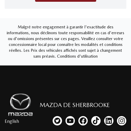
Malgré notre engagement à garantir l'exactitude des
informations, nous déclinons toute responsabilité en cas d'erreurs
ou d'omissions présentes sur ces pages. Veuillez consulter votre
concessionnaire local pour connaître les modalités et conditions
réelles. Les Prix des véhicules affichés sont sujet à changement
sans préavis.
Conditions d'utilisation
MAZDA DE SHERBROOKE
English
Lien vers notre compte Twitter
Lien vers notre chaîne YouTub
Lien vers notre page fa
Lien vers notre c
Lien vers 
Lien