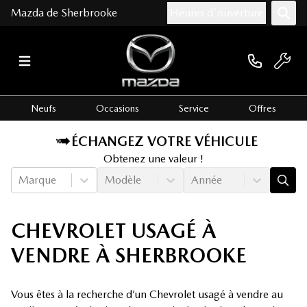
Mazda de Sherbrooke
Heures d'ouverture
Neufs
Occasions
Service
Offres
ÉCHANGEZ VOTRE VÉHICULE
Obtenez une valeur !
Marque
Modèle
Année
CHEVROLET USAGÉ À
VENDRE À SHERBROOKE
Vous êtes à la recherche d’un Chevrolet usagé à vendre au