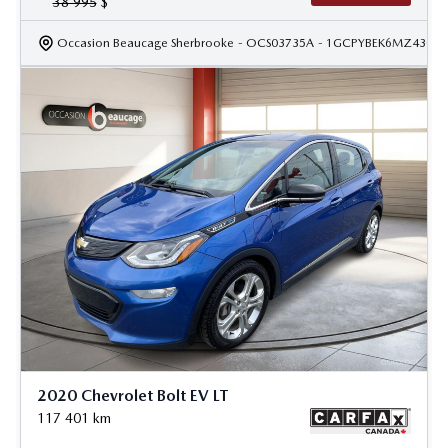
38 995
$
Occasion Beaucage Sherbrooke
- OCS03735A
- 1GCPYBEK6MZ43099
2020 Chevrolet Bolt EV LT
117 401
km