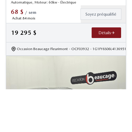
Automatique, Moteur: 60kw - Électrique
68
$
/
sem
Soyez préqualifié
Achat 84 mois
19 295
$
Détails
Occasion Beaucage Fleurimont
- OCF03932
- 1G1FY6S06L4136951