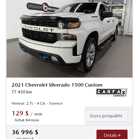
2021 Chevrolet Silverado 1500 Custom
77 450
km
Moteur: 2.7L - 4 Cyl. - Essence
129
$
/
sem
Soyez préqualifié
Achat 84 mois
36 996
$
Détails