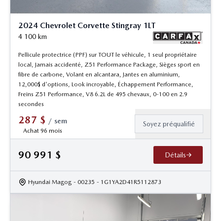
2024 Chevrolet Corvette Stingray 1LT
4 100
km
Pellicule protectrice (PPF) sur TOUT le véhicule, 1 seul propriétaire
local, Jamais accidenté, Z51 Performance Package, Sièges sport en
fibre de carbone, Volant en alcantara, Jantes en aluminium,
12,000$ d'options, Look incroyable, Échappement Performance,
Freins Z51 Performance, V8 6.2L de 495 chevaux, 0-100 en 2.9
secondes
287
$
/
sem
Soyez préqualifié
Achat 96 mois
90 991
$
Détails
Hyundai Magog
- 00235
- 1G1YA2D41R5112873