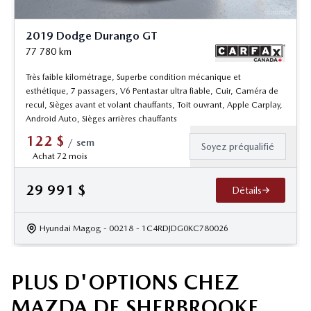
2019 Dodge Durango GT
77 780
km
Très faible kilométrage, Superbe condition mécanique et
esthétique, 7 passagers, V6 Pentastar ultra fiable, Cuir, Caméra de
recul, Sièges avant et volant chauffants, Toit ouvrant, Apple Carplay,
Android Auto, Sièges arrières chauffants
122
$
/
sem
Soyez préqualifié
Achat 72 mois
29 991
$
Détails
Hyundai Magog
- 00218
- 1C4RDJDG0KC780026
PLUS D'OPTIONS CHEZ
MAZDA DE SHERBROOKE