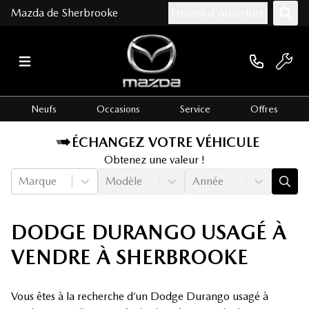
Mazda de Sherbrooke
Heures d'ouverture
Neufs
Occasions
Service
Offres
ÉCHANGEZ VOTRE VÉHICULE
Obtenez une valeur !
Marque
Modèle
Année
DODGE DURANGO USAGÉ À
VENDRE À SHERBROOKE
Vous êtes à la recherche d’un Dodge Durango usagé à