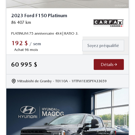
2023 Ford F150 Platinum
86 407
km
PLATINUM 75 anniversaire 4X4 | RATIO 3.
192
$
/
sem
Soyez préqualifié
Achat 96 mois
60 995
$
Détails
Mitsubishi de Granby
- T0110A
- 1FTFW1E85PFA33659