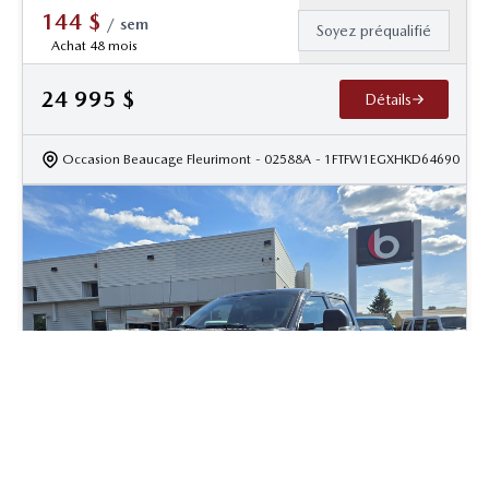
144
$
/
sem
Soyez préqualifié
Achat 48 mois
24 995
$
Détails
Occasion Beaucage Fleurimont
- 02588A
- 1FTFW1EGXHKD64690