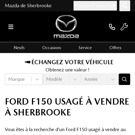
Mazda de Sherbrooke
Heures d'ouverture
Neufs
Occasions
Service
Offres
ÉCHANGEZ VOTRE VÉHICULE
Obtenez une valeur !
Marque
Modèle
Année
FORD F150 USAGÉ À VENDRE
À SHERBROOKE
Vous êtes à la recherche d’un Ford F150 usagé à vendre au