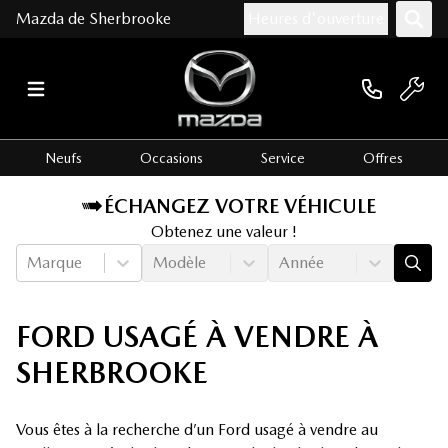
Mazda de Sherbrooke
Heures d'ouverture
Neufs
Occasions
Service
Offres
ÉCHANGEZ VOTRE VÉHICULE
Obtenez une valeur !
Marque
Modèle
Année
FORD USAGÉ À VENDRE À
SHERBROOKE
Vous êtes à la recherche d’un Ford usagé à vendre au