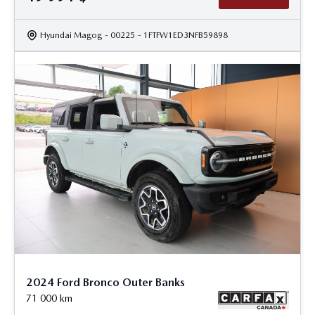
Hyundai Magog
- 00225
- 1FTFW1ED3NFB59898
2024 Ford Bronco Outer Banks
71 000
km