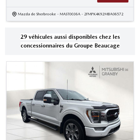
Mazda de Sherbrooke
- MAST0036A
- 2FMPK4K92MBA06572
29
véhicule
s
aussi disponible
s
chez les
concessionnaires
du Groupe Beaucage