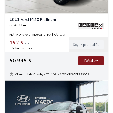
2023 Ford F150 Platinum
86 407
km
PLATINUM 75 anniversaire 4X4 | RATIO 3.
192
$
/
sem
Soyez préqualifié
Achat 96 mois
60 995
$
Détails
Mitsubishi de Granby
- T0110A
- 1FTFW1E85PFA33659