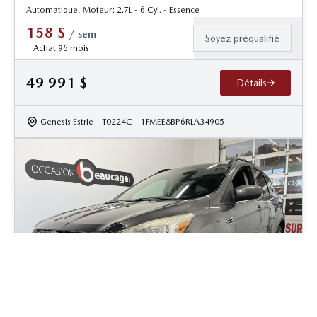
Automatique, Moteur: 2.7L - 6 Cyl. - Essence
158
$
/
sem
Soyez préqualifié
Achat 96 mois
49 991
$
Détails
Genesis Estrie
- T0224C
- 1FMEE8BP6RLA34905