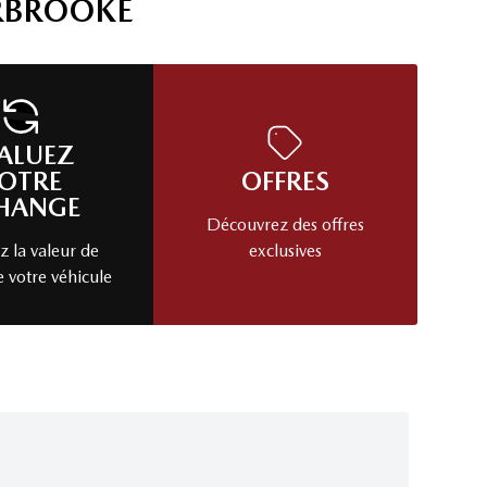
RBROOKE
ALUEZ
OTRE
OFFRES
HANGE
Découvrez des offres
 la valeur de
exclusives
e votre véhicule