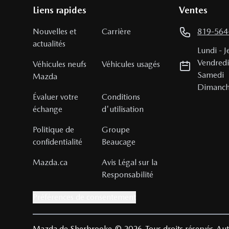
Liens rapides
Ventes
Nouvelles et
Carrière
819-564
actualités
Lundi
-
J
Vendred
Véhicules neufs
Véhicules usagés
Samedi
Mazda
Dimanc
Évaluer votre
Conditions
échange
d'utilisation
Politique de
Groupe
confidentialité
Beaucage
Mazda.ca
Avis Légal sur la
Responsabilité
Préférences de consentement
Mazda de Sherbrooke
© 2026
Tous droits réservés
Aut