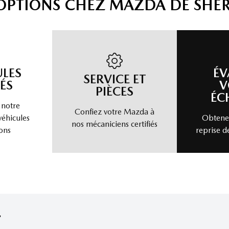
'OPTIONS CHEZ MAZDA DE SHE
ULES
ÉV
SERVICE ET
ÉS
V
PIÈCES
ÉC
 notre
Confiez votre Mazda à
véhicules
Obtenez
nos mécaniciens certifiés
ons
reprise d