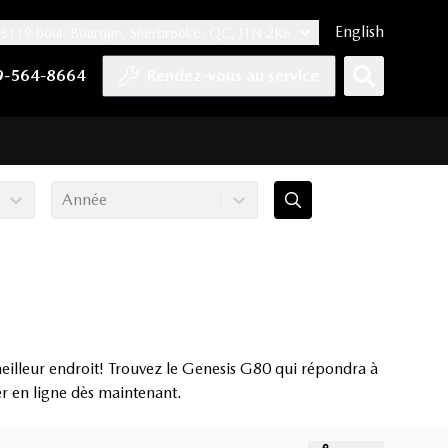
English
5119 boul. Bourque, Sherbrooke, QC, J1N 2K6
er
YouTube
pte Tiktok
e compte LinkedIn
 notre compte Instagram
9-564-8664
Rendez-vous au service
Année
eilleur endroit! Trouvez le Genesis G80 qui répondra à
er en ligne dès maintenant.