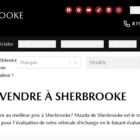
ROOKE
Lien vers notre page facebook
Lien vers notre compte Twitt
Lien vers notre chaîne 
Lien vers notre com
Lien vers notr
Lien vers
81
éciales
Outils d'achat
Service et pièces
À propos
Obtenez
Marque
Modèle
une
aleur !
À VENDRE À SHERBROOKE
dre au meilleur prix à Sherbrooke? Mazda de Sherbrooke est le m
x pour l'évaluation de votre véhicule d’échange en le faisant évalu