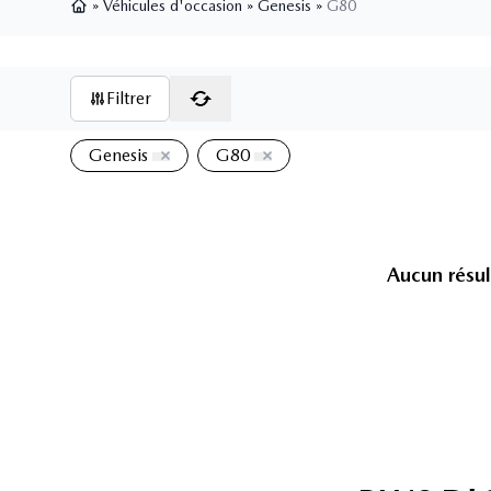
»
Véhicules d'occasion
»
Genesis
»
G80
Page d'accueil
Filtrer
Genesis
G80
Aucun résul