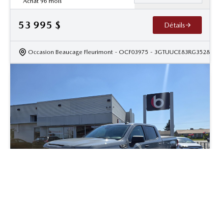
Achat 96 mois
53 995
$
Détails
Occasion Beaucage Fleurimont
- OCF03975
- 3GTUUCE83RG352827