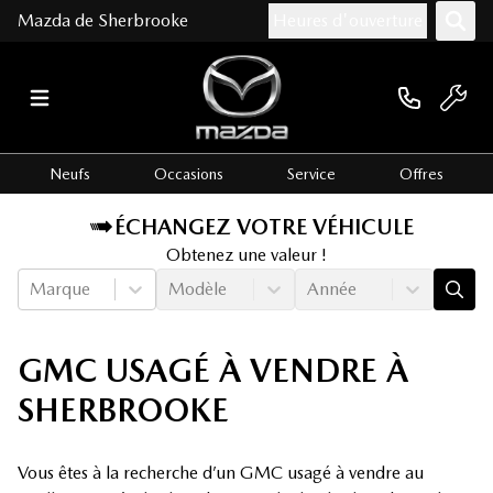
Mazda de Sherbrooke
Heures d'ouverture
Neufs
Occasions
Service
Offres
ÉCHANGEZ VOTRE VÉHICULE
Obtenez une valeur !
Marque
Modèle
Année
GMC USAGÉ À VENDRE À
SHERBROOKE
Vous êtes à la recherche d’un GMC usagé à vendre au