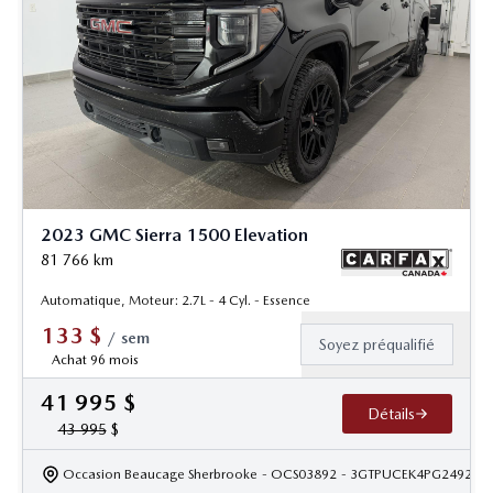
2023 GMC Sierra 1500 Elevation
81 766
km
Automatique, Moteur: 2.7L - 4 Cyl. - Essence
133
$
/
sem
Soyez préqualifié
Achat 96 mois
41 995
$
Détails
43 995
$
Occasion Beaucage Sherbrooke
- OCS03892
- 3GTPUCEK4PG249275