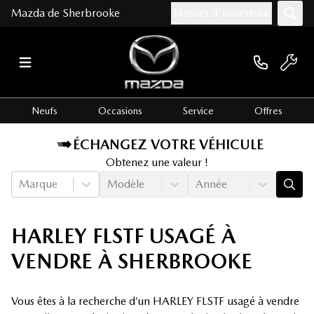
Mazda de Sherbrooke
Heures d'ouverture
Neufs
Occasions
Service
Offres
ÉCHANGEZ VOTRE VÉHICULE
Obtenez une valeur !
Marque
Modèle
Année
HARLEY FLSTF USAGÉ À
VENDRE À SHERBROOKE
Vous êtes à la recherche d’un HARLEY FLSTF usagé à vendre