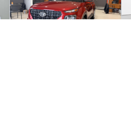
2024 Hyundai Venue Preferred
20
35 848
km
51
TRANSMISSION AUTOMATIQUE | TRACTION AVANT | MOTEUR
Au
1.
88
$
5
/
sem
é
Soyez préqualifié
Achat 96 mois
Ac
1
27 996
$
Détails
8K23AG0MU113330
Occasion Beaucage Granby
- OCG03864
- KMHRC8A31RU306079