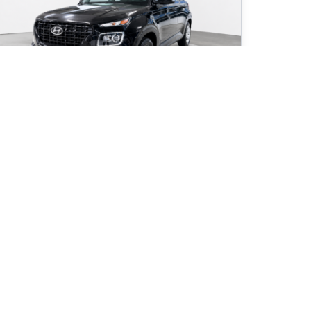
22 Hyundai Venue Essential
 020
km
tomatique, Moteur: 1.6L - 4 Cyl. - Essence
9
$
/
sem
Soyez préqualifié
hat 84 mois
6 888
$
Détails
16 999
$
Infiniti de Sherbrooke
- 00440
- KMHRB8A39NU161449