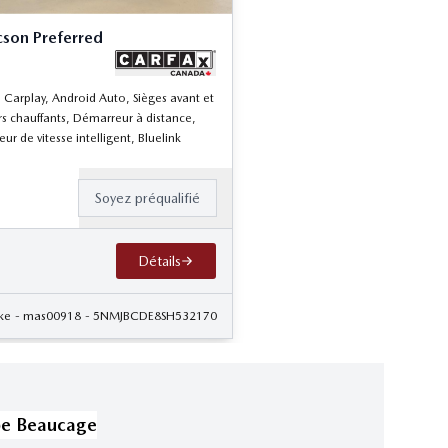
son Preferred
 Carplay, Android Auto, Sièges avant et
rs chauffants, Démarreur à distance,
ur de vitesse intelligent, Bluelink
Soyez préqualifié
Détails
ke
- mas00918
- 5NMJBCDE8SH532170
pe Beaucage