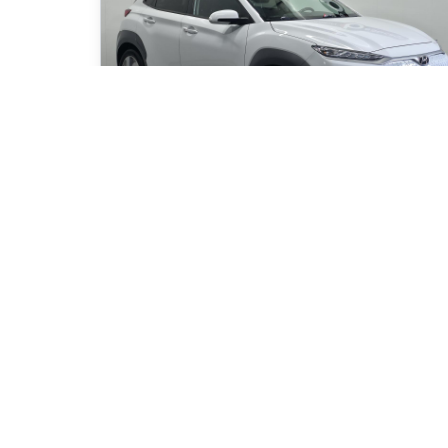
2021 Hyundai Kona EV Preferred
117 044
km
FINI L'ESSENCE / CAMÉRA DE RECUL / BLUETOOTH
70
$
/
sem
Soyez préqualifi
Achat 84 mois
19 995
$
Détails
Occasion Beaucage Drummondville
- OCD03495
- KM