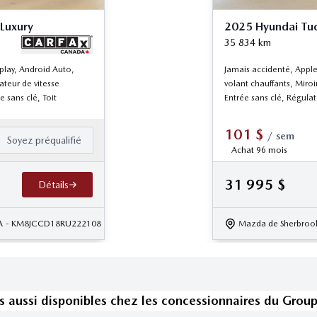
Luxury
2025 Hyundai Tuc
35 834
km
play, Android Auto,
Jamais accidenté, Apple
ateur de vitesse
volant chauffants, Miroi
e sans clé, Toit
Entrée sans clé, Régulate
101
$
/
sem
Soyez préqualifié
Achat 96 mois
31 995
$
Détails
A
- KM8JCCD18RU222108
Mazda de Sherbroo
s
aussi disponible
s
chez les concessionnaires
du Grou