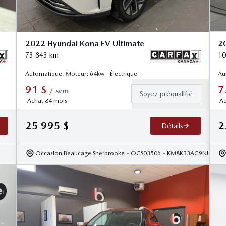
2022 Hyundai Kona EV Ultimate
20
73 843
km
10
Automatique, Moteur: 64kw - Électrique
Au
91
$
7
/
sem
Soyez préqualifié
Achat 84 mois
Ac
25 995
$
2
Détails
Occasion Beaucage Sherbrooke
- OCS03506
- KM8K33AG9NU1414