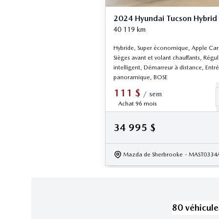
2024 Hyundai Tucson Hybrid 
40 119
km
Hybride, Super économique, Apple Car
Sièges avant et volant chauffants, Régul
intelligent, Démarreur à distance, Entré
panoramique, BOSE
111
$
/
sem
Achat 96 mois
34 995
$
Mazda de Sherbrooke
- MAST0334
80
véhicule