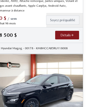
cidenté, AWD, Attache remorque, Jantes uniques, Volant et
èges avant chauffants, Apple Carplya, Android Auto,
marreur à distance
0
$
/
sem
Soyez préqualifié
hat 96 mois
8 500
$
Détails
Hyundai Magog
- 00178
- KM8HCCAB5RU118008