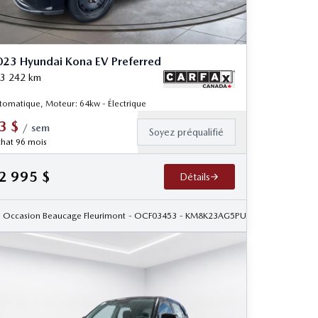
23 Hyundai Kona EV Preferred
3 242
km
tomatique, Moteur: 64kw - Électrique
3
$
/
sem
Soyez préqualifié
hat 96 mois
2 995
$
Détails
50
Occasion Beaucage Fleurimont
- OCF03453
- KM8K23AG5PU182731