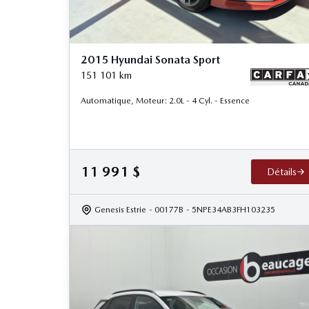
2015 Hyundai Sonata Sport
151 101
km
Automatique, Moteur: 2.0L - 4 Cyl. - Essence
11 991
$
Détails
Genesis Estrie
- 00177B
- 5NPE34AB3FH103235