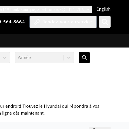
English
5119 boul. Bourque, Sherbrooke, QC, J1N 2K6
er
YouTube
pte Tiktok
e compte LinkedIn
 notre compte Instagram
9-564-8664
Rendez-vous au service
Année
ur endroit! Trouvez le Hyundai qui répondra à vos
en ligne dès maintenant.