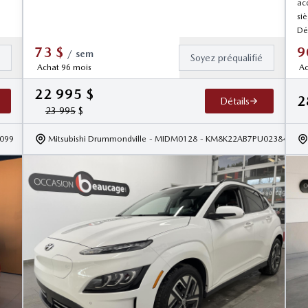
ac
si
Dé
73
$
9
/
sem
é
Soyez préqualifié
Achat 96 mois
Ac
22 995
$
2
Détails
23 995
$
099
Mitsubishi Drummondville
- MIDM0128
- KM8K22AB7PU023840