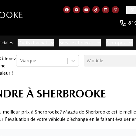
ROOKE
Lien vers notre page facebook
Lien vers notre compte Twitt
Lien vers notre chaîne 
Lien vers notre com
Lien vers notr
Lien vers
81
éciales
Outils d'achat
Service et pièces
À propos
Obtenez
Marque
Modèle
une
aleur !
NDRE À SHERBROOKE
u meilleur prix à Sherbrooke? Mazda de Sherbrooke est le meille
ur l'évaluation de votre véhicule d’échange en le faisant évaluer 