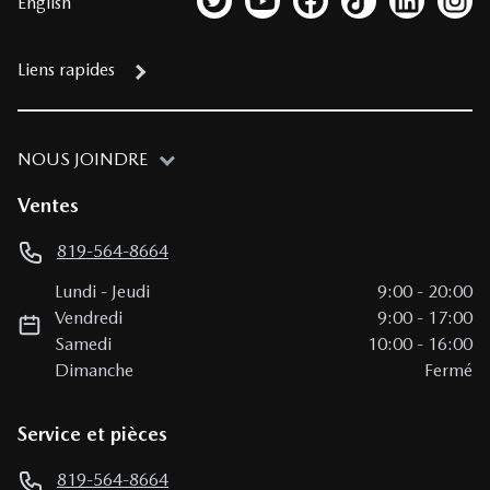
English
Lien vers notre compte Twitter
Lien vers notre chaîne YouTub
Lien vers notre page fa
Lien vers notre c
Lien vers 
Lien
Liens rapides
NOUS JOINDRE
Ventes
819-564-8664
Lundi
-
Jeudi
9:00
-
20:00
Vendredi
9:00
-
17:00
Samedi
10:00
-
16:00
Dimanche
Fermé
Service et pièces
819-564-8664