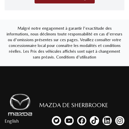
Malgré notre engagement à garantir l'exactitude des
informations, nous déclinons toute responsabilité en cas d'erreurs
ou d'omissions présentes sur ces pages. Veuillez consulter votre
concessionnaire local pour connaître les modalités et conditions
réelles. Les Prix des véhicules affichés sont sujet à changement
sans préavis.
Conditions d'utilisation
MAZDA DE SHERBROOKE
English
Lien vers notre compte Twitter
Lien vers notre chaîne YouTub
Lien vers notre page fa
Lien vers notre c
Lien vers 
Lien