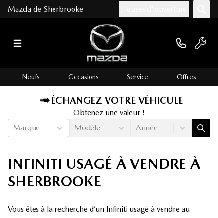
Mazda de Sherbrooke
Heures d'ouverture
Neufs
Occasions
Service
Offres
ÉCHANGEZ VOTRE VÉHICULE
Obtenez une valeur !
Marque
Modèle
Année
INFINITI USAGÉ À VENDRE À
SHERBROOKE
Vous êtes à la recherche d’un Infiniti usagé à vendre au