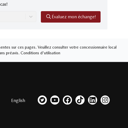
cas!
Évaluez mon échange!
entes sur ces pages. Veuillez consulter votre concessionnaire local
ans préavis.
Conditions d'utilisation
English
Lien vers notre compte Twitter
Lien vers notre chaîne YouTube
Lien vers notre page facebook
Lien vers notre compte T
Lien vers notre c
Lien vers n