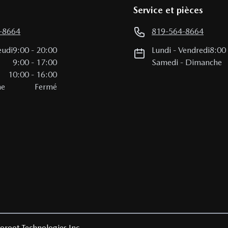
Service et pièces
-8664
819-564-8664
eudi
9:00
-
20:00
Lundi
-
Vendredi
8:00
i
9:00
-
17:00
Samedi
-
Dimanche
10:00
-
16:00
he
Fermé
oroot Technologies Inc.