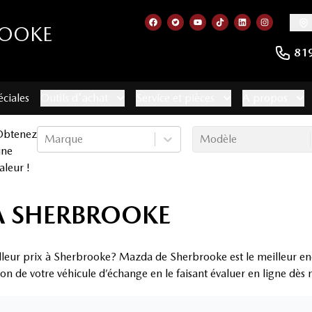
ROOKE
Lien vers notre page facebook
Lien vers notre compte Twitt
Lien vers notre chaîne 
Lien vers notre com
Lien vers notr
Lien vers
81
éciales
Outils d'achat
Service et pièces
À propos
Obtenez
Marque
Modèle
une
aleur !
 À SHERBROOKE
lleur prix à Sherbrooke? Mazda de Sherbrooke est le meilleur end
ion de votre véhicule d’échange en le faisant évaluer en ligne dès