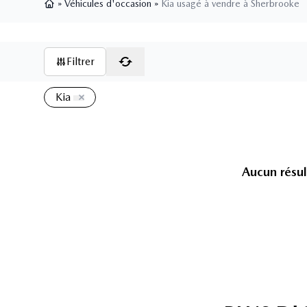
»
Véhicules d'occasion
»
Kia usagé à vendre à Sherbrooke
Page d'accueil
Filtrer
Kia
Aucun résul