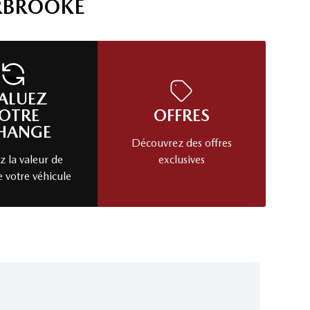
RBROOKE
ALUEZ
OTRE
OFFRES
HANGE
Découvrez des offres
 la valeur de
exclusives
e votre véhicule