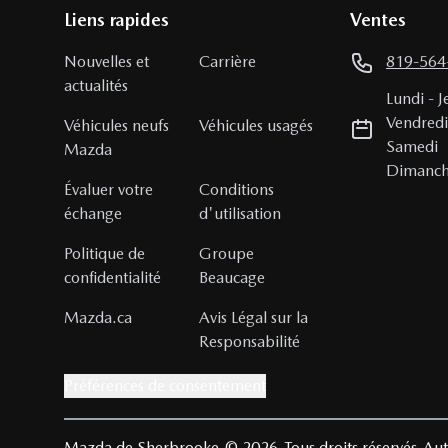
Liens rapides
Ventes
Nouvelles et
Carrière
819-564
actualités
Lundi
-
J
Vendred
Véhicules neufs
Véhicules usagés
Samedi
Mazda
Dimanc
Évaluer votre
Conditions
échange
d'utilisation
Politique de
Groupe
confidentialité
Beaucage
Mazda.ca
Avis Légal sur la
Responsabilité
Préférences de consentement
Mazda de Sherbrooke
© 2026
Tous droits réservés
Aut