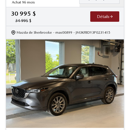
Achat 96 mois
30 995
$
Détails
34 995
$
Mazda de Sherbrooke
- mas00899
- JM3KFBDY3P0231415