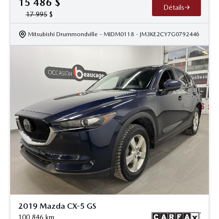
15 486
$
Détails
17 995
$
Mitsubishi Drummondville
- MIDM0118
- JM3KE2CY7G0792446
2019 Mazda CX-5 GS
100 846
km