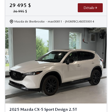
29 495
$
Détails
36 995
$
Mazda de Sherbrooke
- mas00811
- JM3KFBCL4S0550014
2025 Mazda CX-5 Sport Design 2.5T