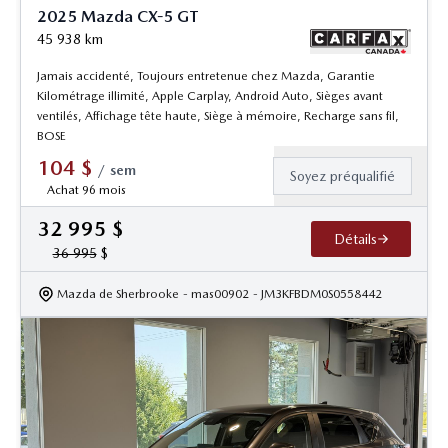
2025 Mazda CX-5 GT
45 938
km
Jamais accidenté, Toujours entretenue chez Mazda, Garantie
Kilométrage illimité, Apple Carplay, Android Auto, Sièges avant
ventilés, Affichage tête haute, Siège à mémoire, Recharge sans fil,
BOSE
104
$
/
sem
Soyez préqualifié
Achat 96 mois
32 995
$
Détails
36 995
$
Mazda de Sherbrooke
- mas00902
- JM3KFBDM0S0558442