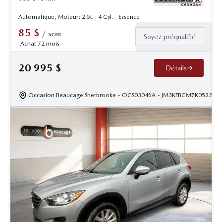
Automatique, Moteur: 2.5L - 4 Cyl. - Essence
85
$
/
sem
Soyez préqualifié
Achat 72 mois
20 995
$
Détails
Occasion Beaucage Sherbrooke
- OCS03046A
- JM3KFBCM7K052213