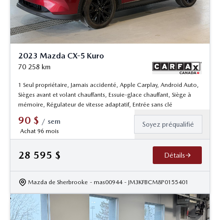
2023 Mazda CX-5 Kuro
70 258
km
1 Seul propriétaire, Jamais accidenté, Apple Carplay, Android Auto,
Sièges avant et volant chauffants, Essuie-glace chauffant, Siège à
mémoire, Régulateur de vitesse adaptatif, Entrée sans clé
90
$
/
sem
Soyez préqualifié
Achat 96 mois
28 595
$
Détails
Mazda de Sherbrooke
- mas00944
- JM3KFBCM8P0155401