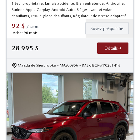
1 Seul propriétaire, Jamais accidenté, Bien entretenue, Antirouille,
Buriner, Apple Carplay, Android Auto, Sièges avant et volant
chauffants, Essuie-glace chauffants, Régulateur de vitesse adaptatif
92
$
/
sem
Soyez préqualifié
Achat 96 mois
28 995
$
Détails
Mazda de Sherbrooke
- MAS00956
- JM3KFBCM7P0261418