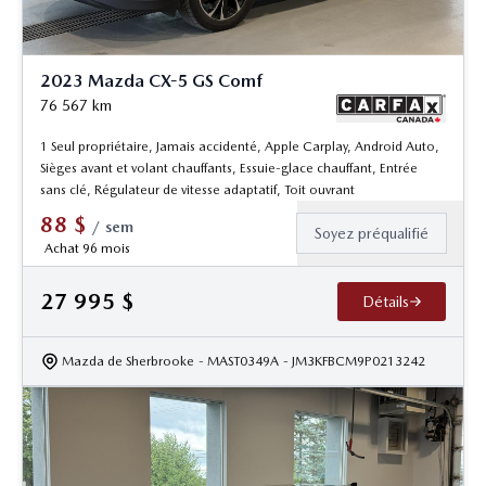
2023 Mazda CX-5 GS Comf
76 567
km
1 Seul propriétaire, Jamais accidenté, Apple Carplay, Android Auto,
Sièges avant et volant chauffants, Essuie-glace chauffant, Entrée
sans clé, Régulateur de vitesse adaptatif, Toit ouvrant
88
$
/
sem
Soyez préqualifié
Achat 96 mois
27 995
$
Détails
Mazda de Sherbrooke
- MAST0349A
- JM3KFBCM9P0213242