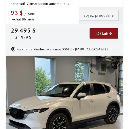
adaptatif, Climatisation automatique
93
$
/
sem
Soyez préqualifié
Achat 96 mois
29 495
$
Détails
34 989
$
Mazda de Sherbrooke
- mas00812
- JM3KFBCL2S0543823