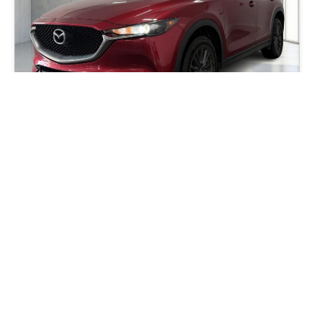
2020 Mazda CX-5 GX
90 000
km
Automatique, Moteur: 2.5L - 4 Cyl. - Essence
77
$
/
sem
Soyez préqualifié
Achat 84 mois
21 995
$
Détails
Kia de Sherbrooke
- KIST1542B
- JM3KFBBL2L0785451