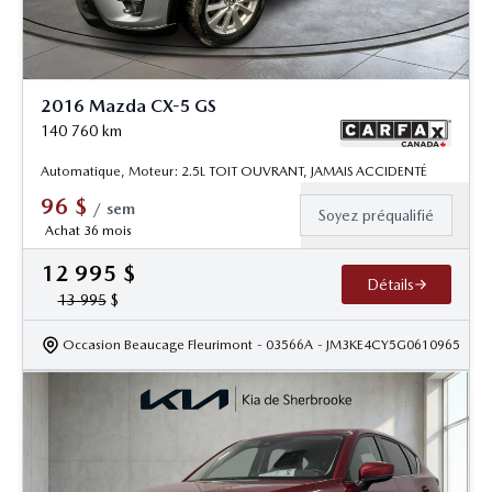
2016 Mazda CX-5 GS
140 760
km
Automatique, Moteur: 2.5L TOIT OUVRANT, JAMAIS ACCIDENTÉ
96
$
/
sem
Soyez préqualifié
Achat 36 mois
12 995
$
Détails
13 995
$
Occasion Beaucage Fleurimont
- 03566A
- JM3KE4CY5G0610965