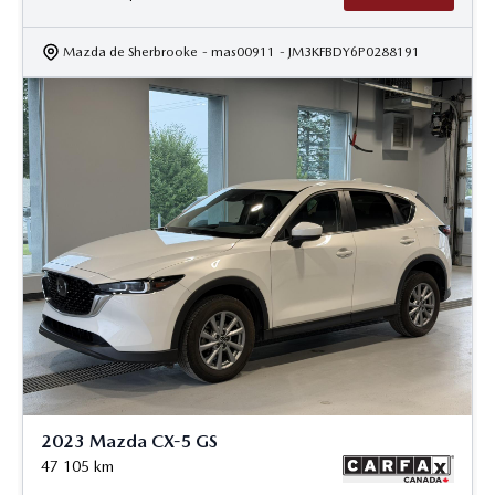
Mazda de Sherbrooke
- mas00911
- JM3KFBDY6P0288191
2023 Mazda CX-5 GS
47 105
km