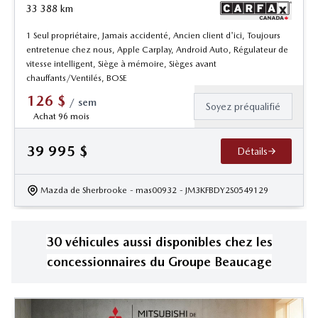
33 388
km
1 Seul propriétaire, Jamais accidenté, Ancien client d'ici, Toujours
entretenue chez nous, Apple Carplay, Android Auto, Régulateur de
vitesse intelligent, Siège à mémoire, Sièges avant
chauffants/Ventilés, BOSE
126
$
/
sem
Soyez préqualifié
Achat 96 mois
39 995
$
Détails
Mazda de Sherbrooke
- mas00932
- JM3KFBDY2S0549129
30
véhicule
s
aussi disponible
s
chez les
concessionnaires
du Groupe Beaucage