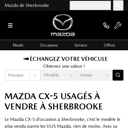
Mazda de Sherbrooke
Heures d'ouverture
Neufs
Occasions
Service
Offres
ÉCHANGEZ VOTRE VÉHICULE
Obtenez une valeur !
Marque
Modèle
Année
MAZDA CX-5 USAGÉS À
VENDRE À SHERBROOKE
Le Mazda CX-5 d’occasion à Sherbrooke, c’est le modèle le
plus vendu parmi les VUS Mazda, rien de moins. Avec sa