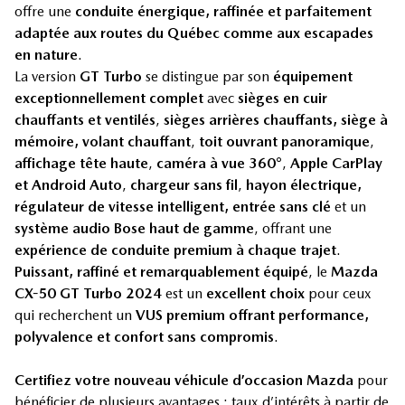
offre une
conduite énergique, raffinée et parfaitement
adaptée aux routes du Québec comme aux escapades
en nature
.
La version
GT Turbo
se distingue par son
équipement
exceptionnellement complet
avec
sièges en cuir
chauffants et ventilés
,
sièges arrières chauffants, siège à
mémoire,
volant chauffant
,
toit ouvrant panoramique
,
affichage tête haute
,
caméra à vue 360°
,
Apple CarPlay
et Android Auto
,
chargeur sans fil
,
hayon électrique,
régulateur de vitesse intelligent, entrée sans clé
et un
système audio Bose haut de gamme
, offrant une
expérience de conduite premium à chaque trajet
.
Puissant, raffiné et remarquablement équipé
, le
Mazda
CX-50 GT Turbo 2024
est un
excellent choix
pour ceux
qui recherchent un
VUS premium offrant performance,
polyvalence et confort sans compromis
.
Certifiez votre nouveau véhicule d’occasion Mazda
pour
bénéficier de plusieurs avantages : taux d’intérêts à partir de