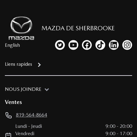
MAZDA DE SHERBROOKE
English
Lien vers notre compte Twitter
Lien vers notre chaîne YouTub
Lien vers notre page fa
Lien vers notre c
Lien vers 
Lien
Liens rapides
NOUS JOINDRE
Ventes
819-564-8664
Lundi
-
Jeudi
9:00
-
20:00
Vendredi
9:00
-
17:00