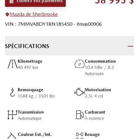
38 995
$
Estimez vos paiements
Mazda de Sherbrooke
VIN
:
7MMVABDY1RN185450
- #
mas00906
SPÉCIFICATIONS
Kilométrage
Consommation
40 497 km
10.4 Ville / 8.2
Autoroute
Remorquage
Motorisation
1588 kg / 3501 lbs
2.5L 4 cyl
Transmission
Carburant
Automatique
À essence
Couleur Ext./Int.
Rouage