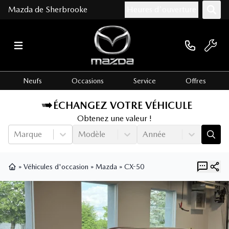
Mazda de Sherbrooke
Heures d'ouverture
Neufs
Occasions
Service
Offres
ÉCHANGEZ VOTRE VÉHICULE
Obtenez une valeur !
Marque
Modèle
Année
»
Véhicules d'occasion
»
Mazda
»
CX-50
Page d'accueil