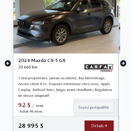
2024 Mazda CX-5 GX
20
30 660
km
80 
1 Seul propriétaire, Jamais accidenté, Bas kilométrage,
1 Se
Ancien client d'ici, Toujours entretenue chez nous, Apple
clie
Carplay, Android Auto, Sièges avant chauffants, Régulateur
chau
de vitesse adaptatif
adap
92
$
9
/
sem
Soyez préqualifié
Achat 96 mois
Ach
28 995
$
27
Détails