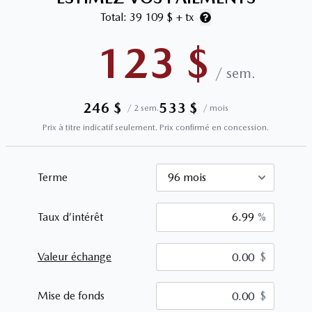
Total:
39 109 $
+ tx
123
$
/
sem.
246
$
533
$
/
2 sem.
/
mois
Prix à titre indicatif seulement. Prix confirmé en concession.
Terme
Taux d’intérêt
%
Valeur échange
$
$
Mise de fonds
$