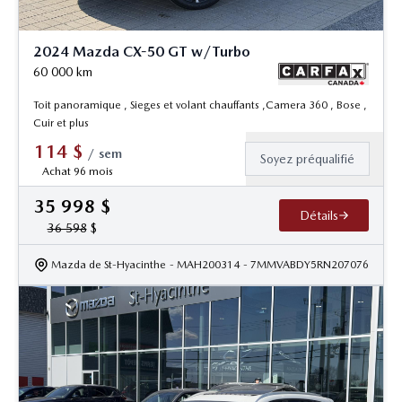
2024 Mazda CX-50 GT w/Turbo
60 000
km
Toit panoramique , Sieges et volant chauffants ,Camera 360 , Bose ,
Cuir et plus
114
$
/
sem
Soyez préqualifié
Achat 96 mois
35 998
$
Détails
36 598
$
Mazda de St-Hyacinthe
- MAH200314
- 7MMVABDY5RN207076