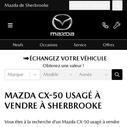
Mazda de Sherbrooke
Heures d'ouverture
Neufs
Occasions
Service
Offres
ÉCHANGEZ VOTRE VÉHICULE
Obtenez une valeur !
Marque
Modèle
Année
MAZDA CX-50 USAGÉ À
VENDRE À SHERBROOKE
Vous êtes à la recherche d’un Mazda CX-50 usagé à vendre