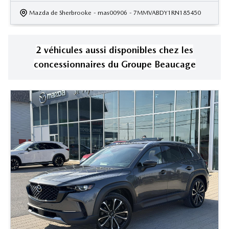
Mazda de Sherbrooke
- mas00906
- 7MMVABDY1RN185450
2
véhicule
s
aussi disponible
s
chez les
concessionnaires
du Groupe Beaucage