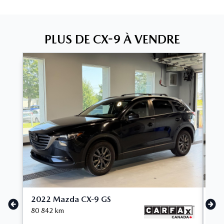
PLUS DE CX-9 À VENDRE
2022 Mazda CX-9 GS
20
80 842
km
48 