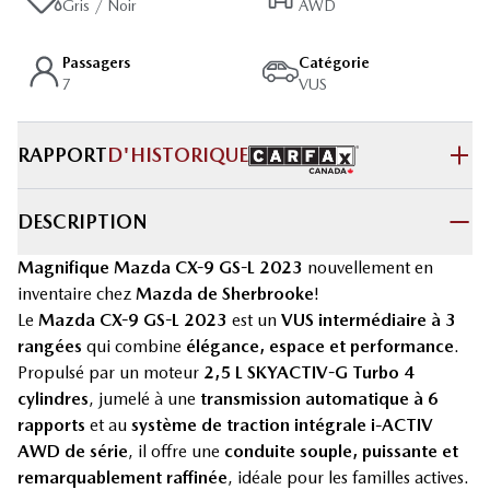
Gris / Noir
AWD
Passagers
Catégorie
7
VUS
RAPPORT
D'HISTORIQUE
DESCRIPTION
Magnifique Mazda CX-9 GS-L 2023
nouvellement en
inventaire chez
Mazda de Sherbrooke
!
Le
Mazda CX-9 GS-L 2023
est un
VUS intermédiaire à 3
rangées
qui combine
élégance, espace et performance
.
Propulsé par un moteur
2,5 L SKYACTIV-G Turbo 4
cylindres
, jumelé à une
transmission automatique à 6
rapports
et au
système de traction intégrale i-ACTIV
AWD de série
, il offre une
conduite souple, puissante et
remarquablement raffinée
, idéale pour les familles actives.