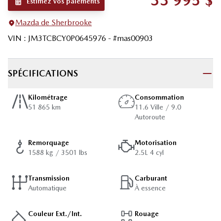
33 995
$
Estimez vos paiements
Mazda de Sherbrooke
VIN
:
JM3TCBCY0P0645976
- #
mas00903
SPÉCIFICATIONS
Kilométrage
Consommation
51 865 km
11.6 Ville / 9.0
Autoroute
Remorquage
Motorisation
1588 kg / 3501 lbs
2.5L 4 cyl
Transmission
Carburant
Automatique
À essence
Couleur Ext./Int.
Rouage