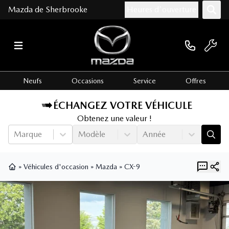
Mazda de Sherbrooke
Heures d'ouverture
Neufs
Occasions
Service
Offres
ÉCHANGEZ VOTRE VÉHICULE
Obtenez une valeur !
Marque
Modèle
Année
»
Véhicules d'occasion
»
Mazda
»
CX-9
Page d'accueil