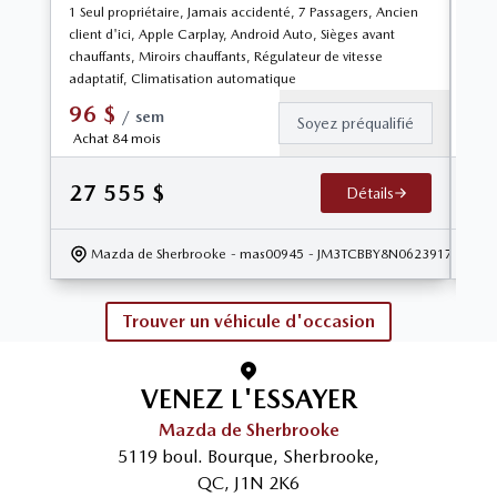
1 Seul propriétaire, Jamais accidenté, 7 Passagers, Ancien
1 Se
client d'ici, Apple Carplay, Android Auto, Sièges avant
Capo
chauffants, Miroirs chauffants, Régulateur de vitesse
Affi
adaptatif, Climatisation automatique
Sièg
96
$
1
/
sem
Soyez préqualifié
Achat 84 mois
Ac
27 555
$
32
Détails
Mazda de Sherbrooke
- mas00945
- JM3TCBBY8N0623917
Trouver un véhicule d'occasion
VENEZ L'ESSAYER
Mazda de Sherbrooke
5119 boul. Bourque
,
Sherbrooke
,
QC
,
J1N 2K6