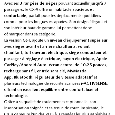
Avec ses
3 rangées de sièges
pouvant accueillir jusqu’à
7
passagers
, le CX-9 offre un
habitacle spacieux et
confortable
, parfait pour les déplacements quotidiens
comme pour les longues escapades. Son design élégant et
son intérieur haut de gamme lui permettent de se
démarquer dans sa catégorie.
La version
GS-L
ajoute un
niveau d’équipement supérieur
avec
sièges avant et arrière chauffants, volant
chauffant,
toit ouvrant électrique
,
siège conducteur et
passager à réglage électrique
,
hayon électrique
,
Apple
CarPlay/Android Auto
,
écran central de 10,25 pouces,
recharge sans fil, entrée sans clé, MyMazda
App,
Bluetooth, régulateur de vitesse adaptatif
et
plusieurs technologies de sécurité avancées
i-ACTIVSENSE
,
offrant un
excellent équilibre entre confort, luxe et
technologie
.
Grâce à sa qualité de roulement exceptionnelle, son
insonorisation soignée et sa tenue de route inspirante, le
CX-9 demeure l’un des VUS à 3 rangées les plus agréables à