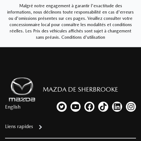
Malgré notre engagement à garantir l'exactitude des
informations, nous déclinons toute responsabilité en cas d'erreurs
ou d'omissions présentes sur ces pages. Veuillez consulter votre
concessionnaire local pour connaître les modalités et conditions
réelles. Les Prix des véhicules affichés sont sujet à changement
sans préavis.
Conditions d'utilisation
MAZDA DE SHERBROOKE
English
Lien vers notre compte Twitter
Lien vers notre chaîne YouTub
Lien vers notre page fa
Lien vers notre c
Lien vers 
Lien
Liens rapides