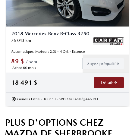
2018 Mercedes-Benz B-Class B250
76 043
km
Automatique, Moteur: 2.0L - 4 Cyl. - Essence
89
$
/
sem
Soyez préqualifié
Achat 60 mois
18 491
$
Détails
Genesis Estrie
- T0055B
- WDDMH4GB6JJ448303
PLUS D'OPTIONS CHEZ
MAZDA DE SHERBROOKE