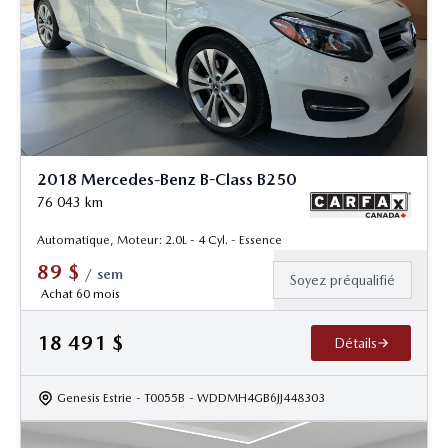
2018 Mercedes-Benz B-Class B250
76 043
km
Automatique, Moteur: 2.0L - 4 Cyl. - Essence
89
$
/
sem
Soyez préqualifié
Achat 60 mois
18 491
$
Détails
Genesis Estrie
- T0055B
- WDDMH4GB6JJ448303