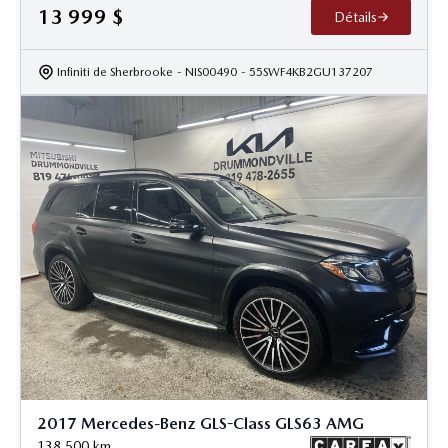
13 999
$
Détails
Infiniti de Sherbrooke
- NIS00490
- 55SWF4KB2GU137207
2017 Mercedes-Benz GLS-Class GLS63 AMG
138 500
km