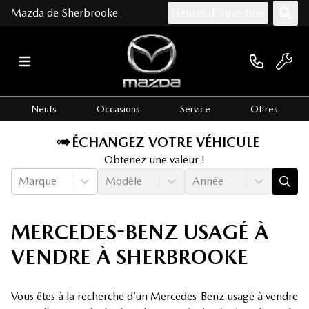
Mazda de Sherbrooke
Heures d'ouverture
Neufs
Occasions
Service
Offres
ÉCHANGEZ VOTRE VÉHICULE
Obtenez une valeur !
Marque
Modèle
Année
MERCEDES-BENZ USAGÉ À
VENDRE À SHERBROOKE
Vous êtes à la recherche d’un Mercedes-Benz usagé à vendre