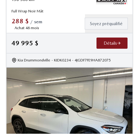
Full Wrap Noir Mât
288
$
/
sem
Soyez préqualifié
Achat 48 mois
49 995
$
Détails
Kia Drummondville
- KIDK0234
- 4JGDF7FE9HA872075