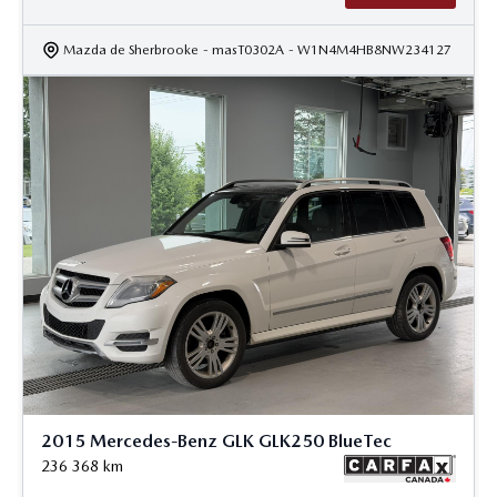
Mazda de Sherbrooke
- masT0302A
- W1N4M4HB8NW234127
2015 Mercedes-Benz GLK GLK250 BlueTec
236 368
km