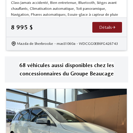
Class Jamais accidenté, Bien entretenue, Bluetooth, Sièges avant
chauffants, Climatisation automatique, Toit panoramique,
Navigation, Phares automatiques, Essuie-glace à capteur de pluie
8 995
$
Détails
Mazda de Sherbrooke
- masS1060a
- WDCGG0EB6FG426743
68
véhicule
s
aussi disponible
s
chez les
concessionnaires
du Groupe Beaucage