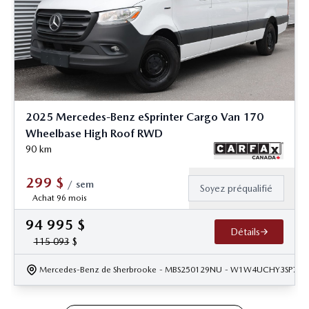
2025 Mercedes-Benz eSprinter Cargo Van 170
Wheelbase High Roof RWD
90
km
299
$
/
sem
Soyez préqualifié
Achat 96 mois
94 995
$
Détails
115 093
$
Mercedes-Benz de Sherbrooke
- MBS250129NU
- W1W4UCHY3SP760