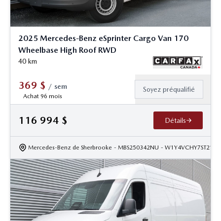
2025 Mercedes-Benz eSprinter Cargo Van 170
Wheelbase High Roof RWD
40
km
369
$
/
sem
Soyez préqualifié
Achat 96 mois
116 994
$
Détails
Mercedes-Benz de Sherbrooke
- MBS250342NU
- W1Y4VCHY7ST2162