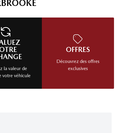
RBROOKE
ALUEZ
OTRE
OFFRES
HANGE
Découvrez des offres
 la valeur de
exclusives
e votre véhicule