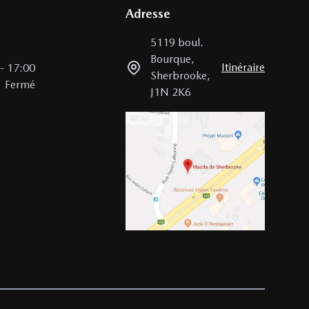
Adresse
5119 boul.
Bourque
,
Itinéraire
-
17:00
Sherbrooke
,
Fermé
J1N 2K6