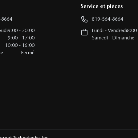
Service et pièces
-8664
819-564-8664
eudi
9:00
-
20:00
Lundi
-
Vendredi
8:00
i
9:00
-
17:00
Samedi
-
Dimanche
10:00
-
16:00
he
Fermé
oroot Technologies Inc.