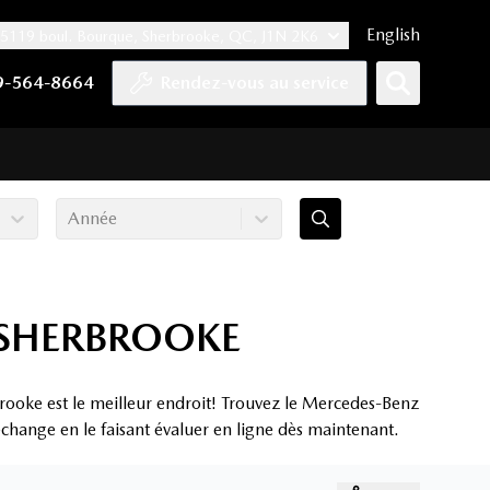
English
5119 boul. Bourque, Sherbrooke, QC, J1N 2K6
er
YouTube
pte Tiktok
e compte LinkedIn
 notre compte Instagram
9-564-8664
Rendez-vous au service
Année
 SHERBROOKE
ooke est le meilleur endroit! Trouvez le Mercedes-Benz
échange en le faisant évaluer en ligne dès maintenant.