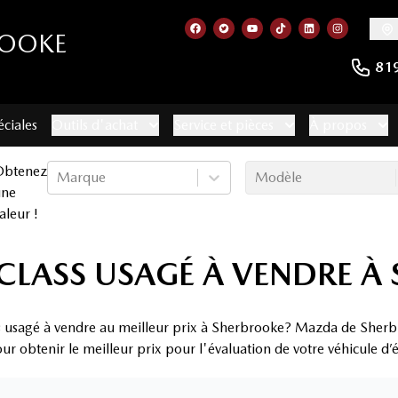
ROOKE
Lien vers notre page facebook
Lien vers notre compte Twitt
Lien vers notre chaîne 
Lien vers notre com
Lien vers notr
Lien vers
81
éciales
Outils d'achat
Service et pièces
À propos
Obtenez
Marque
Modèle
une
aleur !
CLASS USAGÉ À VENDRE À
 usagé à vendre au meilleur prix à Sherbrooke? Mazda de Sherbr
r obtenir le meilleur prix pour l'évaluation de votre véhicule d’