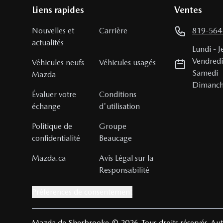
Liens rapides
Ventes
Nouvelles et
Carrière
819-564
actualités
Lundi
-
J
Vendred
Véhicules neufs
Véhicules usagés
Samedi
Mazda
Dimanc
Évaluer votre
Conditions
échange
d'utilisation
Politique de
Groupe
confidentialité
Beaucage
Mazda.ca
Avis Légal sur la
Responsabilité
Préférences de consentement
Mazda de Sherbrooke
© 2026
Tous droits réservés
Aut