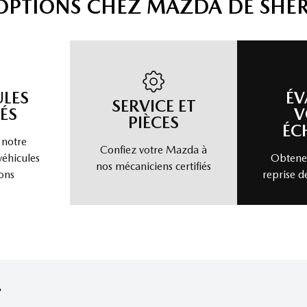
'OPTIONS CHEZ MAZDA DE SHE
ULES
ÉV
SERVICE ET
ÉS
V
PIÈCES
ÉC
 notre
Confiez votre Mazda à
véhicules
Obtenez
nos mécaniciens certifiés
ons
reprise d