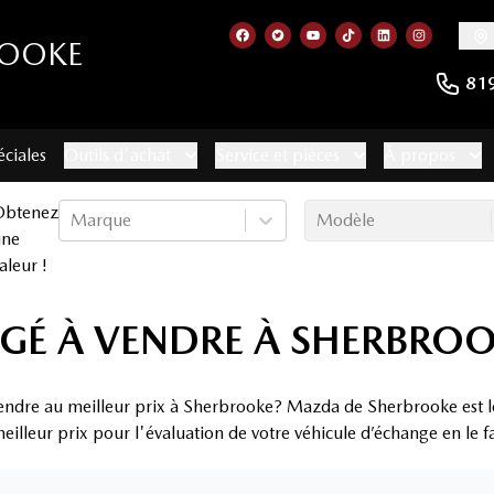
ROOKE
Lien vers notre page facebook
Lien vers notre compte Twitt
Lien vers notre chaîne 
Lien vers notre com
Lien vers notr
Lien vers
81
éciales
Outils d'achat
Service et pièces
À propos
Obtenez
Marque
Modèle
une
aleur !
GÉ À VENDRE À SHERBRO
endre au meilleur prix à Sherbrooke? Mazda de Sherbrooke est le
eilleur prix pour l'évaluation de votre véhicule d’échange en le f