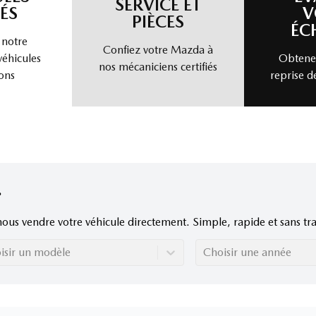
SERVICE ET
ÉS
V
PIÈCES
ÉC
 notre
Confiez votre Mazda à
véhicules
Obtenez
nos mécaniciens certifiés
ons
reprise d
nous vendre votre véhicule directement. Simple, rapide et sans tra
isir un modèle
Choisir une année