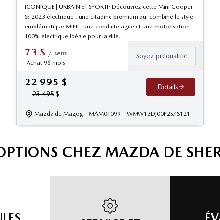
ICONIQUE | URBAIN ET SPORTIF Découvrez cette Mini Cooper
SE 2023 électrique , une citadine premium qui combine le style
emblématique MINI , une conduite agile et une motorisation
100% électrique idéale pour la ville.
73
$
/
sem
Soyez préqualifié
Achat 96 mois
22 995
$
Détails
23 495
$
Mazda de Magog
- MAM01099
- WMW13DJ00P2S78121
'OPTIONS CHEZ MAZDA DE SHE
ULES
ÉV