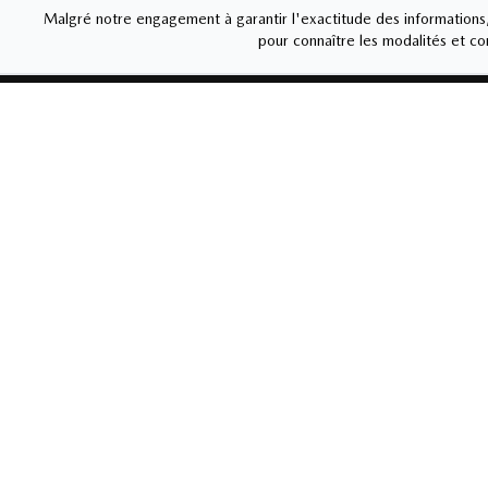
Malgré notre engagement à garantir l'exactitude des informations, 
pour connaître les modalités et con
MAZDA DE SHERBR
Liens rapides
Ventes
Nouvelles et
Carrière
819-564
actualités
Lundi
-
J
Vendred
Véhicules neufs
Véhicules usagés
Samedi