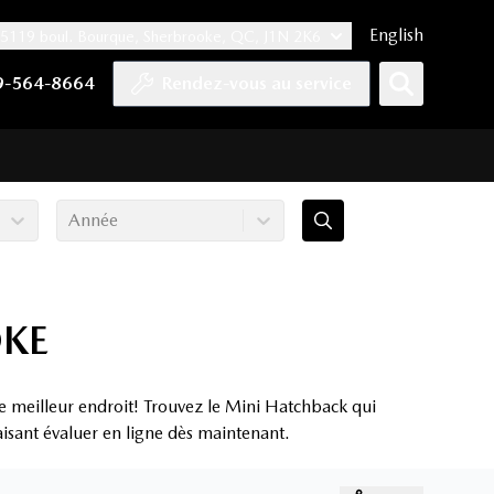
English
5119 boul. Bourque, Sherbrooke, QC, J1N 2K6
er
YouTube
pte Tiktok
e compte LinkedIn
 notre compte Instagram
9-564-8664
Rendez-vous au service
Année
OKE
 meilleur endroit! Trouvez le Mini Hatchback qui
aisant évaluer en ligne dès maintenant.