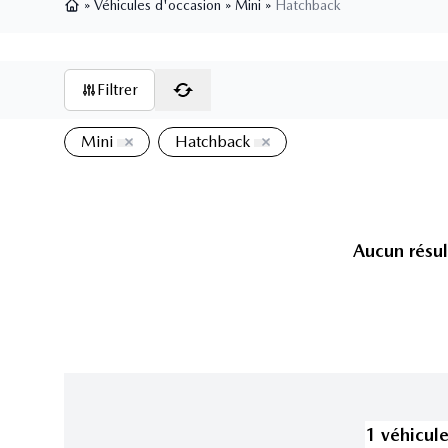
»
Véhicules d'occasion
»
Mini
»
Hatchback
Page d'accueil
Filtrer
Mini
Hatchback
Aucun résul
1
véhicul