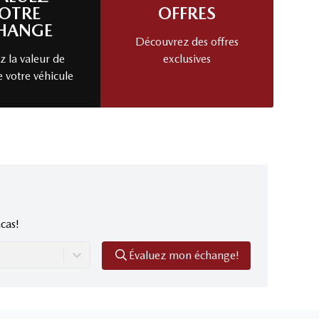
OTRE
OFFRES
HANGE
Découvrez des offres
 la valeur de
exclusives
e votre véhicule
cas!
Évaluez mon échange!