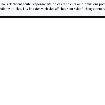
nous déclinons toute responsabilité en cas d'erreurs ou d'omissions prés
ditions réelles. Les Prix des véhicules affichés sont sujet à changement s
OOKE
Service et pièces
-8664
819-564-8664
eudi
9:00
-
20:00
Lundi
-
Vendredi
8:00
i
9:00
-
17:00
Samedi
-
Dimanche
10:00
-
16:00